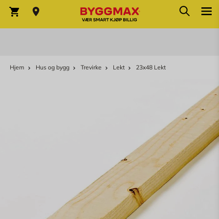
Søk
Skip to Content
Søk
Varekurv
Hjem
Hus og bygg
Trevirke
Lekt
23x48 Lekt