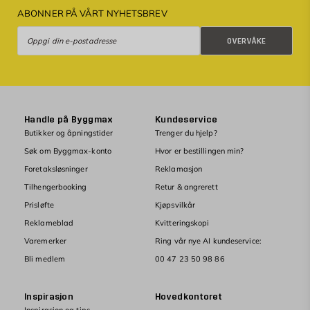
ABONNER PÅ VÅRT NYHETSBREV
Overvåke
OVERVÅKE
Handle på Byggmax
Kundeservice
Butikker og åpningstider
Trenger du hjelp?
Søk om Byggmax-konto
Hvor er bestillingen min?
Foretaksløsninger
Reklamasjon
Tilhengerbooking
Retur & angrerett
Prisløfte
Kjøpsvilkår
Reklameblad
Kvitteringskopi
Varemerker
Ring vår nye AI kundeservice:
Bli medlem
00 47 23 50 98 86
Inspirasjon
Hovedkontoret