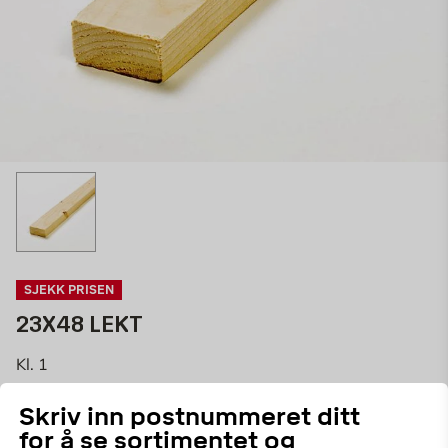
SJEKK PRISEN
23X48 LEKT
Kl. 1
13 anmeldelser
Skriv inn postnummeret ditt
08123048
ART.NR:
for å se sortimentet og