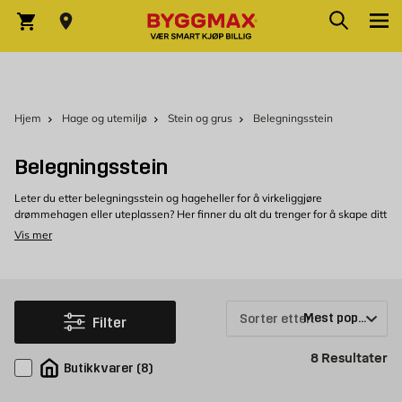
Skip to Content
Søk
Varekurv
Hjem
Hage og utemiljø
Stein og grus
Belegningsstein
Belegningsstein
Leter du etter belegningsstein og hageheller for å virkeliggjøre
drømmehagen eller uteplassen? Her finner du alt du trenger for å skape ditt
eget utendørsparadis.
Vis mer
Sorter etter:
Filter
Pr
8
Resultater
Butikkvarer
(
8
)