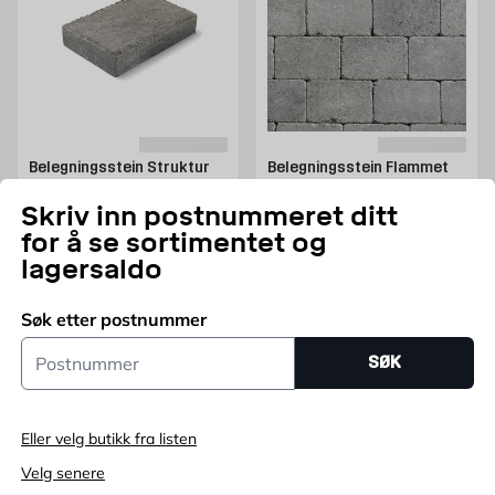
Belegningsstein Struktur
Belegningsstein Flammet
Grå
Grå/Koks
Skriv inn postnummeret ditt
21x14x4 cm
19,5x13x6 cm, tromlet
Pris 6.25 NOK /stk
Pris 7.85 NOK /stk
6,25
7,85
for å se sortimentet og
FRA
NOK
FRA
NOK
lagersaldo
Legg i handlekurv
Legg i handlekurv
Søk etter postnummer
Postnummer
SØK
Eller velg butikk fra listen
Velg senere