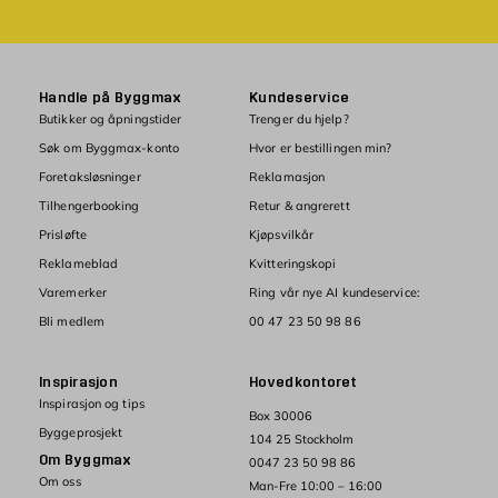
Handle på Byggmax
Kundeservice
Butikker og åpningstider
Trenger du hjelp?
Søk om Byggmax-konto
Hvor er bestillingen min?
Foretaksløsninger
Reklamasjon
Tilhengerbooking
Retur & angrerett
Prisløfte
Kjøpsvilkår
Reklameblad
Kvitteringskopi
Varemerker
Ring vår nye AI kundeservice:
Bli medlem
00 47 23 50 98 86
Inspirasjon
Hovedkontoret
Inspirasjon og tips
Box 30006
Byggeprosjekt
104 25 Stockholm
Om Byggmax
0047 23 50 98 86
Om oss
Man-Fre 10:00 – 16:00