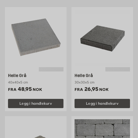
Helle Grå
Helle Grå
40x40x5 cm
30x30x5 cm
Pris 48.95 NOK /stk
Pris 26.95 NOK /stk
48,95
26,95
FRA
NOK
FRA
NOK
Legg i handlekurv
Legg i handlekurv