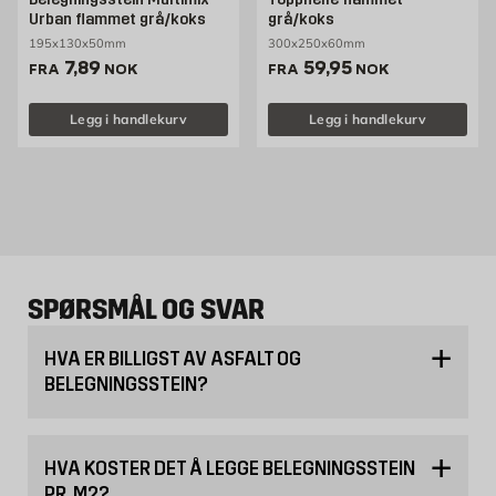
Urban flammet grå/koks
grå/koks
195x130x50mm
300x250x60mm
Pris 7.89 NOK /stk
Pris 59.95 NOK /stk
7,89
59,95
FRA
NOK
FRA
NOK
Legg i handlekurv
Legg i handlekurv
SPØRSMÅL OG SVAR
HVA ER BILLIGST AV ASFALT OG
BELEGNINGSSTEIN?
HVA KOSTER DET Å LEGGE BELEGNINGSSTEIN
PR. M2?