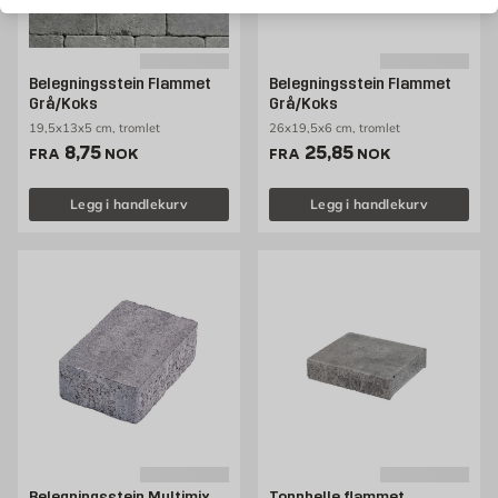
Belegningsstein Flammet
Belegningsstein Flammet
Grå/Koks
Grå/Koks
19,5x13x5 cm, tromlet
26x19,5x6 cm, tromlet
Pris 8.75 NOK /stk
Pris 25.85 NOK /stk
8,75
25,85
FRA
NOK
FRA
NOK
Legg i handlekurv
Legg i handlekurv
Belegningsstein Multimix
Topphelle flammet