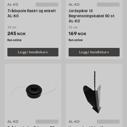
AL-KO
AL-KO
Trådspole Raskt og enkelt
Jordspiker til
AL-KO
Begrensningskabel 90 st
AL-KO
15 cm
31 cm
Pris 245 NOK /stk
Pris 169 NOK /stk
245
169
NOK
NOK
Kun online
Kun online
Legg i handlekurv
Legg i handlekurv
AL-KO
AL-KO