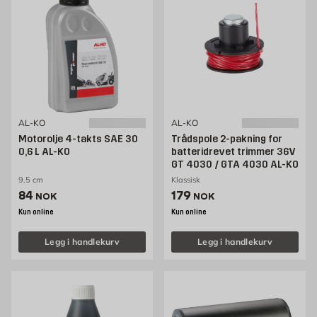
AL-KO
AL-KO
Motorolje 4-takts SAE 30
Trådspole 2-pakning for
0,6 L AL-KO
batteridrevet trimmer 36V
GT 4030 / GTA 4030 AL-KO
9.5 cm
Klassisk
Pris 84 NOK /stk
Pris 179 NOK /stk
84
179
NOK
NOK
Kun online
Kun online
Legg i handlekurv
Legg i handlekurv