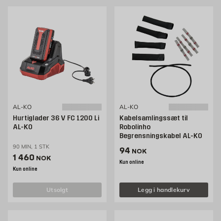
AL-KO
AL-KO
Hurtiglader 36 V FC 1200 Li
Kabelsamlingssæt til
AL-KO
Robolinho
Begrensningskabel AL-KO
90 MIN, 1 STK
Pris 94 NOK /stk
94
NOK
Pris 1460 NOK /stk
1 460
NOK
Kun online
Kun online
utsolgt
Legg i handlekurv