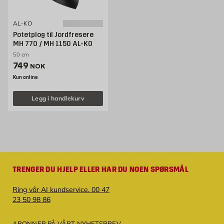
AL-KO
Potetplog til Jordfresere
MH 770 / MH 1150 AL-KO
50 cm
Pris 749 NOK /stk
749
NOK
Kun online
Legg i handlekurv
TRENGER DU HJELP ELLER HAR DU NOEN SPØRSMÅL
Ring vår AI kundservice. 00 47
23 50 98 86
ABONNER PÅ VÅRT NYHETSBREV