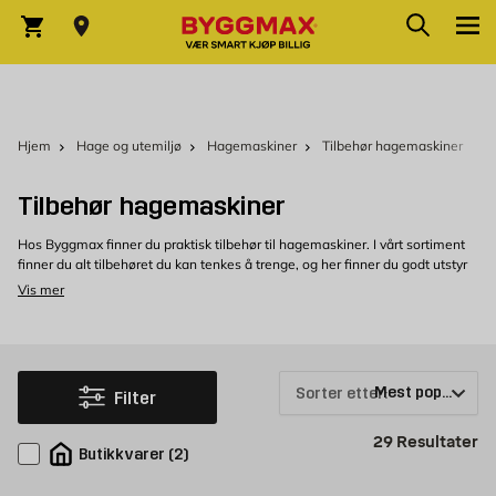
Skip to Content
Søk
Varekurv
Hjem
Hage og utemiljø
Hagemaskiner
Tilbehør hagemaskiner
Tilbehør hagemaskiner
Hos Byggmax finner du praktisk tilbehør til hagemaskiner. I vårt sortiment
finner du alt tilbehøret du kan tenkes å trenge, og her finner du godt utstyr
som supplerer hagemaskinen din.
Vis mer
Tilbehør til hagemaskiner hos Byggmax
Velkommen til å se nærmere på vårt utvalg av tilbehør til hagemaskiner,
som du enkelt kan kjøpe hos Byggmax. Kom innom din nærmeste
Byggmax-butikk, eller se her på nett for å finne ut hvilke hagemaskiner vi
Sorter etter:
Filter
kan tilby.
Pr
29
Resultater
Butikkvarer
(
2
)