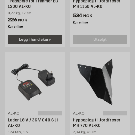
Trådspole for Trimmer BC
Hyppeplog til Jordfreser
1200 AL-KO
MH 1150 AL-KO
0,27 kg, 17 cm
Pris 534 NOK /stk
534
NOK
Pris 226 NOK /stk
226
NOK
Kun online
Kun online
Legg i handlekurv
utsolgt
AL-KO
AL-KO
Lader 18 V / 36 V C40.6 Li
Hyppeplog til Jordfreser
AL-KO
MH 770 AL-KO
124 MIN, 1 ST
2,34 kg, 41 cm