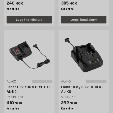
Pris 240 NOK /stk
Pris 385 NOK /stk
240
385
NOK
NOK
Kun online
Kun online
Legg i handlekurv
Legg i handlekurv
AL-KO
AL-KO
Lader 18 V / 36 V C150.6 Li
Lader 18 V / 36 V C100.6 Li
AL-KO
AL-KO
59 MIN, 1 ST
59 MIN, 1 ST
Pris 410 NOK /stk
Pris 292 NOK /stk
410
292
NOK
NOK
Kun online
Kun online