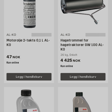
AL-KO
AL-KO
Motorolje 2-takts 0,1 L AL-
Hagetrommel for
KO
hagetraktorer GW 100 AL-
KO
26 kg, Enkelt
Pris 47 NOK /stk
47
NOK
Pris 4425 NOK /stk
4 425
NOK
Kun online
Kun online
Legg i handlekurv
Legg i handlekurv