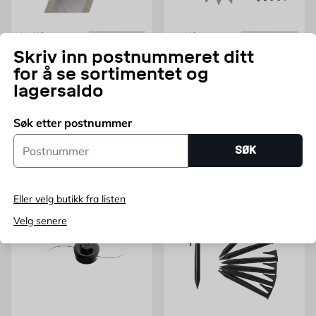
AL-KO
AL-KO
Reserveknive for
Metallhjulklør Sett til
Skriv inn postnummeret ditt
Kompostkvern MH 2500
Robolinho AL-KO
for å se sortimentet og
Slice AL-KO
lagersaldo
32,7 cm
Pris 215 NOK /stk
215
NOK
Pris 616 NOK /stk
616
NOK
Kun online
Søk etter postnummer
Kun online
Postnummer
SØK
Legg i handlekurv
Legg i handlekurv
Eller velg butikk fra listen
Velg senere