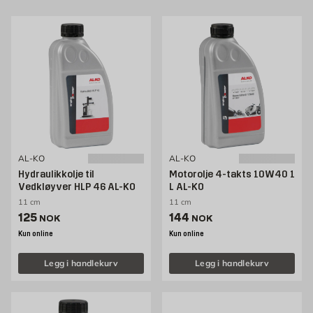
AL-KO
AL-KO
Hydraulikkolje til
Motorolje 4-takts 10W40 1
Vedkløyver HLP 46 AL-KO
L AL-KO
11 cm
11 cm
Pris 125 NOK /stk
Pris 144 NOK /stk
125
144
NOK
NOK
Kun online
Kun online
Legg i handlekurv
Legg i handlekurv