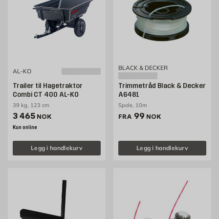
BLACK & DECKER
AL-KO
Trailer til Hagetraktor
Trimmetråd Black & Decker
Combi CT 400 AL-KO
A6481
39 kg, 123 cm
Spole, 10m
Pris 3465 NOK /stk
Pris 99 NOK /stk
3 465
99
NOK
FRA
NOK
Kun online
Legg i handlekurv
Legg i handlekurv