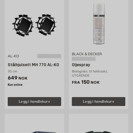
BLACK & DECKER
AL-KO
Stålhjulsett MH 770 AL-KO
Oljespray
35 cm
Biologiske, til hekksaks,
UTGÅENDE
Pris 649 NOK /stk
649
NOK
Pris 150 NOK /stk
150
FRA
NOK
Kun online
Legg i handlekurv
Legg i handlekurv