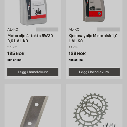
AL-KO
AL-KO
Motorolje 4-takts 5W30
Kjedesagolje Mineralsk 1,0
0,6 L AL-KO
L AL-KO
9.5 cm
11 cm
Pris 125 NOK /stk
Pris 128 NOK /stk
125
128
NOK
NOK
Kun online
Kun online
Legg i handlekurv
Legg i handlekurv