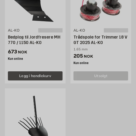
AL-KO
AL-KO
Bedplog til Jordfresere MH
Trådspole for Trimmer 18 V
770 / 1150 AL-KO
GT 2025 AL-KO
1.65 mm
Pris 673 NOK /stk
673
NOK
Pris 205 NOK /stk
205
NOK
Kun online
Kun online
Legg i handlekurv
utsolgt