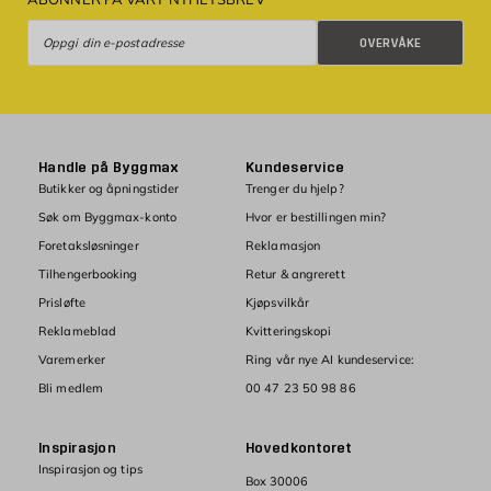
Overvåke
OVERVÅKE
Handle på Byggmax
Kundeservice
Butikker og åpningstider
Trenger du hjelp?
Søk om Byggmax-konto
Hvor er bestillingen min?
Foretaksløsninger
Reklamasjon
Tilhengerbooking
Retur & angrerett
Prisløfte
Kjøpsvilkår
Reklameblad
Kvitteringskopi
Varemerker
Ring vår nye AI kundeservice:
Bli medlem
00 47 23 50 98 86
Inspirasjon
Hovedkontoret
Inspirasjon og tips
Box 30006