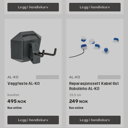
Legg i handlekurv
Legg i handlekurv
AL-KO
AL-KO
Veggfeste AL-KO
Reparasjonssett Kabel 6st
Robolinho AL-KO
Komfort
19,5 cm
Pris 495 NOK /stk
Pris 249 NOK /stk
495
249
NOK
NOK
Kun online
Kun online
Legg i handlekurv
Legg i handlekurv