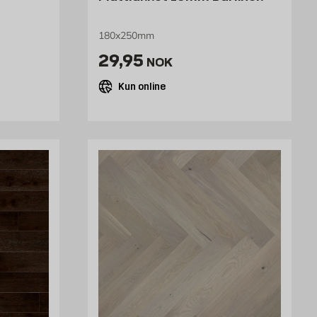
180x250mm
/stk
Pris 29.95 NOK /stk
29,95
NOK
Kun online