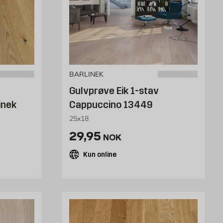
BARLINEK
Gulvprøve Eik 1-stav
inek
Cappuccino 13449
25x18
/stk
Pris 29.95 NOK /stk
29,95
NOK
Kun online