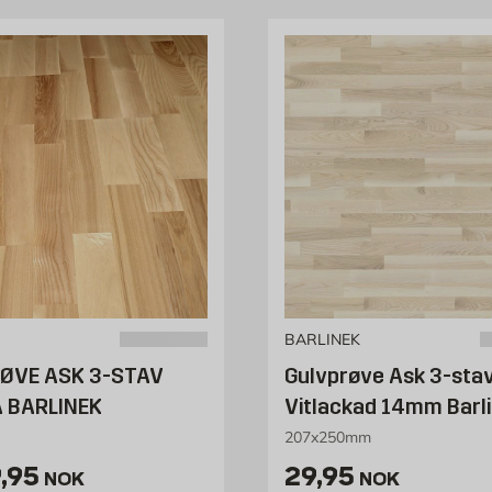
BARLINEK
ØVE ASK 3-STAV
Gulvprøve Ask 3-sta
 BARLINEK
Vitlackad 14mm Barl
207x250mm
is 29.95 NOK /stk
Pris 29.95 NOK 
,95
29,95
NOK
NOK