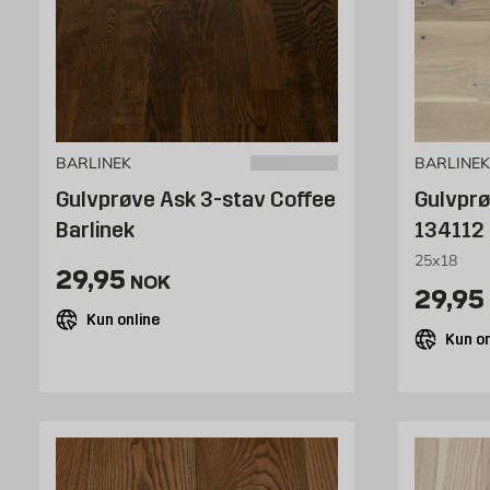
BARLINEK
BARLINEK
Gulvprøve Ask 3-stav Coffee
Gulvprø
Barlinek
134112
25x18
Pris 29.95 NOK /stk
29,95
NOK
Pris 
29,95
Kun online
Kun on