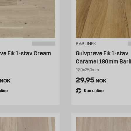
BARLINEK
ve Eik 1-stav Cream
Gulvprøve Eik 1-stav
Caramel 180mm Barl
180x250mm
29.95 NOK /stk
Pris 29.95 NOK 
29,95
NOK
NOK
line
Kun online