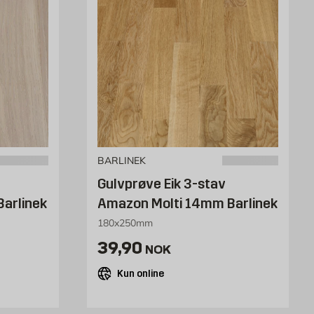
BARLINEK
Gulvprøve Eik 3-stav
arlinek
Amazon Molti 14mm Barlinek
180x250mm
/stk
Pris 39.9 NOK /stk
39,90
NOK
Kun online