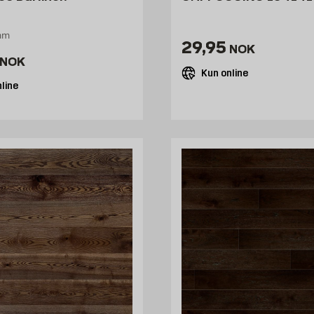
mm
Pris 29.95 NOK 
29,95
NOK
29.95 NOK /stk
NOK
Kun online
line