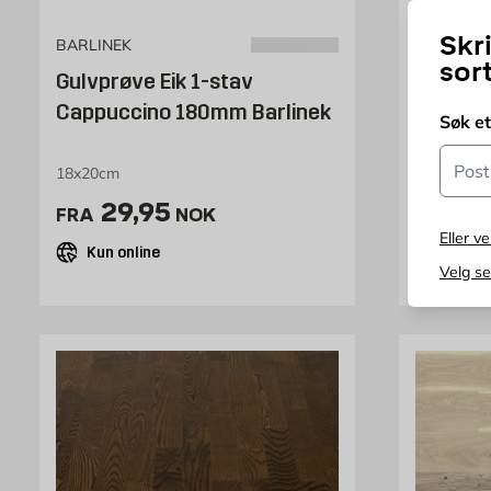
Skr
BARLINEK
BARLINEK
sor
Gulvprøve Eik 1-stav
Gulvprø
Cappuccino 180mm Barlinek
65070
Søk e
Postn
18x20cm
25x20
Pris 29.95 NOK /stk
Pris 
29,95
29,95
FRA
NOK
Eller ve
Kun online
Kun on
Velg s