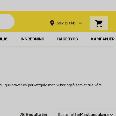
Varekurv
Velg butikk
ILJØ
INNREDNING
HAGEBYGG
KAMPANJER
r du gulvprøver av parkettgulv, men vi har også samlet alle våre
Produktlisten er oppdatert: 78 R
78
Resultater
Sorter etter: