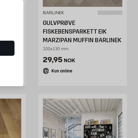
BARLINEK
GULVPRØVE
inek
FISKEBENSPARKETT EIK
MARZIPAN MUFFIN BARLINEK
200x130 mm
NOK /stk
Pris 29.95 NOK /stk
29,95
NOK
Kun online