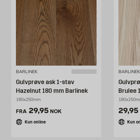
BARLINEK
BARLINEK
Gulvprøve ask 1-stav
Gulvprø
Hazelnut 180 mm Barlinek
Brulee 
180x250mm
180x250
Pris 29.95 NOK /stk
Pris 
29,95
29,95
FRA
NOK
Kun online
Kun on