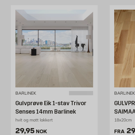
BARLINEK
BARLINEK
Gulvprøve Eik 1-stav Trivor
GULVPR
Senses 14mm Barlinek
SAIMAA
hvit og matt lakkert
18x20cm
Pris 29.95 NOK /stk
Pr
29,95
29
NOK
FRA