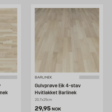
BARLINEK
v
Gulvprøve Eik 4-stav
inek
Hvitlakket Barlinek
20,7x25cm
/stk
Pris 29.95 NOK /stk
29,95
NOK