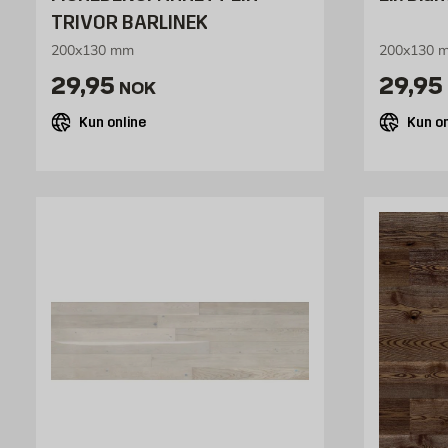
TRIVOR BARLINEK
200x130 mm
200x130 
Pris 29.95 NOK /stk
Pris 
29,95
29,95
NOK
Kun online
Kun on