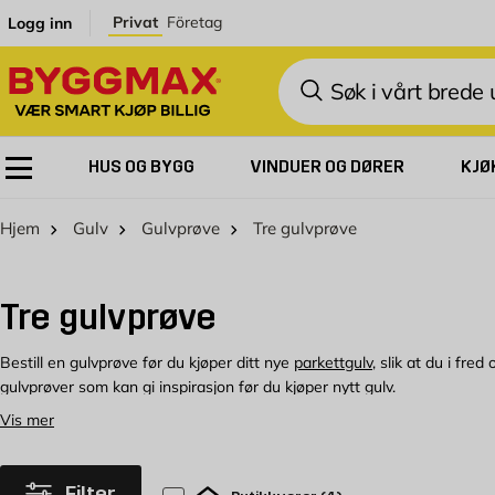
Skip to Content
Privat
Företag
Logg inn
Søk
HUS OG BYGG
VINDUER OG DØRER
KJØ
Hjem
Gulv
Gulvprøve
Tre gulvprøve
Tre gulvprøve
Bestill en gulvprøve før du kjøper ditt nye
parkettgulv
, slik at du i fr
gulvprøver som kan gi inspirasjon før du kjøper nytt gulv.
Vis mer
Det er greit å vite at angreretten ikke gjelder for gulvprøver.
Filter