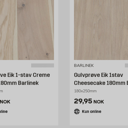
BARLINEK
ve Eik 1-stav Creme
Gulvprøve Eik 1stav
180mm Barlinek
Cheesecake 180mm B
mm
180x250mm
29.95 NOK /stk
Pris 29.95 NOK 
29,95
NOK
NOK
line
Kun online