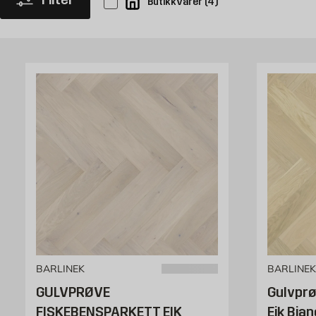
Butikkvarer
(
4
)
BARLINEK
BARLINEK
GULVPRØVE
Gulvprø
FISKEBENSPARKETT EIK
Eik Bia