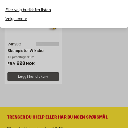
Eller velg butikk fra listen
Velg senere
WIKSBO
Skumpistol Wiksbo
Til pistolfugeskum
Pris 228 NOK /stk
228
FRA
NOK
Legg i handlekurv
TRENGER DU HJELP ELLER HAR DU NOEN SPØRSMÅL