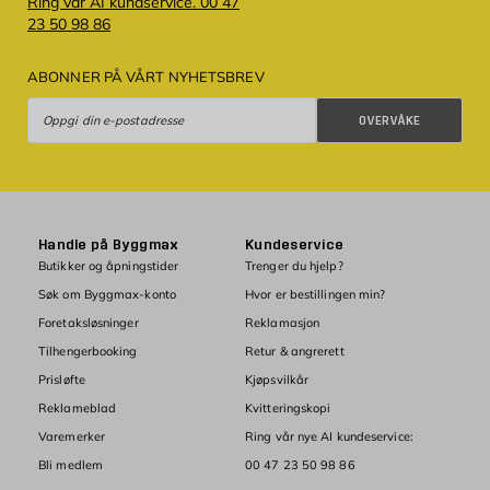
Ring vår AI kundservice. 00 47
23 50 98 86
ABONNER PÅ VÅRT NYHETSBREV
Overvåke
OVERVÅKE
Handle på Byggmax
Kundeservice
Butikker og åpningstider
Trenger du hjelp?
Søk om Byggmax-konto
Hvor er bestillingen min?
Foretaksløsninger
Reklamasjon
Tilhengerbooking
Retur & angrerett
Prisløfte
Kjøpsvilkår
Reklameblad
Kvitteringskopi
Varemerker
Ring vår nye AI kundeservice:
Bli medlem
00 47 23 50 98 86