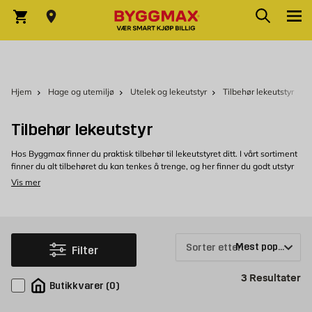
Skip to Content
Søk
Varekurv
Hjem
Hage og utemiljø
Utelek og lekeutstyr
Tilbehør lekeutstyr
Tilbehør lekeutstyr
Hos Byggmax finner du praktisk tilbehør til lekeutstyret ditt. I vårt sortiment
finner du alt tilbehøret du kan tenkes å trenge, og her finner du godt utstyr
som kompletterer hagens lekeutstyr.
Vis mer
Tilbehør til lekeutstyr hos Byggmax
Velkommen til å se nærmere på vårt utvalg av tilbehør til lekeutstyr, som du
enkelt kan kjøpe hos Byggmax. Kom innom din nærmeste Byggmax-butikk
eller se her på nett for å finne ut hvilket lekeutstyr vi kan tilby.
Sorter etter:
Filter
Pr
3
Resultater
Butikkvarer
(
0
)