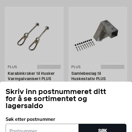
PLUS
PLUS
Karabinkroker til Husker
Samlebeslag til
Varmgalvanisert PLUS
Huskestativ PLUS
CE-merking, Varmgalvanisert
Stål
Skriv inn postnummeret ditt
Pris 124 NOK /stk
Pris 531 NOK /stk
124
531
NOK
FRA
NOK
for å se sortimentet og
Kun online
Kun online
lagersaldo
Søk etter postnummer
Legg i handlekurv
Legg i varekurv
Postnummer
SØK