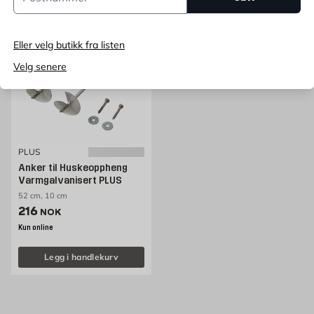
Eller velg butikk fra listen
Velg senere
PLUS
Anker til Huskeoppheng
Varmgalvanisert PLUS
52 cm, 10 cm
Pris 216 NOK /stk
216
NOK
Kun online
Legg i handlekurv