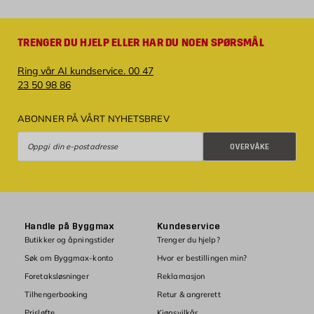
TRENGER DU HJELP ELLER HAR DU NOEN SPØRSMÅL
Ring vår AI kundservice. 00 47
23 50 98 86
ABONNER PÅ VÅRT NYHETSBREV
Overvåke
OVERVÅKE
Handle på Byggmax
Kundeservice
Butikker og åpningstider
Trenger du hjelp?
Søk om Byggmax-konto
Hvor er bestillingen min?
Foretaksløsninger
Reklamasjon
Tilhengerbooking
Retur & angrerett
Prisløfte
Kjøpsvilkår