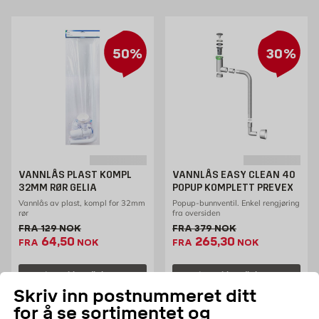
50%
30%
VANNLÅS PLAST KOMPL
VANNLÅS EASY CLEAN 40
32MM RØR GELIA
POPUP KOMPLETT PREVEX
Vannlås av plast, kompl for 32mm
Popup-bunnventil. Enkel rengjøring
rør
fra oversiden
Gammel pris 129 NOK /stk
Gammel pris 379 NOK /stk
FRA
129
NOK
FRA
379
NOK
Ekstrapris 64.5 NOK /stk
Ekstrapris 265.3 NOK
64,50
265,30
FRA
NOK
FRA
NOK
Legg i handlekurv
Legg i handlekurv
Skriv inn postnummeret ditt
for å se sortimentet og