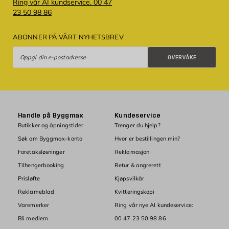
Ring vår AI kundservice. 00 47
23 50 98 86
ABONNER PÅ VÅRT NYHETSBREV
Overvåke
OVERVÅKE
Handle på Byggmax
Kundeservice
Butikker og åpningstider
Trenger du hjelp?
Søk om Byggmax-konto
Hvor er bestillingen min?
Foretaksløsninger
Reklamasjon
Tilhengerbooking
Retur & angrerett
Prisløfte
Kjøpsvilkår
Reklameblad
Kvitteringskopi
Varemerker
Ring vår nye AI kundeservice:
Bli medlem
00 47 23 50 98 86