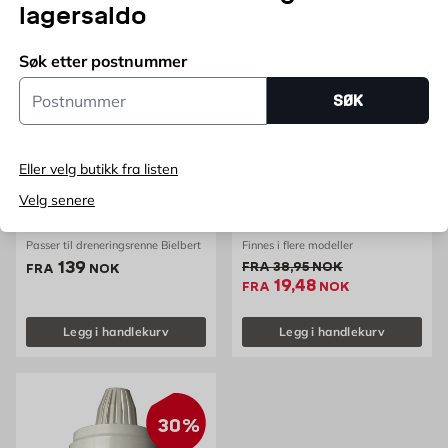
lagersaldo
50%
Søk etter postnummer
Postnummer
SØK
Eller velg butikk fra listen
FALUPLAST
Velg senere
Vannlås og sandfang
Vannlåsesett Flexi R32X40
Bielbet
0-290mm ABS Faluplast
Passer til dreneringsrenne Bielbert
Finnes i flere modeller
Pris 139 NOK /stk
139
Gammel pris 38.95 NOK /s
FRA
38,95
NOK
FRA
NOK
Ekstrapris 19.48 NOK
19,48
FRA
NOK
Legg i handlekurv
Legg i handlekurv
30%