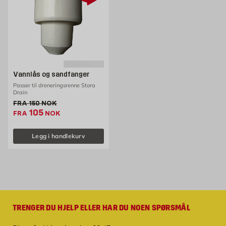
Vannlås og sandfanger
Passer til dreneringsrenne Stora
Drain
Gammel pris 150 NOK /stk
FRA
150
NOK
Ekstrapris 105 NOK /stk
105
FRA
NOK
Legg i handlekurv
TRENGER DU HJELP ELLER HAR DU NOEN SPØRSMÅL