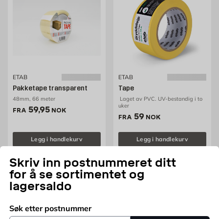
ETAB
ETAB
Pakketape transparent
Tape
48mm, 66 meter
Laget av PVC. UV-bestandig i to
uker
Pris 59.95 NOK /stk
59,95
FRA
NOK
Pris 59 NOK /stk
59
FRA
NOK
Legg i handlekurv
Legg i handlekurv
Skriv inn postnummeret ditt
for å se sortimentet og
lagersaldo
Søk etter postnummer