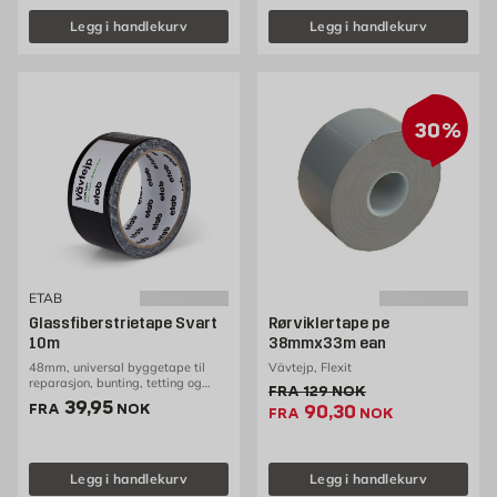
Legg i handlekurv
Legg i handlekurv
30%
ETAB
Glassfiberstrietape Svart
Rørviklertape pe
10m
38mmx33m ean
48mm, universal byggetape til
Vävtejp, Flexit
reparasjon, bunting, tetting og
Gammel pris 129 NOK /stk
FRA
129
NOK
forsterkning. Vannavvisende og
Pris 39.95 NOK /stk
39,95
Ekstrapris 90.3 NOK 
FRA
NOK
90,30
rivbar
FRA
NOK
Legg i handlekurv
Legg i handlekurv