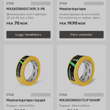
ETAB
ETAB
MASKERINGSTAPE 3-PK
Maskeringstape
Økonomipakke med 3 størrelser,
maskeringstape ab bra kvalitet.
18-24-36 mm x 50m
For maskering av vinduer, dører
etc
Pris 70 NOK /stk
Pris 19.95 NOK /stk
70
19,95
FRA
NOK
FRA
NOK
Legg i handlekurv
Flere varianter
ETAB
ETAB
Maskeringstape rispapir
MASKERINGSTEJP SHARP
Rispapir, 24mmx50m
Rispapir, 36mmx50mm