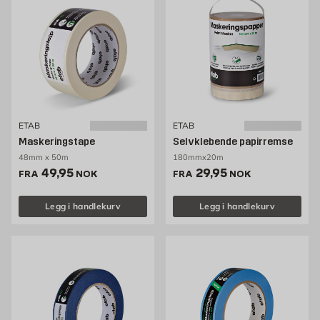
ETAB
ETAB
Maskeringstape
Selvklebende papirremse
48mm x 50m
180mmx20m
Pris 49.95 NOK /stk
Pris 29.95 NOK /stk
49,95
29,95
FRA
NOK
FRA
NOK
Legg i handlekurv
Legg i handlekurv