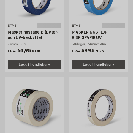
ETAB
ETAB
Maskeringstape, Blå, Vær-
MASKERINGSTEJP
och UV-beskyttet
RISRISPAPIR UV
24mm, 50m
60dager, 24mmx50m
Pris 64.95 NOK /stk
Pris 59.95 NOK /stk
64,95
59,95
FRA
NOK
FRA
NOK
Legg i handlekurv
Legg i handlekurv