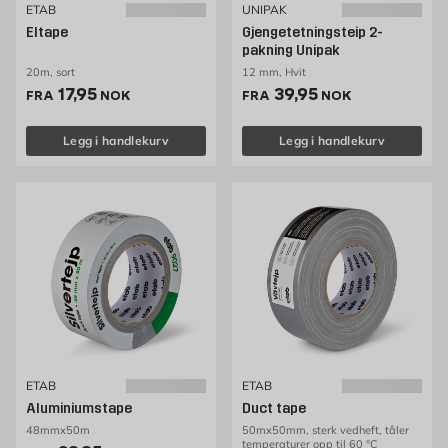
ETAB
UNIPAK
Eltape
Gjengetetningsteip 2-
pakning Unipak
20m, sort
12 mm, Hvit
Pris 17.95 NOK /stk
Pris 39.95 NOK /stk
17,95
39,95
FRA
NOK
FRA
NOK
Legg i handlekurv
Legg i handlekurv
ETAB
ETAB
Aluminiumstape
Duct tape
48mmx50m
50mx50mm, sterk vedheft, tåler
temperaturer opp til 60 °C