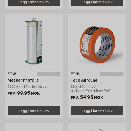
Legg i handlekurv
Legg i handlekurv
ETAB
ETAB
Maskeringsfolie
Tape Allround
2600mmx17m, inkl holder
33mx50mm, UV-
beskyttet,fremstilt av PVC
Pris 99.95 NOK /stk
99,95
FRA
NOK
Pris 54.95 NOK /stk
54,95
FRA
NOK
Legg i handlekurv
Legg i handlekurv