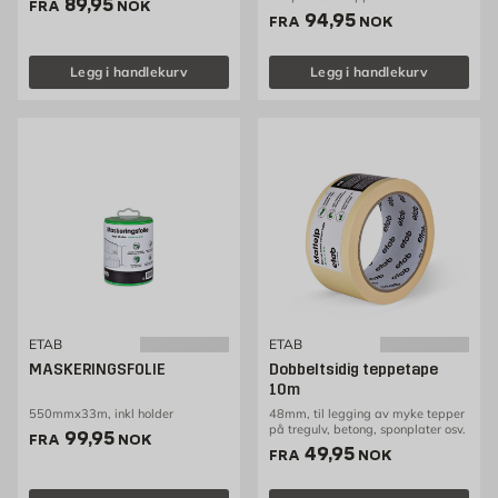
Pris 89.95 NOK /stk
89,95
FRA
NOK
Pris 94.95 NOK /stk
94,95
FRA
NOK
Legg i handlekurv
Legg i handlekurv
ETAB
ETAB
MASKERINGSFOLIE
Dobbeltsidig teppetape
10m
550mmx33m, inkl holder
48mm, til legging av myke tepper
på tregulv, betong, sponplater osv.
Pris 99.95 NOK /stk
99,95
FRA
NOK
Pris 49.95 NOK /stk
49,95
FRA
NOK