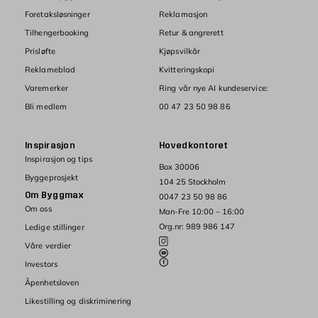
Foretaksløsninger
Reklamasjon
Tilhengerbooking
Retur & angrerett
Prisløfte
Kjøpsvilkår
Reklameblad
Kvitteringskopi
Varemerker
Ring vår nye AI kundeservice:
Bli medlem
00 47 23 50 98 86
Inspirasjon
Hovedkontoret
Inspirasjon og tips
Box 30006
Byggeprosjekt
104 25 Stockholm
Om Byggmax
0047 23 50 98 86
Om oss
Man-Fre 10:00 – 16:00
Org.nr: 989 986 147
Ledige stillinger
Våre verdier
Investors
Åpenhetsloven
Likestilling og diskriminering