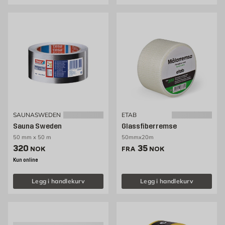
SAUNASWEDEN
ETAB
Sauna Sweden
Glassfiberremse
50 mm x 50 m
50mmx20m
Pris 320 NOK /stk
Pris 35 NOK /stk
320
35
NOK
FRA
NOK
Kun online
Legg i handlekurv
Legg i handlekurv