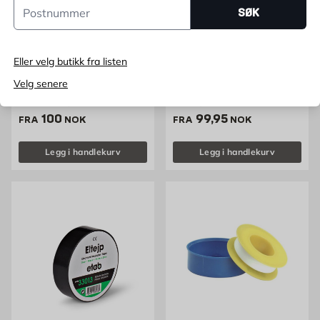
Postnummer
SØK
ETAB
ETAB
Eller velg butikk fra listen
Glassfiberremse
MASKERINGSFOLIE MED
Velg senere
GLASSFIBERSTRIETAPE
Selvklebende, 100 m
Utenfor, 2600mmx17m
Pris 100 NOK /stk
Pris 99.95 NOK /stk
100
99,95
FRA
NOK
FRA
NOK
Legg i handlekurv
Legg i handlekurv