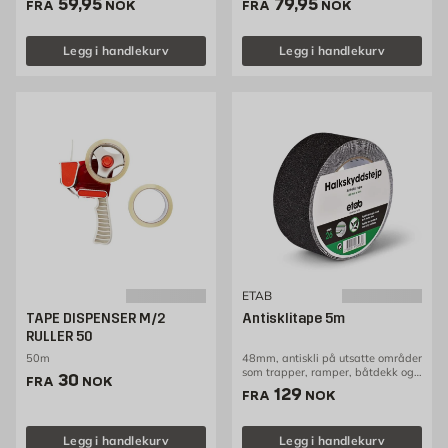
Pris 59.95 NOK /stk
Pris 79.95 NOK /stk
59,95
79,95
FRA
NOK
FRA
NOK
Legg i handlekurv
Legg i handlekurv
ETAB
TAPE DISPENSER M/2
Antisklitape 5m
RULLER 50
50m
48mm, antiskli på utsatte områder
som trapper, ramper, båtdekk og
Pris 30 NOK /stk
30
FRA
NOK
gulv
Pris 129 NOK /stk
129
FRA
NOK
Legg i handlekurv
Legg i handlekurv