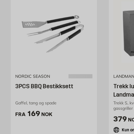
NORDIC SEASON
LANDMA
3PCS BBQ Bestikksett
Trekk l
Landma
Gaffel, tang og spade
Trekk S, kva
gassgrille
Pris 169 NOK /stk
169
FRA
NOK
Pris 
379
N
Kun on