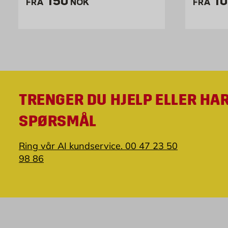
Pris 150 NOK /stk
Pr
150
10
FRA
NOK
FRA
TRENGER DU HJELP ELLER HA
SPØRSMÅL
Ring vår AI kundservice. 00 47 23 50
98 86