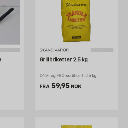
SKANDIVAROR
e
Grillbriketter 2,5 kg
DNV- og FSC-sertifisert, 2,5 kg
K /stk
Pris 59.95 NOK /stk
59,95
FRA
NOK