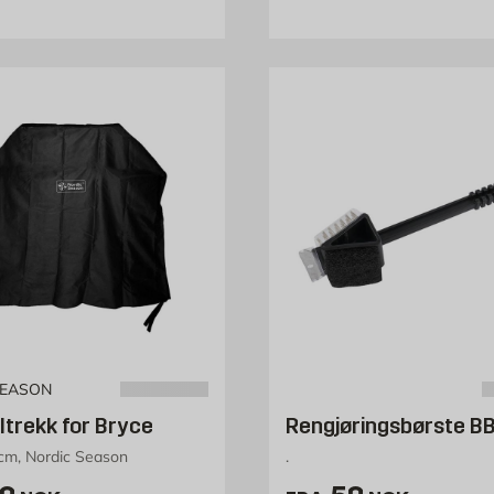
SEASON
lltrekk for Bryce
Rengjøringsbørste B
cm, Nordic Season
.