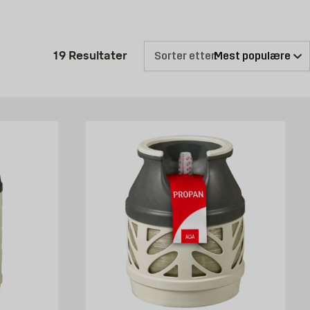
nne tenner raskt og miljøvennlig ved hjelp av varm luft. Det kan altså
Produktlisten er oppdatert: 19 R
19
Resultater
Sorter etter:
nere, grilltrekk, stekepanner og hansker – ja, alt du kan tenkes å trenge
se her på nett for å finne ut hvilket grilltilbehør vi kan tilby.