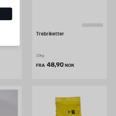
 stål
Trebriketter
) 11 kg
10kg
K /stk
Pris 48.9 NOK /stk
48,90
FRA
NOK