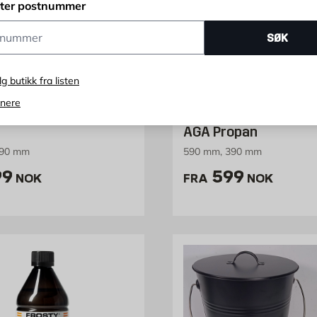
tter postnummer
ummer
SØK
AGA
lg butikk fra listen
panfylling Stål 11kg
Propanflaske Click-on
enere
tom flaske (ex propan
AGA Propan
390 mm
590 mm, 390 mm
is 499 NOK /stk
Pris 599 NO
99
599
NOK
FRA
NOK