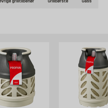
Øvrige grilltilbehør
Grillbørste
Gass
tiv til tennvæske er en elektrisk grilltenner på for eksempel 1000W. De
ør fra Byggmax.
ra Traeger eller en grillkurv fra Bluegaz. I tillegg finnes det grillten
x.se.
elt kan kjøpe hos Byggmax. Kom innom din nærmeste Byggmax-butikk eller 