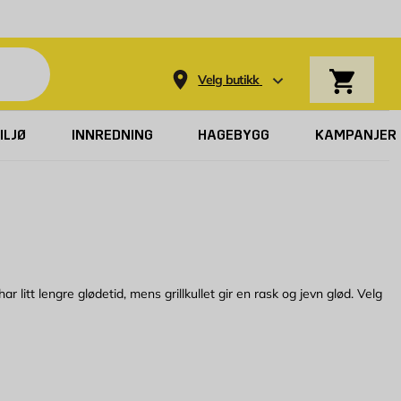
Varekurv
Velg butikk
ILJØ
INNREDNING
HAGEBYGG
KAMPANJER
r litt lengre glødetid, mens grillkullet gir en rask og jevn glød. Velg
en. Fordel væsken rikelig over kullaget, og la den trekke inn i noen