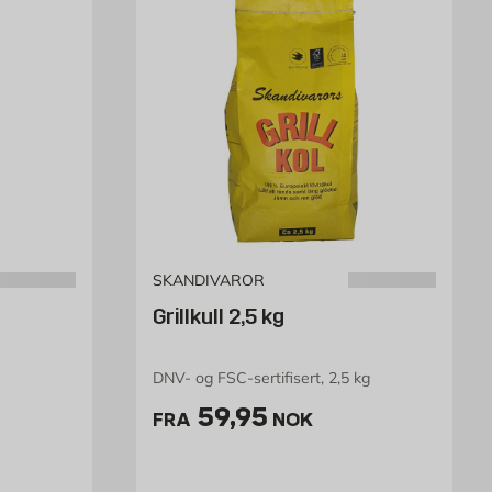
SKANDIVAROR
Grillkull 2,5 kg
DNV- og FSC-sertifisert, 2,5 kg
 /stk
Pris 59.95 NOK /stk
59,95
FRA
NOK