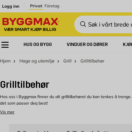
Skip to Content
Privat
Företag
Logg inn
Søk
HUS OG BYGG
VINDUER OG DØRER
KJØ
Hjem
Hage og utemiljø
Grill
Grilltilbehør
Grilltilbehør
Hos oss i Byggmax finner du alt grilltilbehøret du kan tenkes å trenge. I 
det som passer deg best!
Vis mer
Enklere grillopplevelse
Det kan være vanskelig å få den perfekte gløden, men med godt tilbehør