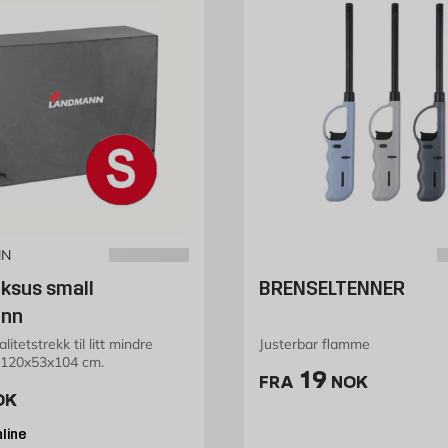
NN
uksus small
BRENSELTENNER
nn
litetstrekk til litt mindre
Justerbar flamme
r 120x53x104 cm.
Pris 19 NOK
19
FRA
NOK
379 NOK /stk
OK
line