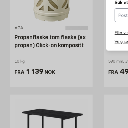
Søk e
Postn
AGA
AGA
Eller ve
Propanflaske tom flaske (ex
AGA Pro
Velg s
propan) Click-on kompositt
10 kg
590 mm, 
Pris 1139 NOK /stk
Pr
1 139
4
FRA
NOK
FRA