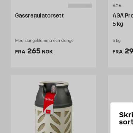
AGA
Gassregulatorsett
AGA Pro
5 kg
Med slangeklemma och slange
5 kg
Pris 265 NOK /stk
Pr
265
2
FRA
NOK
FRA
Skr
sor