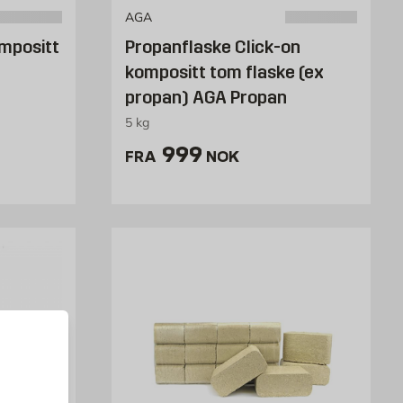
AGA
mpositt
Propanflaske Click-on
kompositt tom flaske (ex
propan) AGA Propan
5 kg
K /stk
Pris 999 NOK /stk
999
FRA
NOK