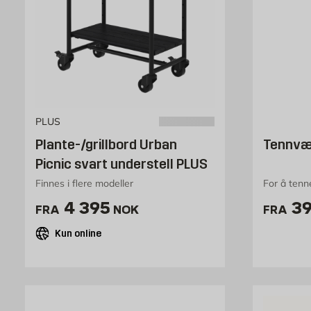
PLUS
Plante-/grillbord Urban
Tennvæs
Picnic svart understell PLUS
Finnes i flere modeller
For å tenn
Pris 4395 NOK /stk
Pr
4 395
39
FRA
NOK
FRA
Kun online