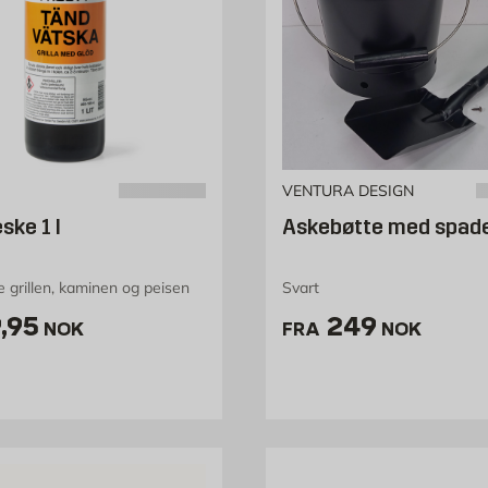
VENTURA DESIGN
ke 1 l
Askebøtte med spad
e grillen, kaminen og peisen
Svart
is 39.95 NOK /stk
Pris 249 NO
,95
249
NOK
FRA
NOK