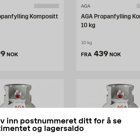
AGA
panfylling Kompositt
AGA Propanfylling Ko
10 kg
10 kg
is 299 NOK /stk
Pris 439 NO
99
439
NOK
FRA
NOK
iv inn postnummeret ditt for å se
timentet og lagersaldo