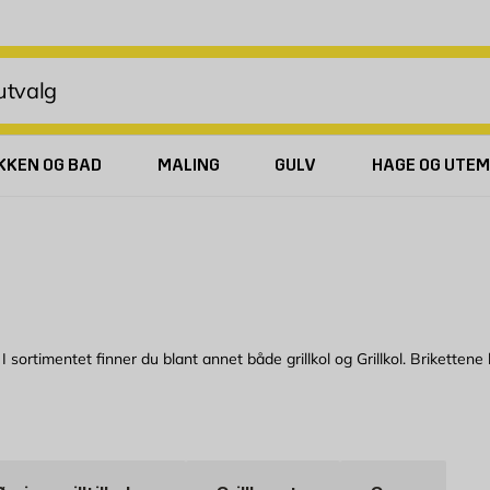
KKEN OG BAD
MALING
GULV
HAGE OG UTEM
sortimentet finner du blant annet både grillkol og Grillkol. Brikettene ha
 kan det bli mye enklere. Tennvæske gir en effektiv opptenning av grill