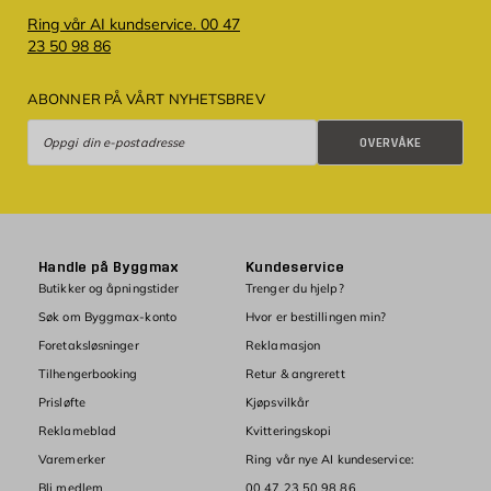
Ring vår AI kundservice. 00 47
23 50 98 86
ABONNER PÅ VÅRT NYHETSBREV
Overvåke
OVERVÅKE
Handle på Byggmax
Kundeservice
Butikker og åpningstider
Trenger du hjelp?
Søk om Byggmax-konto
Hvor er bestillingen min?
Foretaksløsninger
Reklamasjon
Tilhengerbooking
Retur & angrerett
Prisløfte
Kjøpsvilkår
Reklameblad
Kvitteringskopi
Varemerker
Ring vår nye AI kundeservice:
Bli medlem
00 47 23 50 98 86