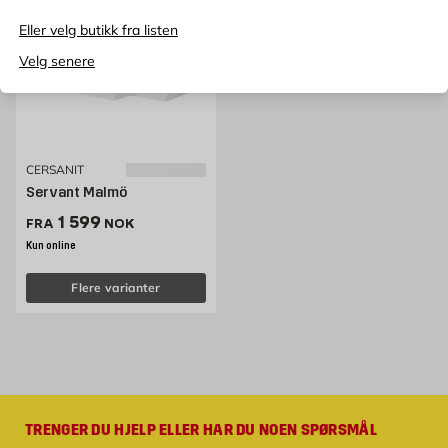
Eller velg butikk fra listen
Velg senere
CERSANIT
Servant Malmö
Pris 1599 NOK /stk
1 599
FRA
NOK
Kun online
Flere varianter
TRENGER DU HJELP ELLER HAR DU NOEN SPØRSMÅL