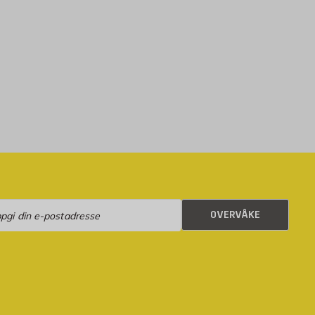
rvåke
OVERVÅKE