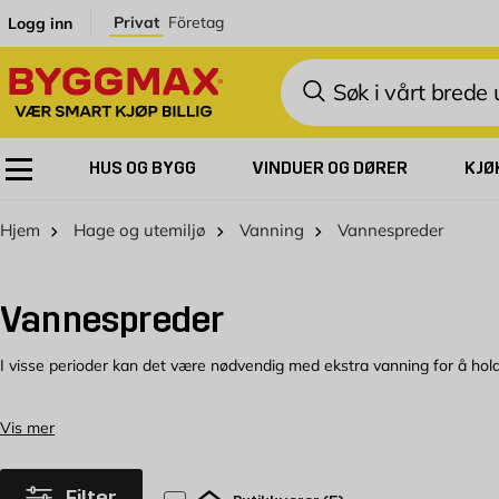
Skip to Content
Privat
Företag
Logg inn
Søk
HUS OG BYGG
VINDUER OG DØRER
KJØ
Hjem
Hage og utemiljø
Vanning
Vannespreder
Vannespreder
I visse perioder kan det være nødvendig med ekstra vanning for å ho
Vannspredere og sprinklere til hagen din
Vis mer
I Byggmax sitt utvalg av vannspredere og sprinklere finner du mange ul
liten vannspreder eller en større modell, finner du det hos oss. Vi t
Filter