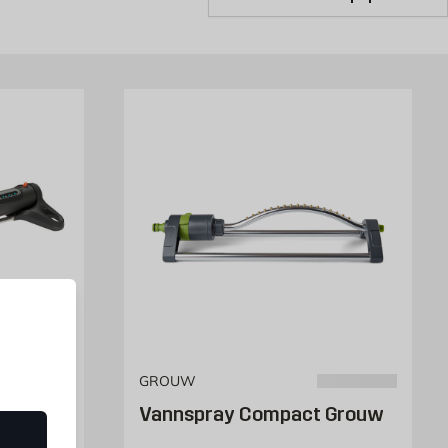
idet uten at det krever særlig vedlikehold. Alt du trenger å gjøre, er
vanne plenen.
r. Når du skal installere vannsprinklere, må du først måle opp
prinklerne til slangen og vannet, og deretter teste og gjøre eventuelle
r fleksibel vanning av plen, bed eller beplantning. Et sprinkleranlegg
nklere passer perfekt for større flater og for deg som vil slippe å
GROUW
 M
Vannspray Compact Grouw