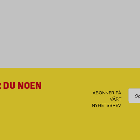
R DU NOEN
Ove
ABONNER PÅ
VÅRT
NYHETSBREV