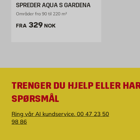
SPREDER AQUA S GARDENA
Områder fra 90 til 220 m²
Pris 329 NOK /stk
329
FRA
NOK
TRENGER DU HJELP ELLER HA
SPØRSMÅL
Ring vår AI kundservice. 00 47 23 50
98 86