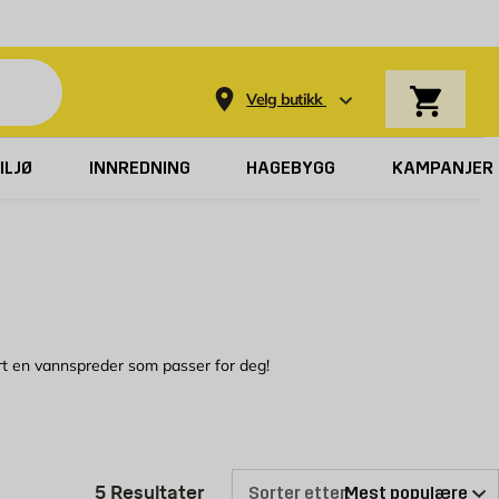
Varekurv
Velg butikk
ILJØ
INNREDNING
HAGEBYGG
KAMPANJER
rt en vannspreder som passer for deg!
all, vannspredere i plast og multispredere. Enten du er ute etter en
ore hager. På flere av våre vannspredere kan du også justere
Produktlisten er oppdatert: 5 Re
5
Resultater
Sorter etter: