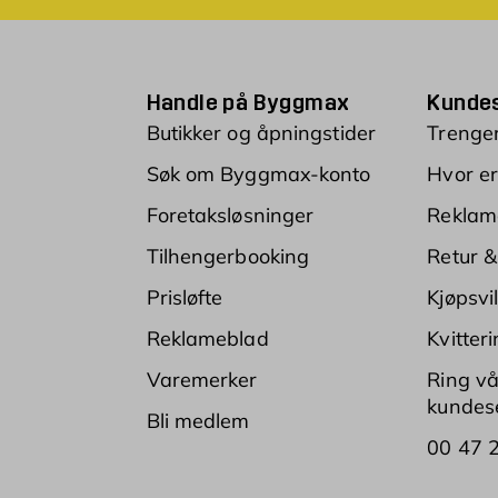
Handle på Byggmax
Kundes
Butikker og åpningstider
Trenger
Søk om Byggmax-konto
Hvor er
Foretaksløsninger
Reklam
Tilhengerbooking
Retur &
Prisløfte
Kjøpsvi
Reklameblad
Kvitter
Varemerker
Ring vå
kundese
Bli medlem
00 47 