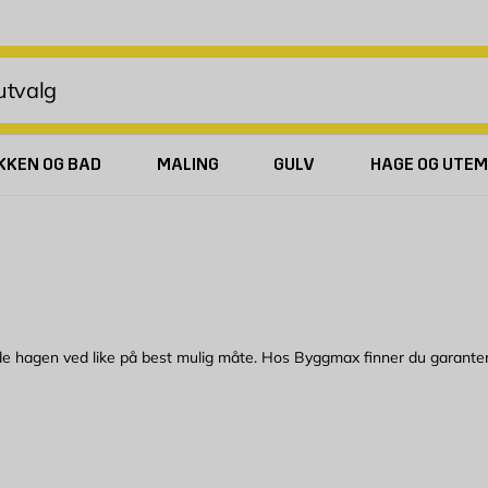
KKEN OG BAD
MALING
GULV
HAGE OG UTEM
lde hagen ved like på best mulig måte. Hos Byggmax finner du garante
ike modeller. Vi har rundspredere, firkantspredere, vannspredere i met
ilbyr modeller med justerbare spredemønstre som passer både små og st