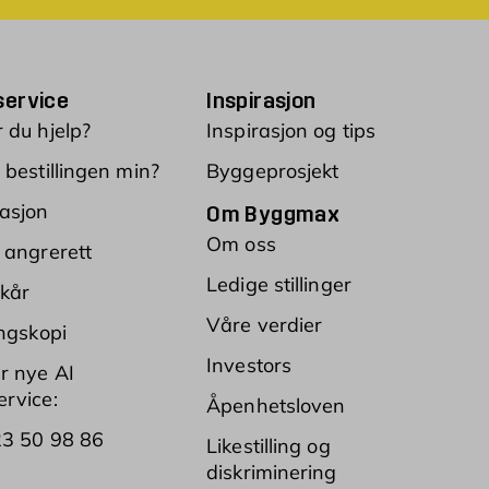
ervice
Inspirasjon
 du hjelp?
Inspirasjon og tips
 bestillingen min?
Byggeprosjekt
asjon
Om Byggmax
Om oss
 angrerett
Ledige stillinger
lkår
Våre verdier
ingskopi
Investors
r nye AI
rvice:
Åpenhetsloven
23 50 98 86
Likestilling og
diskriminering