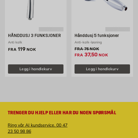
HÅNDDUSJ 3 FUNKSJONER
Hånddusj 5 funksjoner
Anti kalk
Anti-kalk-løsning
Pris 119 NOK /stk
119
Gammel pris 75 NOK /stk
FRA
75
NOK
FRA
NOK
Ekstrapris 37.5 NOK /
37,50
FRA
NOK
Legg i handlekurv
Legg i handlekurv
TRENGER DU HJELP ELLER HAR DU NOEN SPØRSMÅL
Ring vår AI kundservice. 00 47
23 50 98 86