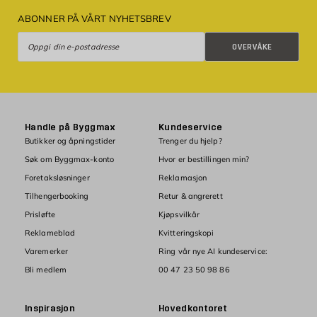
ABONNER PÅ VÅRT NYHETSBREV
Overvåke
OVERVÅKE
Handle på Byggmax
Kundeservice
Butikker og åpningstider
Trenger du hjelp?
Søk om Byggmax-konto
Hvor er bestillingen min?
Foretaksløsninger
Reklamasjon
Tilhengerbooking
Retur & angrerett
Prisløfte
Kjøpsvilkår
Reklameblad
Kvitteringskopi
Varemerker
Ring vår nye AI kundeservice:
Bli medlem
00 47 23 50 98 86
Inspirasjon
Hovedkontoret