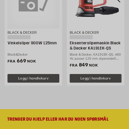
BLACK & DECKER
BLACK & DECKER
Vinkelsliper 900W 125mm
Eksenterslipemaskin Black
& Decker KA191EK-QS
Black&Decker
Black & Decker, KA191EK-QS, 480
W, passer 125 mm sliperondell,
Pris 669 NOK /stk
669
FRA
NOK
justerbar hastighet mellom 8000-
Pris 849 NOK /stk
849
FRA
NOK
22000 o/min
Legg i handlekurv
Legg i handlekurv
TRENGER DU HJELP ELLER HAR DU NOEN SPØRSMÅL