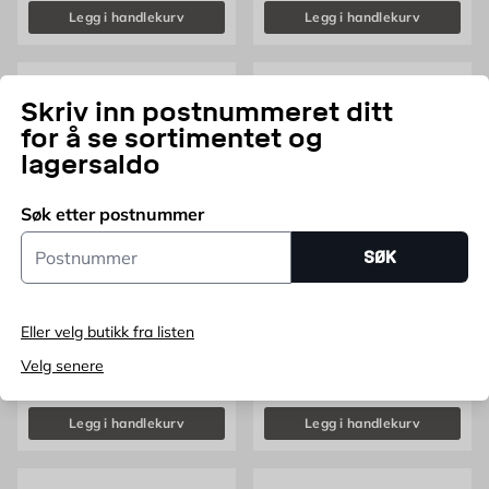
Legg i handlekurv
Legg i handlekurv
Skriv inn postnummeret ditt
for å se sortimentet og
lagersaldo
Søk etter postnummer
Postnummer
SØK
Eksentersliper 18V
Multisliper 18V Powerplus
Powerplus
Eller velg butikk fra listen
18V
18V
Velg senere
Pris 80 NOK /stk
Pris 80 NOK /stk
80
80
FRA
NOK
FRA
NOK
Legg i handlekurv
Legg i handlekurv