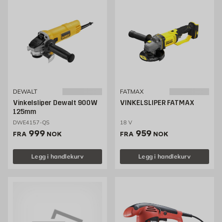
DEWALT
FATMAX
Vinkelsliper Dewalt 900W
VINKELSLIPER FATMAX
125mm
DWE4157-QS
18 V
Pris 999 NOK /stk
Pris 959 NOK /stk
999
959
FRA
NOK
FRA
NOK
Legg i handlekurv
Legg i handlekurv