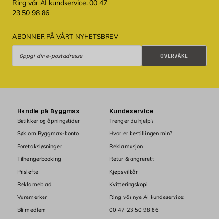
Ring vår AI kundservice. 00 47
23 50 98 86
ABONNER PÅ VÅRT NYHETSBREV
Overvåke
OVERVÅKE
Handle på Byggmax
Kundeservice
Butikker og åpningstider
Trenger du hjelp?
Søk om Byggmax-konto
Hvor er bestillingen min?
Foretaksløsninger
Reklamasjon
Tilhengerbooking
Retur & angrerett
Prisløfte
Kjøpsvilkår
Reklameblad
Kvitteringskopi
Varemerker
Ring vår nye AI kundeservice:
Bli medlem
00 47 23 50 98 86