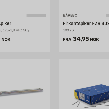
BÅREBO
spiker
Firkantspiker FZB 3
 125x3,8 VFZ 5kg
100 stk
is 75 NOK /stk
Pris 34.95 
5
34,95
NOK
FRA
NOK