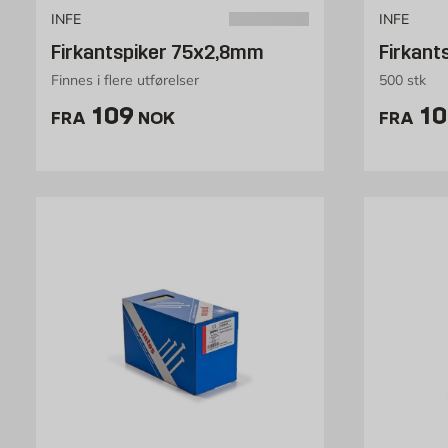
INFE
INFE
Firkantspiker 75x2,8mm
Firkant
Finnes i flere utførelser
500 stk
Pris 109 NOK /stk
Pr
109
10
FRA
NOK
FRA