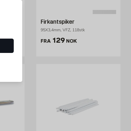
2,0 mm
Firkantspiker
95X3,4mm, VFZ, 118stk
NOK /stk
Pris 129 NOK /stk
129
FRA
NOK