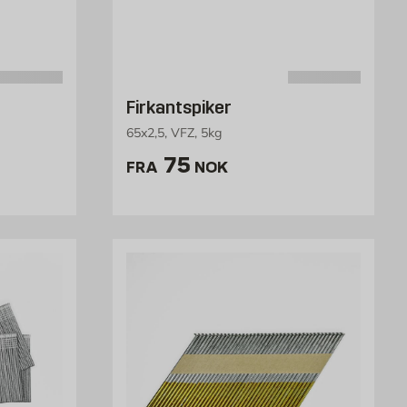
Firkantspiker
65x2,5, VFZ, 5kg
 /stk
Pris 75 NOK /stk
75
FRA
NOK