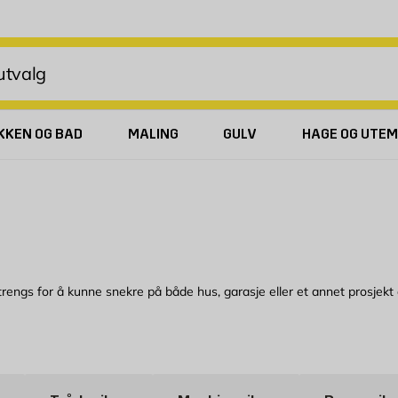
KKEN OG BAD
MALING
GULV
HAGE OG UTEM
rengs for å kunne snekre på både hus, garasje eller et annet prosjekt
ken som passer best for ditt prosjekt. En firkantspiker brukes for eksem
kjules mest mulig. Da vil en dykkert være perfekt, siden den nesten fors