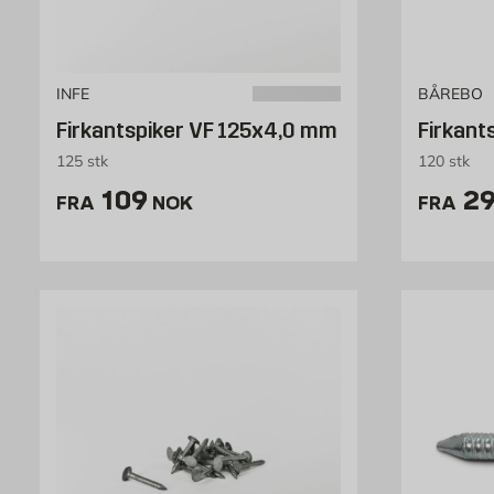
INFE
BÅREBO
Firkantspiker VF 125x4,0 mm
Firkant
125 stk
120 stk
Pris 109 NOK /stk
Pr
109
29
FRA
NOK
FRA