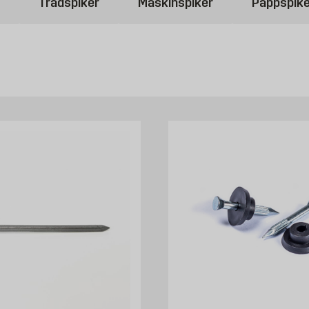
Trådspiker
Maskinspiker
Pappspike
eren må være galvanisert for å unngå rust dersom den skal være utend
 skal festes.
selv. Enten det bare er snakk om å henge opp en list med en spiker eller
ggmax tilbyr alt en hobbysnekker behøver. I tillegg til kvalitetsspikre 
det for deg. Vi gir deg tips og råd om hvordan du kan realisere dine 
r
eller det andre. Vi hos Byggmax har spikre for alle dine prosjekter.