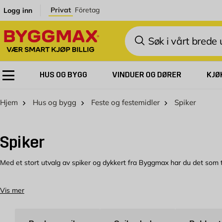
Skip to Content
Privat
Företag
Logg inn
Søk
HUS OG BYGG
VINDUER OG DØRER
KJØ
Hjem
Hus og bygg
Feste og festemidler
Spiker
Spiker
Med et stort utvalg av spiker og dykkert fra Byggmax har du det som t
Vi har rett spiker til ditt prosjekt
Vis mer
Det finnes mange forskjellige spikre, og det kan være greit å vite hvil
man setter opp lister og paneler innendørs vil man gjerne at spikeren s