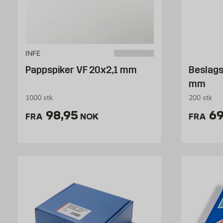
INFE
Pappspiker VF 20x2,1 mm
Beslags
mm
1000 stk
200 stk
Pris 98.95 NOK /stk
Pr
98,95
69
FRA
NOK
FRA