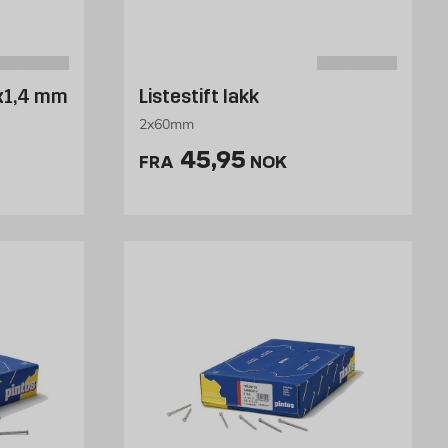
0x1,4 mm
Listestift lakk
2x60mm
NOK /stk
Pris 45.95 NOK /stk
45,95
FRA
NOK