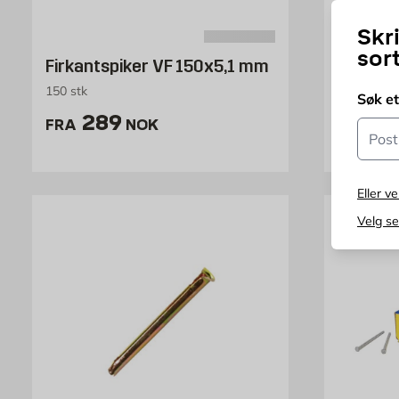
Skr
INFE
sor
Firkantspiker VF 150x5,1 mm
Firkan
150 stk
Finnes i fl
Søk e
Pris 289 NOK /stk
Pr
289
85
Postn
FRA
NOK
FRA
Eller ve
Velg s