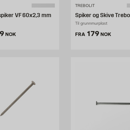
TREBOLIT
spiker VF 60x2,3 mm
Spiker og Skive Trebol
Til grunnmurplast
is 109 NOK /stk
Pris 179 NO
9
179
NOK
FRA
NOK