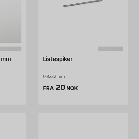
5 mm
Listespiker
0,9x32 mm
 /stk
Pris 20 NOK /stk
20
FRA
NOK