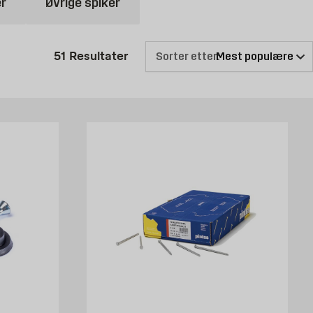
r
Øvrige spiker
ørs. Husk også på å bruke spikre med korrekt lengde. Hovedregelen
Produktlisten er oppdatert: 51 R
51
Resultater
Sorter etter:
 to, eller sette opp et helt uthus i hagen, vil du alltid få den gode
som vil vare i mange år, har vi også hammere i godt og robust materiale.
drømmer på best mulig måte.