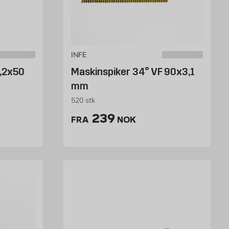
INFE
1,2x50
Maskinspiker 34° VF 90x3,1
mm
520 stk
NOK /stk
Pris 239 NOK /stk
239
FRA
NOK