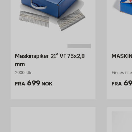
Maskinspiker 21° VF 75x2,8
MASKIN
mm
2000 stk
Finnes i fl
Pris 699 NOK /stk
Pr
699
69
FRA
NOK
FRA