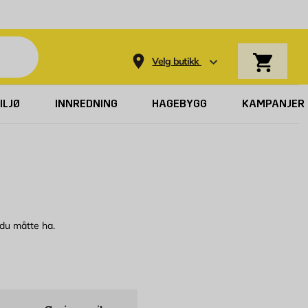
Varekurv
Velg butikk
ILJØ
INNREDNING
HAGEBYGG
KAMPANJER
 du måtte ha.
pel til ytterpaneler og innfestninger som krever lang holdbarhet. Når
vinner inn i materialet. Skal du derimot feste porøse plater eller