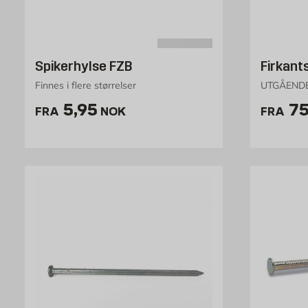
Spikerhylse FZB
Firkant
Finnes i flere størrelser
UTGÅENDE,
Pris 5.95 NOK /stk
Pr
5,95
7
FRA
NOK
FRA