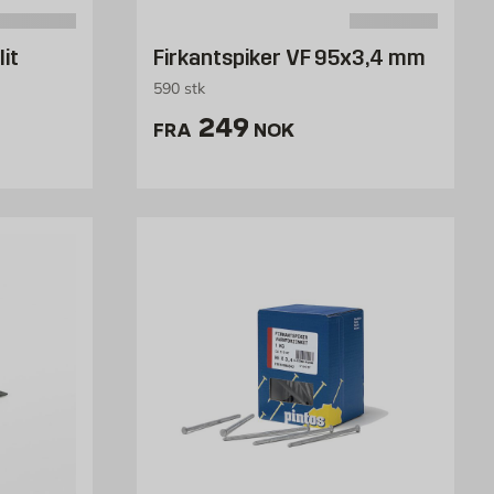
it
Firkantspiker VF 95x3,4 mm
590 stk
K /stk
Pris 249 NOK /stk
249
FRA
NOK