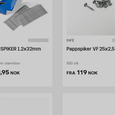
INFE
SPIKER 1.2x32mm
Pappspiker VF 25x2,
ere størrelser
500 stk
is 69.95 NOK /stk
Pris 119 NOK
,95
119
NOK
FRA
NOK