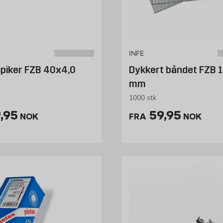
INFE
piker FZB 40x4,0
Dykkert båndet FZB 
mm
1000 stk
is 69.95 NOK /stk
Pris 59.95 
,95
59,95
NOK
FRA
NOK