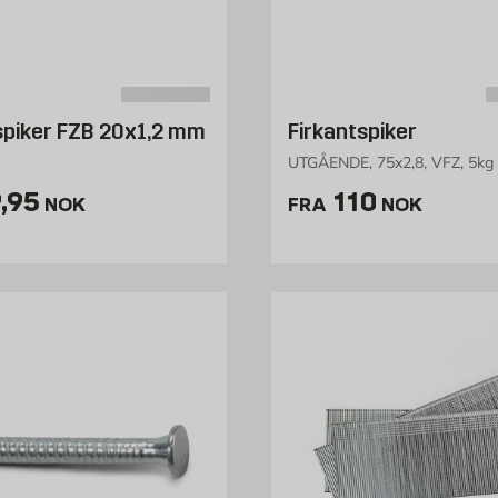
spiker FZB 20x1,2 mm
Firkantspiker
UTGÅENDE, 75x2,8, VFZ, 5kg
is 29.95 NOK /stk
Pris 110 NOK
,95
110
NOK
FRA
NOK