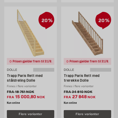
20%
20%
Prisen gjelder frem til 31/8.
Prisen gjelder frem til 31/8.
DOLLE
DOLLE
Trapp Paris Rett med
Trapp Paris Rett med
ståldreling Dolle
trerekke Dolle
Finnes i flere varianter
Finnes i flere varianter
Gammel pris 18751 NOK /stk
Gammel pris 34810 NOK /
FRA
18 751
NOK
FRA
34 810
NOK
Ekstrapris 15000.8 NOK /stk
Ekstrapris 27848 NO
15 000,80
27 848
FRA
NOK
FRA
NOK
Kun online
Kun online
Flere varianter
Flere varianter