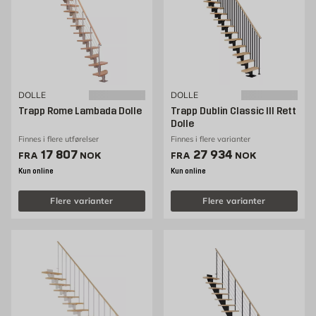
DOLLE
DOLLE
Trapp Rome Lambada Dolle
Trapp Dublin Classic III Rett
Dolle
Finnes i flere utførelser
Finnes i flere varianter
Pris 17807 NOK /stk
Pris 27934 NOK /stk
17 807
27 934
FRA
NOK
FRA
NOK
Kun online
Kun online
Flere varianter
Flere varianter