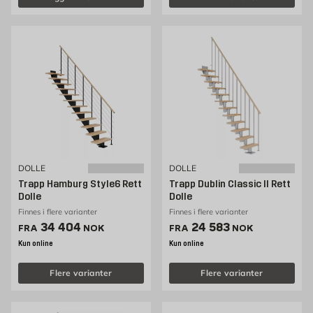
DOLLE
DOLLE
Trapp Hamburg Style6 Rett
Trapp Dublin Classic II Rett
Dolle
Dolle
Finnes i flere varianter
Finnes i flere varianter
Pris 34404 NOK /stk
Pris 24583 NOK /stk
34 404
24 583
FRA
NOK
FRA
NOK
Kun online
Kun online
Flere varianter
Flere varianter