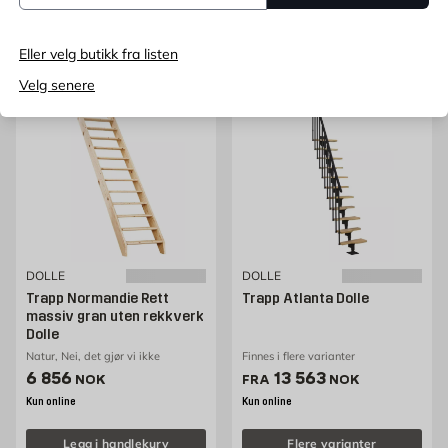
Flere varianter
Flere varianter
Eller velg butikk fra listen
Velg senere
DOLLE
DOLLE
Trapp Normandie Rett
Trapp Atlanta Dolle
massiv gran uten rekkverk
Dolle
Natur, Nei, det gjør vi ikke
Finnes i flere varianter
Pris 6856 NOK /stk
Pris 13563 NOK /stk
6 856
13 563
NOK
FRA
NOK
Kun online
Kun online
Legg i handlekurv
Flere varianter