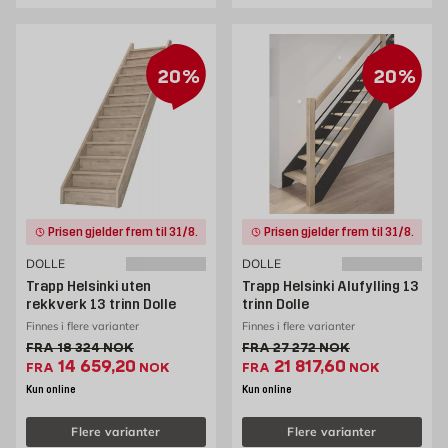
20%
20%
Prisen gjelder frem til 31/8.
Prisen gjelder frem til 31/8.
DOLLE
DOLLE
Trapp Helsinki uten
Trapp Helsinki Alufylling 13
rekkverk 13 trinn Dolle
trinn Dolle
Finnes i flere varianter
Finnes i flere varianter
Gammel pris 18324 NOK /stk
Gammel pris 27272 NOK /
FRA
18 324
NOK
FRA
27 272
NOK
Ekstrapris 14659.2 NOK /stk
Ekstrapris 21817.6 NO
14 659,20
21 817,60
FRA
NOK
FRA
NOK
Kun online
Kun online
Flere varianter
Flere varianter