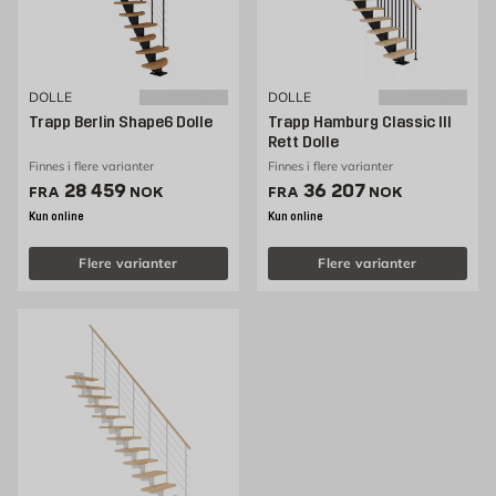
DOLLE
DOLLE
Trapp Berlin Shape6 Dolle
Trapp Hamburg Classic III
Rett Dolle
Finnes i flere varianter
Finnes i flere varianter
Pris 28459 NOK /stk
Pris 36207 NOK /stk
28 459
36 207
FRA
NOK
FRA
NOK
Kun online
Kun online
Flere varianter
Flere varianter