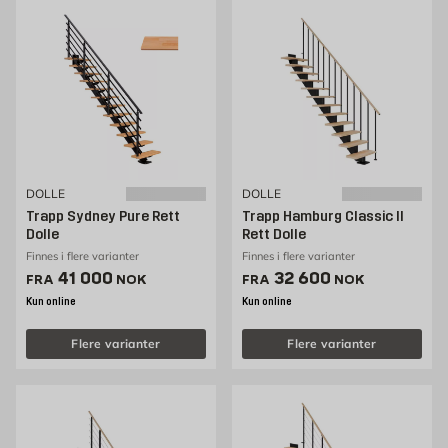
DOLLE
DOLLE
Trapp Sydney Pure Rett
Trapp Hamburg Classic II
Dolle
Rett Dolle
Finnes i flere varianter
Finnes i flere varianter
Pris 41000 NOK /stk
Pris 32600 NOK /stk
41 000
32 600
FRA
NOK
FRA
NOK
Kun online
Kun online
Flere varianter
Flere varianter