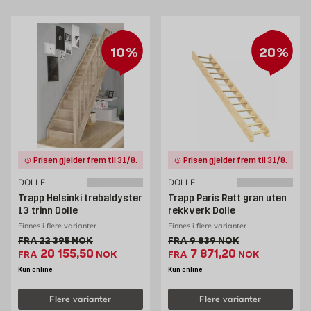
10%
20%
Prisen gjelder frem til 31/8.
Prisen gjelder frem til 31/8.
DOLLE
DOLLE
Trapp Helsinki trebaldyster
Trapp Paris Rett gran uten
13 trinn Dolle
rekkverk Dolle
Finnes i flere varianter
Finnes i flere varianter
Gammel pris 22395 NOK /stk
Gammel pris 9839 NOK /s
FRA
22 395
NOK
FRA
9 839
NOK
Ekstrapris 20155.5 NOK /stk
Ekstrapris 7871.2 NO
20 155,50
7 871,20
FRA
NOK
FRA
NOK
Kun online
Kun online
Flere varianter
Flere varianter