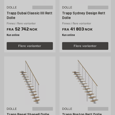
DOLLE
DOLLE
Trapp Dubai Classic IIII Rett
Trapp Sydney Design Rett
Dolle
Dolle
Finnes i flere varianter
Finnes i flere varianter
Pris 52742 NOK /stk
Pris 41803 NOK /stk
52 742
41 803
FRA
NOK
FRA
NOK
Kun online
Kun online
Flere varianter
Flere varianter
DOLLE
DOLLE
Trapp Basel Shape6 Dolle
Trapp Boston Rett Dolle