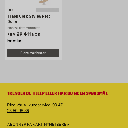
DOLLE
Trapp Cork Style6 Rett
Dolle
Finnes i flere varianter
Pris 29411 NOK /stk
29 411
FRA
NOK
Kun online
Flere varianter
TRENGER DU HJELP ELLER HAR DU NOEN SPØRSMÅL
Ring vår AI kundservice. 00 47
23 50 98 86
ABONNER PÅ VÅRT NYHETSBREV