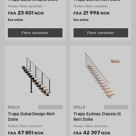
Finnes i flere varianter
Finnes i flere varianter
Pris 23401 NOK /stk
Pris 21996 NOK /stk
23 401
21 996
FRA
NOK
FRA
NOK
Kun online
Kun online
Flere varianter
Flere varianter
DOLLE
DOLLE
Trapp Dubai Design Rett
Trapp Sydney Classic III
Dolle
Rett Dolle
Finnes i flere varianter
Finnes i flere varianter
Pris 47851 NOK /stk
Pris 42397 NOK /stk
47 851
42 397
FRA
NOK
FRA
NOK