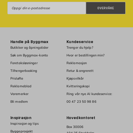
Overvåke
OVERVÅKE
Handle på Byggmax
Kundeservice
Butikker og åpningstider
Trenger du hjelp?
Søk om Byggmax-konto
Hvor er bestillingen min?
Foretaksløsninger
Reklamasjon
Tilhengerbooking
Retur & angrerett
Prisløfte
Kjøpsvilkår
Reklameblad
Kvitteringskopi
Varemerker
Ring vår nye AI kundeservice:
Bli medlem
00 47 23 50 98 86
Inspirasjon
Hovedkontoret
Inspirasjon og tips
Box 30006
Byggeprosjekt