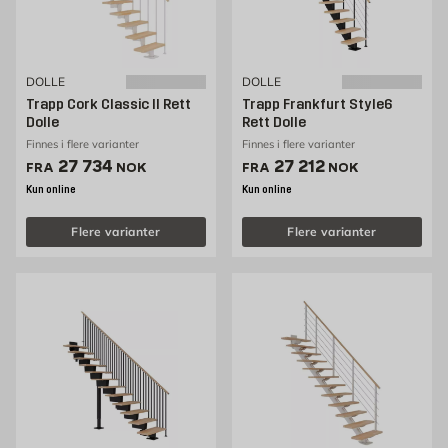
DOLLE
DOLLE
Trapp Cork Classic II Rett
Trapp Frankfurt Style6
Dolle
Rett Dolle
Finnes i flere varianter
Finnes i flere varianter
Pris 27734 NOK /stk
Pris 27212 NOK /stk
27 734
27 212
FRA
NOK
FRA
NOK
Kun online
Kun online
Flere varianter
Flere varianter