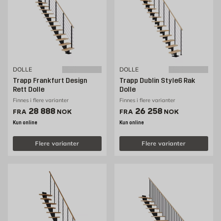
DOLLE
DOLLE
Trapp Frankfurt Design
Trapp Dublin Style6 Rak
Rett Dolle
Dolle
Finnes i flere varianter
Finnes i flere varianter
Pris 28888 NOK /stk
Pris 26258 NOK /stk
28 888
26 258
FRA
NOK
FRA
NOK
Kun online
Kun online
Flere varianter
Flere varianter