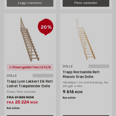
Legg i varekurv
Flere varianter
20%
DOLLE
Prisen gjelder frem til 31/8.
Trapp Normandie Rett
DOLLE
Massiv Gran Dolle
Trapp Lyon Lakkert Eik Rett
Håndløper i tre med knestang, Nei,
Lodret Trægelender Dolle
det gjør vi ikke
Pris 9616 NOK /stk
9 616
Finnes i flere varianter
NOK
Gammel pris 31530 NOK /stk
FRA
31 530
NOK
Kun online
Ekstrapris 25224 NOK /stk
25 224
FRA
NOK
Kun online