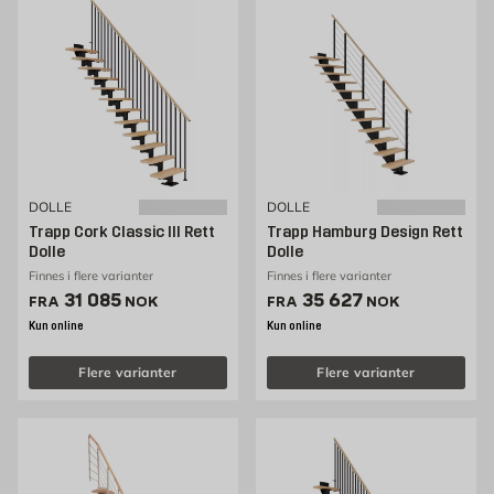
DOLLE
DOLLE
Trapp Cork Classic III Rett
Trapp Hamburg Design Rett
Dolle
Dolle
Finnes i flere varianter
Finnes i flere varianter
Pris 31085 NOK /stk
Pris 35627 NOK /stk
31 085
35 627
FRA
NOK
FRA
NOK
Kun online
Kun online
Flere varianter
Flere varianter