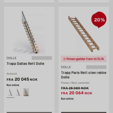
20%
DOLLE
Prisen gjelder frem til 31/8.
Trapp Dallas Rett Dolle
DOLLE
Trapp Paris Rett uten rekke
Antracit
Dolle
Pris 17096 NOK /stk
20 045
FRA
NOK
Finnes i flere varianter
Kun online
Gammel pris 25080 NOK /
FRA
25 080
NOK
Ekstrapris 20064 NO
20 064
FRA
NOK
Kun online