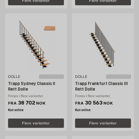
Flere varianter
Flere varianter
DOLLE
DOLLE
Trapp Sydney Classic II
Trapp Frankfurt Classic III
Rett Dolle
Rett Dolle
Finnes i flere varianter
Finnes i flere varianter
Pris 38702 NOK /stk
Pris 30563 NOK /stk
38 702
30 563
FRA
NOK
FRA
NOK
Kun online
Kun online
Flere varianter
Flere varianter