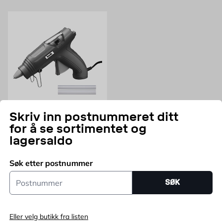
Byggmax. Kom innom din nærmeste Byggmax-butikk eller se her på nett
for å finne ut hvilken limpistol vi kan tilby.
KWB
Skriv inn postnummeret ditt
Limpistol Kwb
for å se sortimentet og
11 mm
lagersaldo
Pris 99.95 NOK /stk
99,95
FRA
NOK
Søk etter postnummer
Legg i handlekurv
Postnummer
SØK
Eller velg butikk fra listen