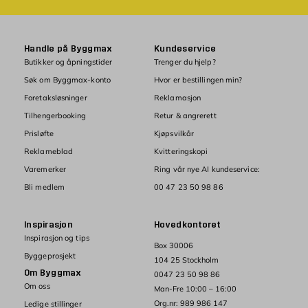
Handle på Byggmax
Kundeservice
Butikker og åpningstider
Trenger du hjelp?
Søk om Byggmax-konto
Hvor er bestillingen min?
Foretaksløsninger
Reklamasjon
Tilhengerbooking
Retur & angrerett
Prisløfte
Kjøpsvilkår
Reklameblad
Kvitteringskopi
Varemerker
Ring vår nye AI kundeservice:
Bli medlem
00 47 23 50 98 86
Inspirasjon
Hovedkontoret
Inspirasjon og tips
Box 30006
Byggeprosjekt
104 25 Stockholm
Om Byggmax
0047 23 50 98 86
Om oss
Man-Fre 10:00 – 16:00
Org.nr: 989 986 147
Ledige stillinger