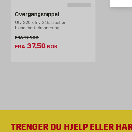
Overgangsnippel
Utv G20 x Inv G15, tilbehør
blandebatterimontering
Gammel pris 75 NOK /stk
FRA
75
NOK
Ekstrapris 37.5 NOK /stk
37,50
FRA
NOK
TRENGER DU HJELP ELLER HA