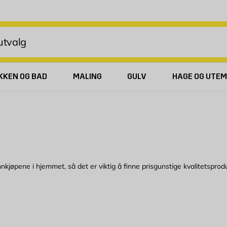
KKEN OG BAD
MALING
GULV
HAGE OG UTEM
nkjøpene i hjemmet, så det er viktig å finne prisgunstige kvalitetspro
ygienisk det er å lage og oppbevare mat hjemme hos deg. En kjøkkenvif
fungerer hverdagen rett og slett litt bedre. Mange betaler elektriker