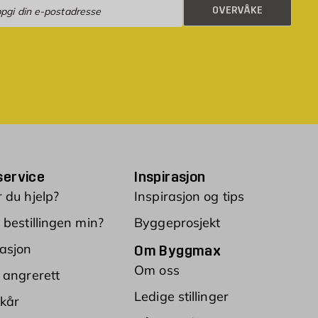
rvåke
OVERVÅKE
ervice
Inspirasjon
 du hjelp?
Inspirasjon og tips
 bestillingen min?
Byggeprosjekt
asjon
Om Byggmax
Om oss
 angrerett
Ledige stillinger
lkår