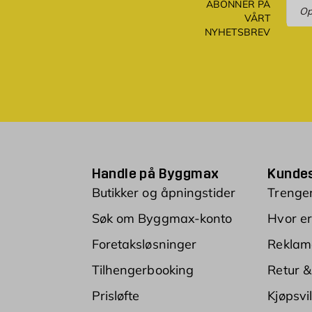
Ove
ABONNER PÅ
VÅRT
NYHETSBREV
Handle på Byggmax
Kundes
Butikker og åpningstider
Trenger
Søk om Byggmax-konto
Hvor er
Foretaksløsninger
Reklam
Tilhengerbooking
Retur &
Prisløfte
Kjøpsvi