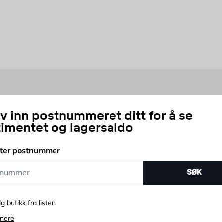
lpelige hvis du trenger råd om hvordan du selv kan installere varene du
rdi det har vist seg at man
som regel
får pengene tilbake i form av en h
ste strømslukerne i hjemmet, og hvis du bytter til produkter som er mil
e kan gi nye muligheter i hverdagen. Med en større fryser kan du for 
m ikke har så mye plass eller ikke har behov for så mye oppbevaringspl
iv inn postnummeret ditt for å se
timentet og lagersaldo
i har alt du trenger innen vask og tørk, og de hvitevarene et kjøkken 
tter postnummer
ummer
SØK
lg butikk fra listen
enere