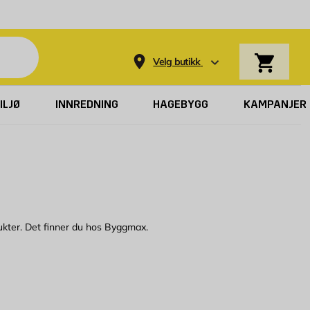
Varekurv
Velg butikk
ILJØ
INNREDNING
HAGEBYGG
KAMPANJER
dukter. Det finner du hos Byggmax.
te leder bort matos, oppvaskmaskinen sparer deg for mye tid, og en
e for å installere unødvendig dyre husholdningsmaskiner. Handler du