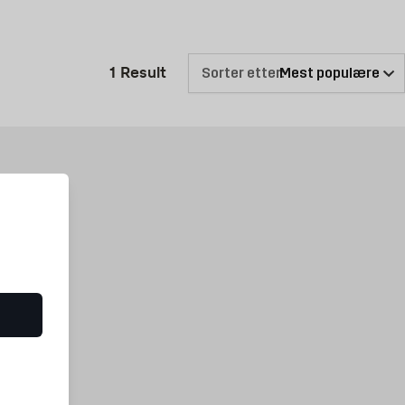
 kjøper. Hvis du trenger å legge nye rør eller strømledninger, kan vi
Produktlisten er oppdatert: 1 Re
1
Result
Sorter etter:
øyere pris på boligen. Hvitevarer kan også være en investering i den
jøklassifiserte, kan det utgjøre ganske store beløp i form av lavere
eksempel ta bedre vare på matvarene, og med et tørkeskap tørker tøyet
ass.
bør være utstyrt med. Hos oss har du råd til å virkeliggjøre drømmen om