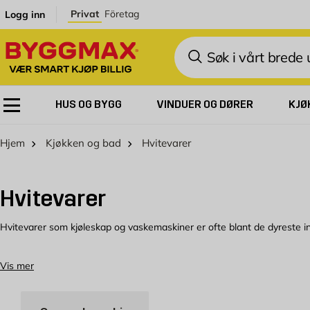
Skip to Content
Privat
Företag
Logg inn
Søk
HUS OG BYGG
VINDUER OG DØRER
KJØ
Hjem
Kjøkken og bad
Hvitevarer
Hvitevarer
Hvitevarer som kjøleskap og vaskemaskiner er ofte blant de dyreste in
Hvitevarer gjør hverdagen bedre
Vis mer
Kvaliteten på kjøkkenutstyret ditt er avgjørende for hvor enkelt og h
moderne komfyr sparer også tid når du lager mat. Med gode hvitevarer 