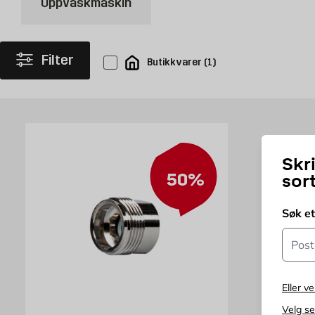
Oppvaskmaskin
hos oss på Byggmax, får du penger til overs, og vi kan også være behje
hjelpe deg med det også gjennom våre egne fagfolk.
Investering i hvitevarer
Filter
Butikkvarer
(
1
)
Mange oppgraderer boligen sin med helt nye hvitevarer før et salg, fo
forstand at de sparer strøm. Tørketromler og kjøleskap er blant de stør
strømregninger. Felles for produktene våre i denne kategorien er at d
raskt. Et kombiskap med kjøl og frys i ett kan være perfekt for deg so
Skr
Kjøp stilige hvitevarer fra Byggmax
50%
sor
Hvitevarer fra Byggmax skal være prisgunstige og enkle å installere. V
et mer effektivt hjem.
Søk e
Postn
Eller ve
Velg s