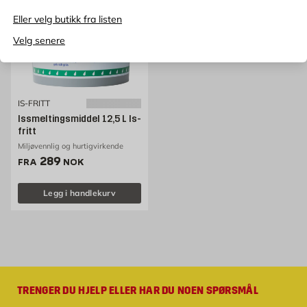
Eller velg butikk fra listen
Velg senere
IS-FRITT
Issmeltingsmiddel 12,5 L Is-
fritt
Miljøvennlig og hurtigvirkende
Pris 289 NOK /stk
289
FRA
NOK
Legg i handlekurv
TRENGER DU HJELP ELLER HAR DU NOEN SPØRSMÅL