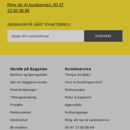
Ring vår AI kundservice. 00 47
23 50 98 86
ABONNER PÅ VÅRT NYHETSBREV
Overvåke
OVERVÅKE
Handle på Byggmax
Kundeservice
Butikker og åpningstider
Trenger du hjelp?
Søk om Byggmax-konto
Hvor er bestillingen min?
Foretaksløsninger
Reklamasjon
Tilhengerbooking
Retur & angrerett
Prisløfte
Kjøpsvilkår
Reklameblad
Kvitteringskopi
Varemerker
Ring vår nye AI kundeservice:
Bli medlem
00 47 23 50 98 86