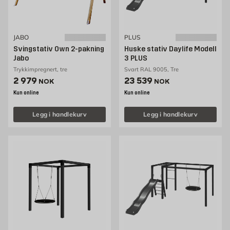
JABO
PLUS
Svingstativ Own 2-pakning
Huske stativ Daylife Modell
Jabo
3 PLUS
Trykkimpregnert, tre
Svart RAL 9005, Tre
Pris 2979 NOK /stk
Pris 23539 NOK /stk
2 979
23 539
NOK
NOK
Kun online
Kun online
Legg i handlekurv
Legg i handlekurv