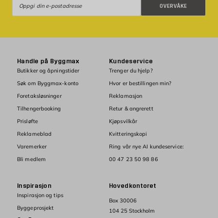
OVERVÅKE
Handle på Byggmax
Kundeservice
Butikker og åpningstider
Trenger du hjelp?
Søk om Byggmax-konto
Hvor er bestillingen min?
Foretaksløsninger
Reklamasjon
Tilhengerbooking
Retur & angrerett
Prisløfte
Kjøpsvilkår
Reklameblad
Kvitteringskopi
Varemerker
Ring vår nye AI kundeservice:
Bli medlem
00 47 23 50 98 86
Inspirasjon
Hovedkontoret
Inspirasjon og tips
Box 30006
Byggeprosjekt
104 25 Stockholm