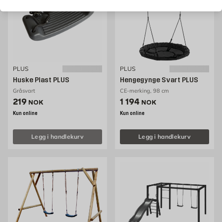
PLUS
PLUS
Huske Plast PLUS
Hengegynge Svart PLUS
Gråsvart
CE-merking, 98 cm
Pris 219 NOK /stk
Pris 1194 NOK /stk
219
1 194
NOK
NOK
Kun online
Kun online
Legg i handlekurv
Legg i handlekurv