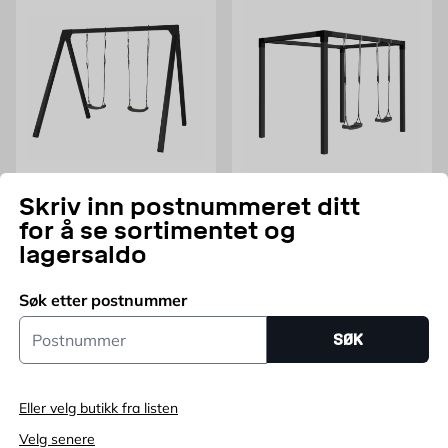
PLUS
PLUS
Skriv inn postnummeret ditt
Huskestativ Luksus PLUS
Huske stativ Daylife Modell
for å se sortimentet og
2 PLUS
lagersaldo
Finnes i flere utførelser
Svart RAL 9005, Tre
Pris 4795 NOK /stk
Pris 10529 NOK /stk
4 795
10 529
FRA
NOK
NOK
Søk etter postnummer
Kun online
Kun online
Postnummer
SØK
Flere varianter
Legg i handlekurv
Eller velg butikk fra listen
Velg senere