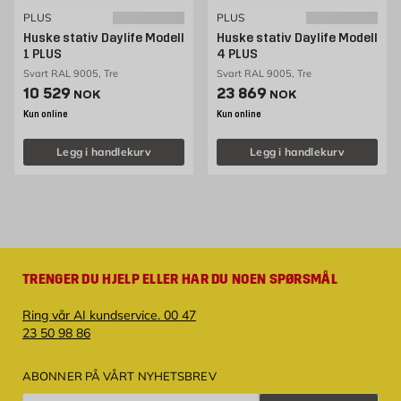
PLUS
PLUS
Huske stativ Daylife Modell
Huske stativ Daylife Modell
1 PLUS
4 PLUS
Svart RAL 9005, Tre
Svart RAL 9005, Tre
Pris 10529 NOK /stk
Pris 23869 NOK /stk
10 529
23 869
NOK
NOK
Kun online
Kun online
Legg i handlekurv
Legg i handlekurv
TRENGER DU HJELP ELLER HAR DU NOEN SPØRSMÅL
Ring vår AI kundservice. 00 47
23 50 98 86
ABONNER PÅ VÅRT NYHETSBREV
Overvåke