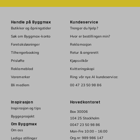
Handle på Byggmax
Kundeservice
Butikker og åpningstider
Trenger du hjelp?
Søk om Byggmax-konto
Hvor er bestillingen min?
Foretaksløsninger
Reklamasjon
Tilhengerbooking
Retur & angrerett
Prisløfte
Kjøpsvilkår
Reklameblad
Kvitteringskopi
Varemerker
Ring vår nye AI kundeservice:
Bli medlem
00 47 23 50 98 86
Inspirasjon
Hovedkontoret
Inspirasjon og tips
Box 30006
Byggeprosjekt
104 25 Stockholm
Om Byggmax
0047 23 50 98 86
Om oss
Man-Fre 10:00 – 16:00
Org.nr: 989 986 147
Ledige stillinger