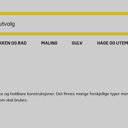
KKEN OG BAD
MALING
GULV
HAGE OG UTEM
e og holdbare konstruksjoner. Det finnes mange forskjellige typer mont
om skal brukes.
n kjøpe hos Byggmax. Kom innom din nærmeste Byggmax-butikk eller se h