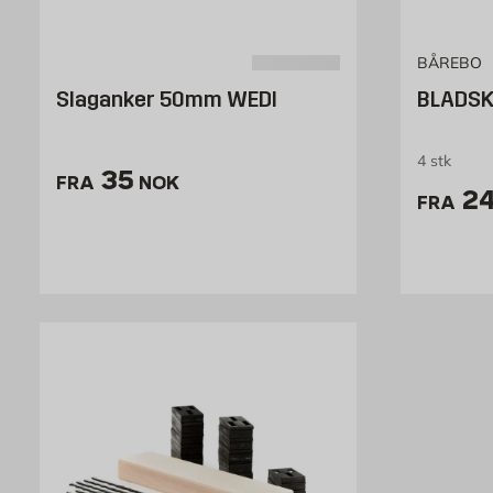
BÅREBO
Slaganker 50mm WEDI
BLADS
4 stk
Pris 35 NOK /stk
35
FRA
NOK
Pr
24
FRA