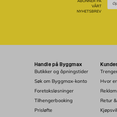
ABONNER PÅ
VÅRT
NYHETSBREV
Handle på Byggmax
Kundes
Butikker og åpningstider
Trenger
Søk om Byggmax-konto
Hvor er
Foretaksløsninger
Reklam
Tilhengerbooking
Retur &
Prisløfte
Kjøpsvi