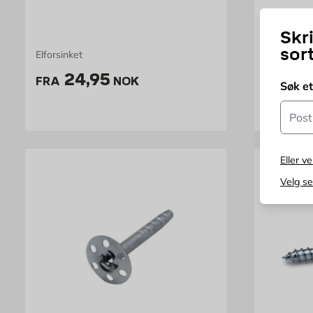
Skr
sor
Elforsinket
Tang for p
Pris 24.95 NOK /stk
Pr
24,95
98
FRA
NOK
FRA
Søk e
Postn
Eller ve
Velg s