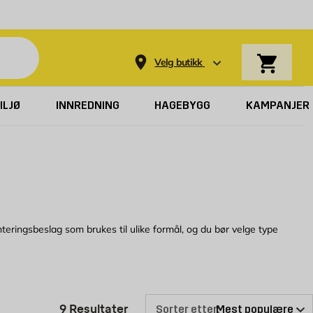
Varekurv
Velg butikk
ILJØ
INNREDNING
HAGEBYGG
KAMPANJER
eringsbeslag som brukes til ulike formål, og du bør velge type
er på nett for å finne ut hvilke monteringsbeslag vi kan tilby.
Produktlisten er oppdatert: 9 Re
9
Resultater
Sorter etter: