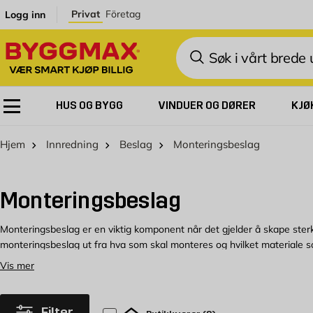
Skip to Content
Privat
Företag
Logg inn
Søk
HUS OG BYGG
VINDUER OG DØRER
KJØ
Hjem
Innredning
Beslag
Monteringsbeslag
Monteringsbeslag
Monteringsbeslag er en viktig komponent når det gjelder å skape sterk
monteringsbeslag ut fra hva som skal monteres og hvilket materiale s
Vis mer
Kjøp monteringsbeslag hos Byggmax
Velkommen til å se vårt utvalg av monteringsbeslag, som du enkelt ka
Filter