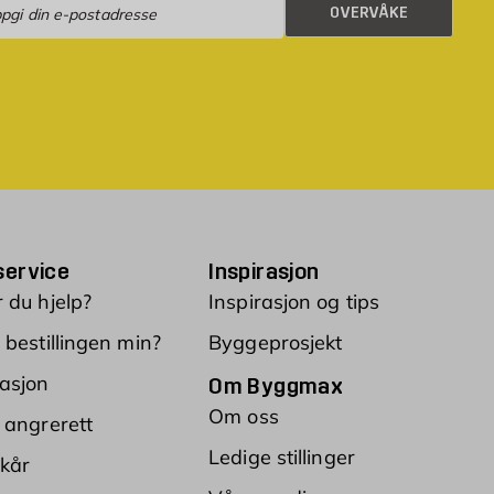
OVERVÅKE
ervice
Inspirasjon
 du hjelp?
Inspirasjon og tips
 bestillingen min?
Byggeprosjekt
asjon
Om Byggmax
Om oss
 angrerett
Ledige stillinger
lkår