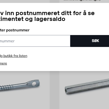
avstengingsventil og
blindplugger Gelia
iv inn postnummeret ditt for å se
timentet og lagersaldo
lateanker
Krom, 400 mm
is 98.95 NOK /stk
Pris 369 NO
,95
369
NOK
FRA
NOK
tter postnummer
ummer
SØK
lg butikk fra listen
enere