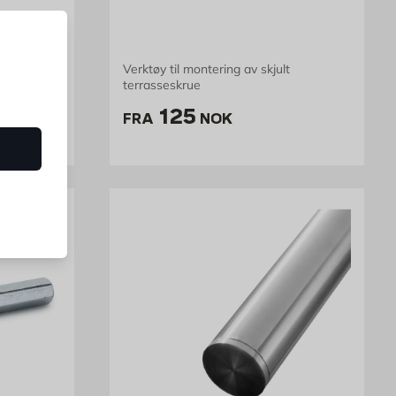
Verktøy til montering av skjult
terrasseskrue
K /stk
Pris 125 NOK /stk
125
FRA
NOK