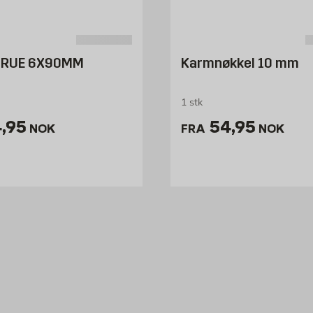
KRUE 6X90MM
Karmnøkkel 10 mm
1 stk
is 24.95 NOK /stk
Pris 54.95 
,95
54,95
NOK
FRA
NOK