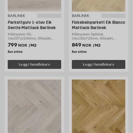
BARLINEK
BARLINEK
Parkettgulv 1-stav Eik
Fiskebeinparkett Eik Bianco
Gentle Mattlack Barlinek
Mattlack Barlinek
Klikksystem 5G,
Klikksystem Optilock,
14x207x2200mm, Slitesjikt
14x130x725mm, Slitesjikt
3,2mm, 3,18m2/pakke
2,5mm, 0,65m2/pakke
Pris 799 NOK /m2
Pris 849 NOK /m2
799
849
NOK
/M2
NOK
/M2
Kun online
Kun online
Legg i handlekurv
Legg i handlekurv