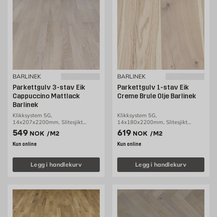
BARLINEK
BARLINEK
Parkettgulv 3-stav Eik
Parkettgulv 1-stav Eik
Cappuccino Mattlack
Creme Brule Olje Barlinek
Barlinek
Klikksystem 5G,
Klikksystem 5G,
14x207x2200mm, Slitesjikt
14x180x2200mm, Slitesjikt
3,2mm, 3,18m2/pakke
2,5mm, 2,77m2/pakke
Pris 549 NOK /m2
Pris 619 NOK /m2
549
619
NOK
/M2
NOK
/M2
Kun online
Kun online
Legg i handlekurv
Legg i handlekurv