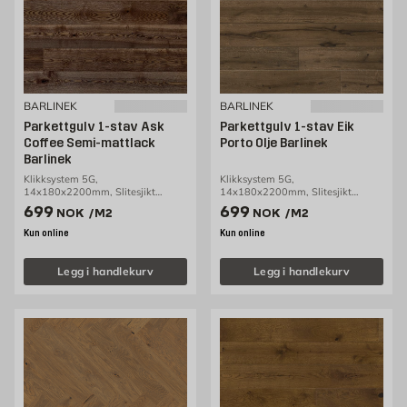
BARLINEK
BARLINEK
Parkettgulv 1-stav Ask
Parkettgulv 1-stav Eik
Coffee Semi-mattlack
Porto Olje Barlinek
Barlinek
Klikksystem 5G,
Klikksystem 5G,
14x180x2200mm, Slitesjikt
14x180x2200mm, Slitesjikt
2,5mm, 2,77m2/pakke
2,5mm, 2,77m2/pakke
Pris 699 NOK /m2
Pris 699 NOK /m2
699
699
NOK
/M2
NOK
/M2
Kun online
Kun online
Legg i handlekurv
Legg i handlekurv