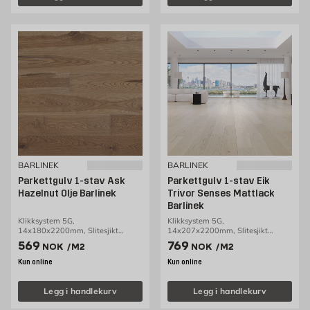
BARLINEK
BARLINEK
Parkettgulv 1-stav Ask
Parkettgulv 1-stav Eik
Hazelnut Olje Barlinek
Trivor Senses Mattlack
Barlinek
Klikksystem 5G,
Klikksystem 5G,
14x180x2200mm, Slitesjikt
14x207x2200mm, Slitesjikt
2,5mm, 2,77m2/pakke
3,2mm, 3,18m2/pakke
Pris 569 NOK /m2
Pris 769 NOK /m2
569
769
NOK
/M2
NOK
/M2
Kun online
Kun online
Legg i handlekurv
Legg i handlekurv