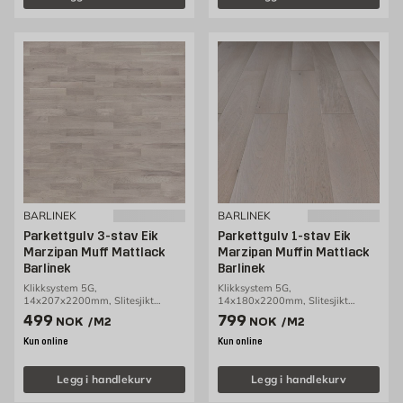
BARLINEK
BARLINEK
Parkettgulv 3-stav Eik
Parkettgulv 1-stav Eik
Marzipan Muff Mattlack
Marzipan Muffin Mattlack
Barlinek
Barlinek
Klikksystem 5G,
Klikksystem 5G,
14x207x2200mm, Slitesjikt
14x180x2200mm, Slitesjikt
3,2mm, 3,18m2/pakke
2,5mm, 2,77m2/pakke
Pris 499 NOK /m2
Pris 799 NOK /m2
499
799
NOK
/M2
NOK
/M2
Kun online
Kun online
Legg i handlekurv
Legg i handlekurv