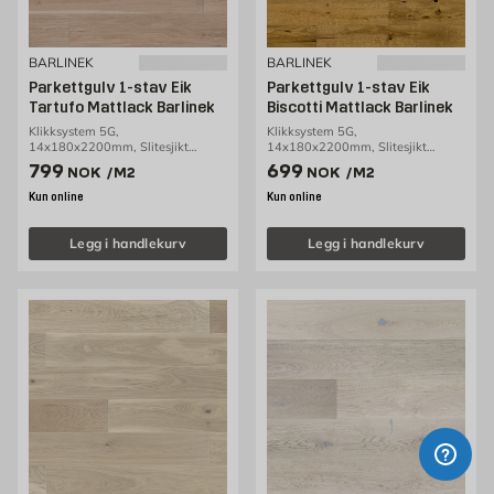
BARLINEK
BARLINEK
Parkettgulv 1-stav Eik
Parkettgulv 1-stav Eik
Tartufo Mattlack Barlinek
Biscotti Mattlack Barlinek
Klikksystem 5G,
Klikksystem 5G,
14x180x2200mm, Slitesjikt
14x180x2200mm, Slitesjikt
2,5mm, 2,77m2/pakke
2,5mm, 2,77m2/pakke
Pris 799 NOK /m2
Pris 699 NOK /m2
799
699
NOK
/M2
NOK
/M2
Kun online
Kun online
Legg i handlekurv
Legg i handlekurv