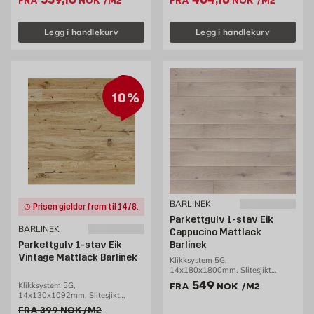
FRA
NOK
/M2
FRA
NOK
/M2
Legg i handlekurv
Legg i handlekurv
10%
BARLINEK
Prisen gjelder frem til 14/8.
Parkettgulv 1-stav Eik
BARLINEK
Cappucino Mattlack
Parkettgulv 1-stav Eik
Barlinek
Vintage Mattlack Barlinek
Klikksystem 5G,
14x180x1800mm, Slitesjikt
2,5mm, 2,26m2/pakke
Pris 549 NOK /m2
549
Klikksystem 5G,
FRA
NOK
/M2
14x130x1092mm, Slitesjikt
2,5mm, 0,99m2/pakke
Gammel pris 399 NOK /m2
FRA
399
NOK
/M2