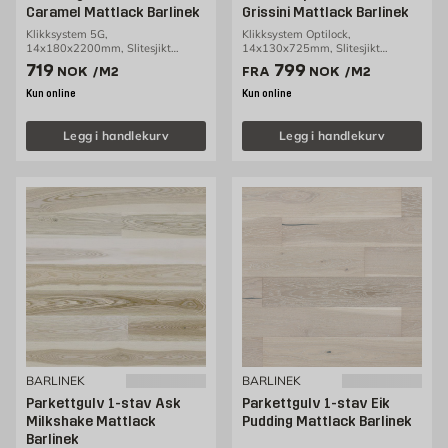
Caramel Mattlack Barlinek
Grissini Mattlack Barlinek
Klikksystem 5G,
Klikksystem Optilock,
14x180x2200mm, Slitesjikt
14x130x725mm, Slitesjikt
2,5mm, 2,77m2/pakke
2,5mm, 0,65m2/pakke
Pris 719 NOK /m2
Pris 799 NOK /m2
719
799
NOK
/M2
FRA
NOK
/M2
Kun online
Kun online
Legg i handlekurv
Legg i handlekurv
BARLINEK
BARLINEK
Parkettgulv 1-stav Ask
Parkettgulv 1-stav Eik
Milkshake Mattlack
Pudding Mattlack Barlinek
Barlinek