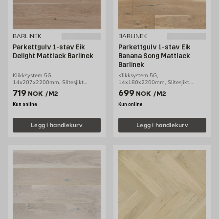
BARLINEK
BARLINEK
Parkettgulv 1-stav Eik
Parkettgulv 1-stav Eik
Delight Mattlack Barlinek
Banana Song Mattlack
Barlinek
Klikksystem 5G,
Klikksystem 5G,
14x207x2200mm, Slitesjikt
14x180x2200mm, Slitesjikt
3,2mm, 3,18m2/pakke
2,5mm, 2,77m2/pakke
Pris 719 NOK /m2
Pris 699 NOK /m2
719
699
NOK
/M2
NOK
/M2
Kun online
Kun online
Legg i handlekurv
Legg i handlekurv