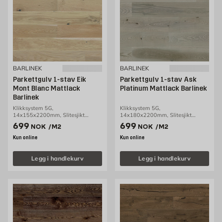
BARLINEK
BARLINEK
Parkettgulv 1-stav Eik
Parkettgulv 1-stav Ask
Mont Blanc Mattlack
Platinum Mattlack Barlinek
Barlinek
Klikksystem 5G,
Klikksystem 5G,
14x155x2200mm, Slitesjikt
14x180x2200mm, Slitesjikt
2,5mm, 2,38m2/pakke
2,5mm, 2,77m2/pakke
Pris 699 NOK /m2
Pris 699 NOK /m2
699
699
NOK
/M2
NOK
/M2
Kun online
Kun online
Legg i handlekurv
Legg i handlekurv