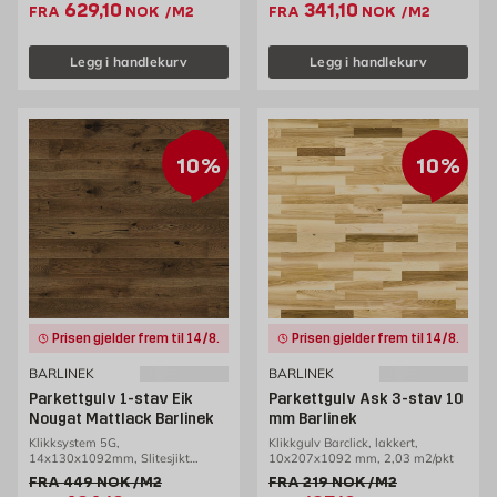
Ekstrapris 629.1 NOK /m2
Ekstrapris 341.1 NOK
629,10
341,10
FRA
NOK
/M2
FRA
NOK
/M2
Legg i handlekurv
Legg i handlekurv
10%
10%
Prisen gjelder frem til 14/8.
Prisen gjelder frem til 14/8.
BARLINEK
BARLINEK
Parkettgulv 1-stav Eik
Parkettgulv Ask 3-stav 10
Nougat Mattlack Barlinek
mm Barlinek
Klikksystem 5G,
Klikkgulv Barclick, lakkert,
14x130x1092mm, Slitesjikt
10x207x1092 mm, 2,03 m2/pkt
2,5mm, 0,99m2/pakke
Gammel pris 449 NOK /m2
Gammel pris 219 NOK /m2
FRA
449
NOK
/M2
FRA
219
NOK
/M2