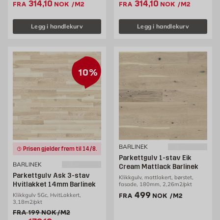
Ekstrapris 314.1 NOK /m2
Ekstrapris 314.1 NOK
314,10
314,10
FRA
NOK
/M2
FRA
NOK
/M2
kjøpe hos Byggmax. Besøk din nærmeste Byggmax-butikk eller sjekk her
online for å se hvilke parkettgulv vi har å tilby.
Legg i handlekurv
Legg i handlekurv
10%
BARLINEK
Prisen gjelder frem til 14/8.
Parkettgulv 1-stav Eik
BARLINEK
Cream Mattlack Barlinek
Parkettgulv Ask 3-stav
Klikkgulv, mattlakert, børstet,
Hvitlakket 14mm Barlinek
fasade, 180mm, 2,26m2/pkt
Pris 499 NOK /m2
499
Klikkgulv 5Gc, HvitLakkert,
FRA
NOK
/M2
3,18m2/pkt
Gammel pris 199 NOK /m2
FRA
199
NOK
/M2