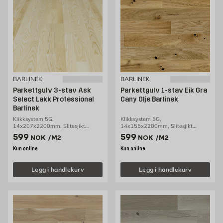
BARLINEK
BARLINEK
Parkettgulv 3-stav Ask
Parkettgulv 1-stav Eik Gra
Select Lakk Professional
Cany Olje Barlinek
Barlinek
Klikksystem 5G,
Klikksystem 5G,
14x207x2200mm, Slitesjikt
14x155x2200mm, Slitesjikt
3,2mm, 3,18m2/pakke
2,5mm, 2,38m2/pakke
Pris 599 NOK /m2
Pris 599 NOK /m2
599
599
NOK
/M2
NOK
/M2
Kun online
Kun online
Legg i handlekurv
Legg i handlekurv