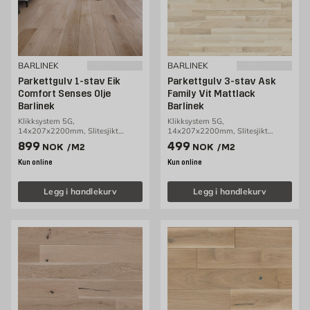
BARLINEK
BARLINEK
Parkettgulv 1-stav Eik
Parkettgulv 3-stav Ask
Comfort Senses Olje
Family Vit Mattlack
Barlinek
Barlinek
Klikksystem 5G,
Klikksystem 5G,
14x207x2200mm, Slitesjikt
14x207x2200mm, Slitesjikt
3,2mm, 3,18m2/pakke
3,2mm, 3,18m2/pakke
Pris 899 NOK /m2
Pris 499 NOK /m2
899
499
NOK
/M2
NOK
/M2
Kun online
Kun online
Legg i handlekurv
Legg i handlekurv