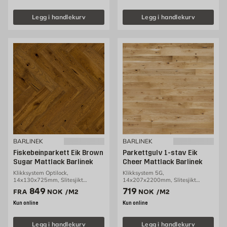
Legg i handlekurv
Legg i handlekurv
BARLINEK
BARLINEK
Fiskebeinparkett Eik Brown
Parkettgulv 1-stav Eik
Sugar Mattlack Barlinek
Cheer Mattlack Barlinek
Klikksystem Optilock,
Klikksystem 5G,
14x130x725mm, Slitesjikt
14x207x2200mm, Slitesjikt
2,5mm, 0,65m2/pakke
3,2mm, 3,18m2/pakke
Pris 849 NOK /m2
Pris 719 NOK /m2
849
719
FRA
NOK
/M2
NOK
/M2
Kun online
Kun online
Legg i handlekurv
Legg i handlekurv