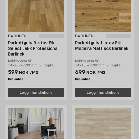
BARLINEK
BARLINEK
Parkettgulv 3-stav Eik
Parkettgulv 1-stav Eik
Select Lakk Professional
Madeira Mattlack Barlinek
Barlinek
Klikksystem 5G,
Klikksystem 5G,
14x207x2200mm, Slitesjikt
14x155x2200mm, Slitesjikt
3,2mm, 3,18m2/pakke
2,5mm, 2,38m2/pakke
Pris 599 NOK /m2
Pris 699 NOK /m2
599
699
NOK
/M2
NOK
/M2
Kun online
Kun online
Legg i handlekurv
Legg i handlekurv