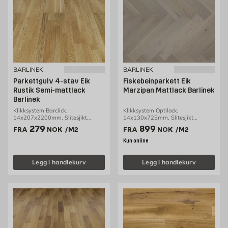
BARLINEK
BARLINEK
Parkettgulv 4-stav Eik
Fiskebeinparkett Eik
Rustik Semi-mattlack
Marzipan Mattlack Barlinek
Barlinek
Klikksystem Barclick,
Klikksystem Optilock,
14x207x2200mm, Slitesjikt
14x130x725mm, Slitesjikt
2,5mm, 3,18m2/pakke
2,5mm, 0,65m2/pakke
Pris 279 NOK /m2
Pris 899 NOK /m2
279
899
FRA
NOK
/M2
FRA
NOK
/M2
Kun online
Legg i handlekurv
Legg i handlekurv