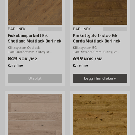
BARLINEK
BARLINEK
Fiskebeinparkett Eik
Parkettgulv 1-stav Eik
Shetland Mattlack Barlinek
Garda Mattlack Barlinek
Klikksystem Optilock,
Klikksystem 5G,
14x130x725mm, Slitesjikt
14x155x2200mm, Slitesjikt
2,5mm, 0,65m2/pakke
2,5mm, 2,38m2/pakke
Pris 849 NOK /m2
Pris 699 NOK /m2
849
699
NOK
/M2
NOK
/M2
Kun online
Kun online
utsolgt
Legg i handlekurv