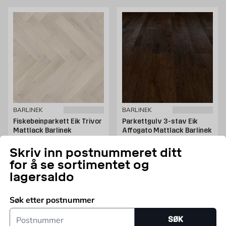
BARLINEK
BARLINEK
Fiskebeinparkett Eik Trivor
Parkettgulv 3-stav Eik
Mattlack Barlinek
Affogato Mattlack Barlinek
Klikksystem Optilock,
Klikksystem 5G,
14x130x725mm, Slitesjikt
14x207x2200mm, Slitesjikt
Skriv inn postnummeret ditt
2,5mm, 0,65m2/pakke
3,2mm, 3,18m2/pakke
Pris 849 NOK /m2
Pris 449 NOK /m2
849
449
FRA
NOK
/M2
NOK
/M2
for å se sortimentet og
Kun online
Kun online
lagersaldo
Legg i handlekurv
Legg i handlekurv
Søk etter postnummer
Postnummer
SØK