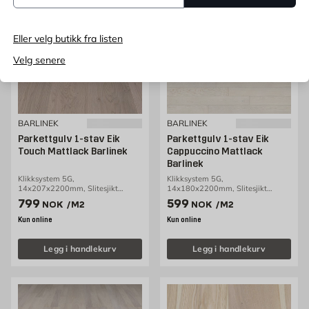
Eller velg butikk fra listen
Velg senere
BARLINEK
BARLINEK
Parkettgulv 1-stav Eik
Parkettgulv 1-stav Eik
Touch Mattlack Barlinek
Cappuccino Mattlack
Barlinek
Klikksystem 5G,
Klikksystem 5G,
14x207x2200mm, Slitesjikt
14x180x2200mm, Slitesjikt
3,2mm, 3,18m2/pakke
2,5mm, 2,77m2/pakke
Pris 799 NOK /m2
Pris 599 NOK /m2
799
599
NOK
/M2
NOK
/M2
Kun online
Kun online
Legg i handlekurv
Legg i handlekurv