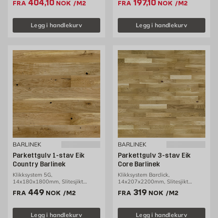
Ekstrapris 404.1 NOK /m2
Ekstrapris 197.1 NOK
404,10
197,10
FRA
NOK
/M2
FRA
NOK
/M2
Legg i handlekurv
Legg i handlekurv
BARLINEK
BARLINEK
Parkettgulv 1-stav Eik
Parkettgulv 3-stav Eik
Country Barlinek
Core Barlinek
Klikksystem 5G,
Klikksystem Barclick,
14x180x1800mm, Slitesjikt
14x207x2200mm, Slitesjikt
2,5mm, 2,26m2/pakke
2,5mm, 3,18m2/pakke
Pris 449 NOK /m2
Pris 319 NOK /m2
449
319
FRA
NOK
/M2
FRA
NOK
/M2
Legg i handlekurv
Legg i handlekurv