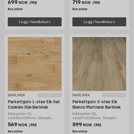
Pris 699 NOK /m2
Pris 719 NOK /m2
699
719
NOK
/M2
NOK
/M2
Kun online
Kun online
Legg i handlekurv
Legg i handlekurv
BARLINEK
BARLINEK
Parkettgulv 1-stav Eik Oat
Parkettgulv 3-stav Eik
Cookies Olje Barlinek
Bianco Mattlack Barlinek
Klikksystem 5G,
Klikksystem 5G,
14x180x2200mm, Slitesjikt
14x207x2200mm, Slitesjikt
2,5mm, 2,77m2/pakke
3,2mm, 3,18m2/pakke
Pris 569 NOK /m2
Pris 599 NOK /m2
569
599
NOK
/M2
NOK
/M2
Kun online
Kun online