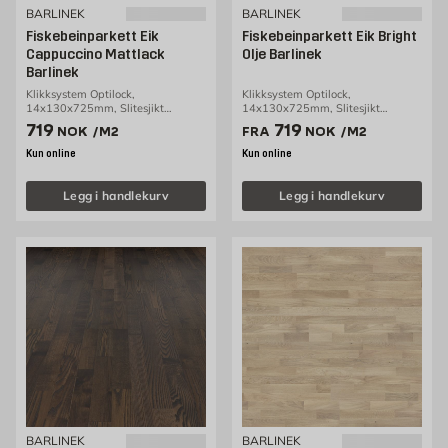
BARLINEK
BARLINEK
Fiskebeinparkett Eik
Fiskebeinparkett Eik Bright
Cappuccino Mattlack
Olje Barlinek
Barlinek
Klikksystem Optilock,
Klikksystem Optilock,
14x130x725mm, Slitesjikt
14x130x725mm, Slitesjikt
2,5mm, 0,65m2/pakke
2,5mm, 0,65m2/pakke
Pris 719 NOK /m2
Pris 719 NOK /m2
719
719
NOK
/M2
FRA
NOK
/M2
Kun online
Kun online
Legg i handlekurv
Legg i handlekurv
BARLINEK
BARLINEK