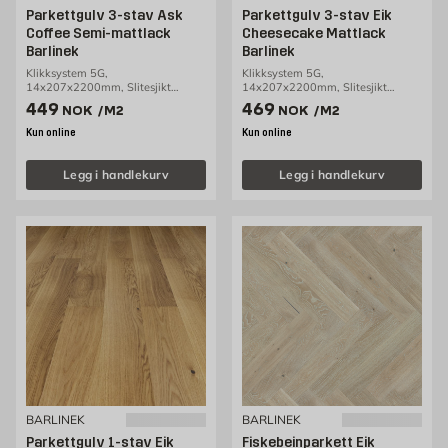
Parkettgulv 3-stav Ask
Parkettgulv 3-stav Eik
Coffee Semi-mattlack
Cheesecake Mattlack
Barlinek
Barlinek
Klikksystem 5G,
Klikksystem 5G,
14x207x2200mm, Slitesjikt
14x207x2200mm, Slitesjikt
3,2mm, 3,18m2/pakke
3,2mm, 3,18m2/pakke
Pris 449 NOK /m2
Pris 469 NOK /m2
449
469
NOK
/M2
NOK
/M2
Kun online
Kun online
Legg i handlekurv
Legg i handlekurv
BARLINEK
BARLINEK
Parkettgulv 1-stav Eik
Fiskebeinparkett Eik