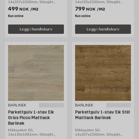
14x207x2200mm, Slitesjikt
14x155x2200mm, Slitesjikt
3,2mm, 3,18m2/pakke
2,5mm, 2,38m2/pakke
Pris 499 NOK /m2
Pris 799 NOK /m2
499
799
NOK
/M2
NOK
/M2
Kun online
Kun online
Legg i handlekurv
Legg i handlekurv
BARLINEK
BARLINEK
Parkettgulv 1-stav Eik
Parkettgulv 1-stav Eik Still
Griss Picco Mattlack
Mattlack Barlinek
Barlinek
Klikksystem 5G,
Klikksystem 5G,
14x130x1092mm, Slitesjikt
14x207x2200mm, Slitesjikt
2,5mm, 0,99m2/pakke
3,2mm, 3,18m2/pakke