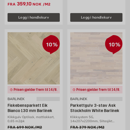
Ekstrapris 359.1 NOK /m2
359,10
FRA
NOK
/M2
Legg i handlekurv
Legg i handlekurv
10%
10%
Prisen gjelder frem til 14/8.
Prisen gjelder frem til 14/8.
BARLINEK
BARLINEK
Fiskebensparkett Eik
Parkettgulv 3-stav Ask
Bianco 130 mm Barlinek
Stockholm White Barlinek
Klikkgulv Optilock, mattlakkert,
Klikksystem 5G,
0,65 m2/pk
14x207x2200mm, Slitesjikt
3,2mm, 3,18m2/pakke
Gammel pris 699 NOK /m2
Gammel pris 379 NOK /m2
FRA
699
NOK
/M2
FRA
379
NOK
/M2