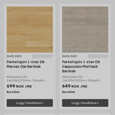
BARLINEK
BARLINEK
Parkettgulv 1-stav Eik
Parkettgulv 1-stav Eik
Mersey Olje Barlinek
Cappuccino Mattlack
Barlinek
Klikksystem 5G,
Klikksystem 5G,
14x155x2200mm, Slitesjikt
14x155x2200mm, Slitesjikt
2,5mm, 2,38m2/pakke
2,5mm, 2,38m2/pakke
Pris 699 NOK /m2
Pris 649 NOK /m2
699
649
NOK
/M2
NOK
/M2
Kun online
Kun online
Legg i handlekurv
Legg i handlekurv