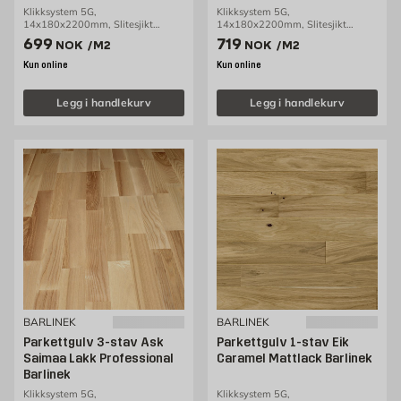
Klikksystem 5G,
Klikksystem 5G,
14x180x2200mm, Slitesjikt
14x180x2200mm, Slitesjikt
2,5mm, 2,77m2/pakke
2,5mm, 2,77m2/pakke
Pris 699 NOK /m2
Pris 719 NOK /m2
699
719
NOK
/M2
NOK
/M2
Kun online
Kun online
Legg i handlekurv
Legg i handlekurv
BARLINEK
BARLINEK
Parkettgulv 3-stav Ask
Parkettgulv 1-stav Eik
Saimaa Lakk Professional
Caramel Mattlack Barlinek
Barlinek
Klikksystem 5G,
Klikksystem 5G,