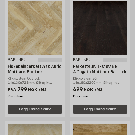
BARLINEK
BARLINEK
Fiskebeinparkett Ask Auric
Parkettgulv 1-stav Eik
Mattlack Barlinek
Affogato Mattlack Barlinek
Klikksystem Optilock,
Klikksystem 5G,
14x130x725mm, Slitesjikt
14x180x2200mm, Slitesjikt
2,5mm, 0,65m2/pakke
2,5mm, 2,77m2/pakke
Pris 799 NOK /m2
Pris 699 NOK /m2
799
699
FRA
NOK
/M2
NOK
/M2
Kun online
Kun online
Legg i handlekurv
Legg i handlekurv