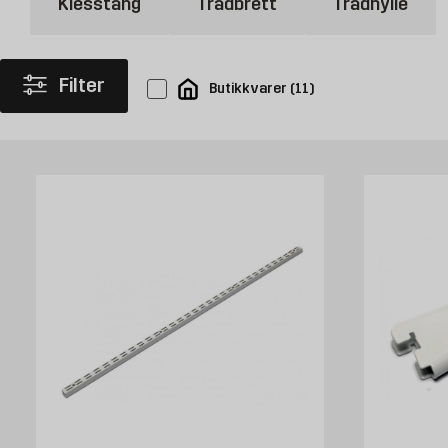
Klesstang
Trådbrett
Trådhylle
Filter
Butikkvarer
(
11
)