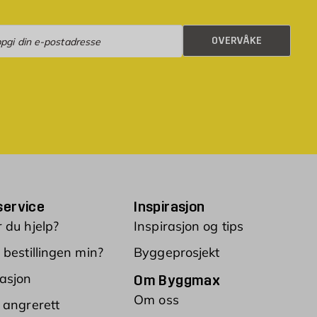
rvåke
OVERVÅKE
ervice
Inspirasjon
 du hjelp?
Inspirasjon og tips
 bestillingen min?
Byggeprosjekt
asjon
Om Byggmax
Om oss
 angrerett