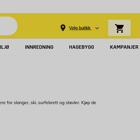
Varekurv
Velg butikk
ILJØ
INNREDNING
HAGEBYGG
KAMPANJER
re for slanger, ski, surfebrett og støvler. Kjøp de