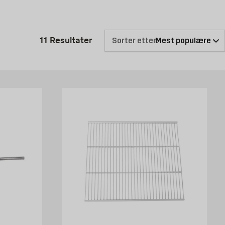
Produktlisten er oppdatert: 11 R
11
Resultater
Sorter etter: