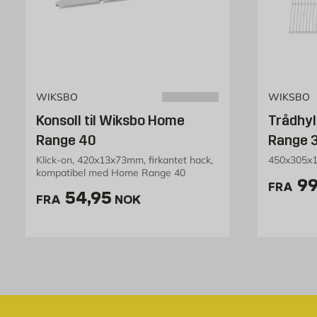
WIKSBO
WIKSBO
Konsoll til Wiksbo Home
Trådhy
Range 40
Range 
Klick-on, 420x13x73mm, firkantet hack,
450x305x
kompatibel med Home Range 40
Pr
99
FRA
Pris 54.95 NOK /stk
54,95
FRA
NOK