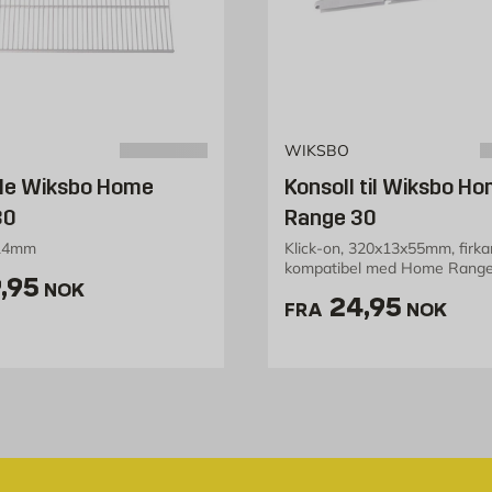
WIKSBO
lle Wiksbo Home
Konsoll til Wiksbo H
30
Range 30
14mm
Klick-on, 320x13x55mm, firka
kompatibel med Home Range
is 99.95 NOK /stk
,95
NOK
Pris 24.95 
24,95
FRA
NOK