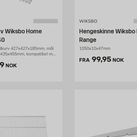
WIKSBO
rv Wiksbo Home
Hengeskinne Wiksbo
40
Range
ådkurv 427x427x185mm, mål
1050x10x47mm
435x455mm, kompatibel med
Pris 99.95 
99,95
ge 40
FRA
NOK
is 189 NOK /stk
9
NOK