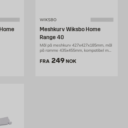
WIKSBO
 Home
Meshkurv Wiksbo Home
Range 40
Mål på meshkurv 427x427x185mm, mål
på ramme 435x455mm, kompatibel med
NOK /stk
Home Range 40
Pris 249 NOK /stk
249
FRA
NOK