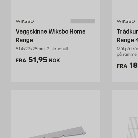
WIKSBO
WIKSBO
Veggskinne Wiksbo Home
Trådku
Range
Range 
514x27x25mm, 2 skruehull
Mål på tr
på ramme 
Pris 51.95 NOK /stk
51,95
Home Ran
FRA
NOK
Pr
18
FRA