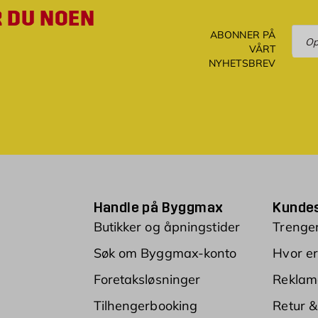
R DU NOEN
Ove
ABONNER PÅ
VÅRT
NYHETSBREV
Handle på Byggmax
Kundes
Butikker og åpningstider
Trenger
Søk om Byggmax-konto
Hvor er
Foretaksløsninger
Reklam
Tilhengerbooking
Retur &