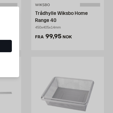
WIKSBO
kop til
Trådhylle Wiksbo Home
Range 40
450x405x14mm
NOK /stk
Pris 99.95 NOK /stk
99,95
FRA
NOK