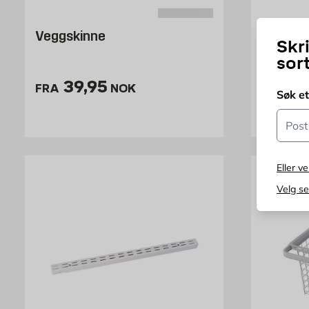
Veggskinne
Hyllekn
Skr
sor
170mm
Pris 39.95 NOK /stk
39,95
FRA
NOK
Søk e
Pr
24
FRA
Postn
Eller ve
Velg s