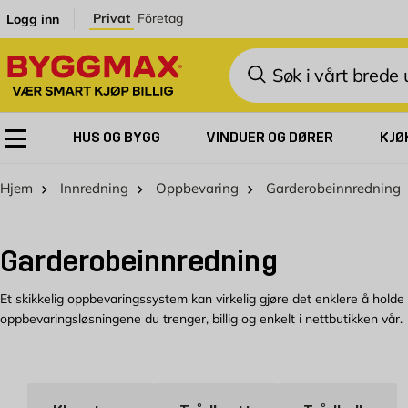
Skip to Content
Privat
Företag
Logg inn
Søk
HUS OG BYGG
VINDUER OG DØRER
KJØ
Hjem
Innredning
Oppbevaring
Garderobeinnredning
Garderobeinnredning
Et skikkelig oppbevaringssystem kan virkelig gjøre det enklere å holde or
oppbevaringsløsningene du trenger, billig og enkelt i nettbutikken vår.