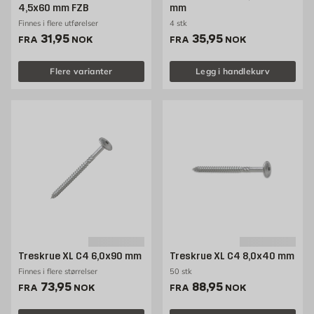
4,5x60 mm FZB
mm
Finnes i flere utførelser
4 stk
Pris 31.95 NOK /stk
Pris 35.95 NOK /stk
31,95
35,95
FRA
NOK
FRA
NOK
Flere varianter
Legg i handlekurv
Treskrue XL C4 6,0x90 mm
Treskrue XL C4 8,0x40 mm
Finnes i flere størrelser
50 stk
Pris 73.95 NOK /stk
Pris 88.95 NOK /stk
73,95
88,95
FRA
NOK
FRA
NOK