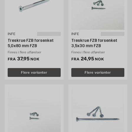
INFE
INFE
Treskrue FZB forsenket
Treskrue FZB forsenket
5,0x80 mm FZB
3,5x30 mm FZB
Finnes i flere utførelser
Finnes i flere utførelser
Pris 37.95 NOK /stk
Pris 24.95 NOK /stk
37,95
24,95
FRA
NOK
FRA
NOK
Flere varianter
Flere varianter