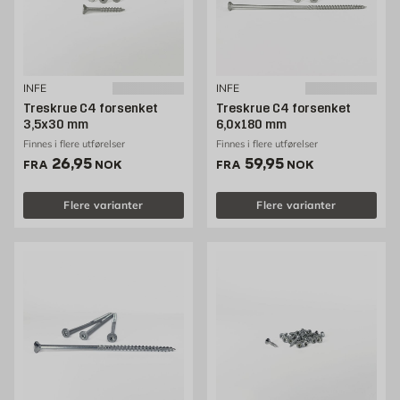
INFE
INFE
Treskrue C4 forsenket
Treskrue C4 forsenket
3,5x30 mm
6,0x180 mm
Finnes i flere utførelser
Finnes i flere utførelser
Pris 26.95 NOK /stk
Pris 59.95 NOK /stk
26,95
59,95
FRA
NOK
FRA
NOK
Flere varianter
Flere varianter