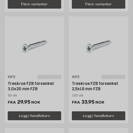
Flere varianter
Flere varianter
INFE
INFE
Treskrue FZB forsenket
Treskrue FZB forsenket
3,0x20 mm FZB
2,5x16 mm FZB
50 stk
100 stk
Pris 29.95 NOK /stk
Pris 33.95 NOK /stk
29,95
33,95
FRA
NOK
FRA
NOK
Legg i handlekurv
Legg i handlekurv