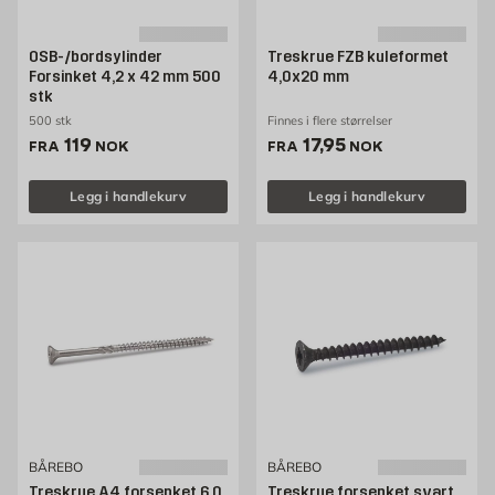
OSB-/bordsylinder
Treskrue FZB kuleformet
Forsinket 4,2 x 42 mm 500
4,0x20 mm
stk
500 stk
Finnes i flere størrelser
Pris 119 NOK /stk
Pris 17.95 NOK /stk
119
17,95
FRA
NOK
FRA
NOK
Legg i handlekurv
Legg i handlekurv
BÅREBO
BÅREBO
Treskrue A4 forsenket 6,0
Treskrue forsenket svart