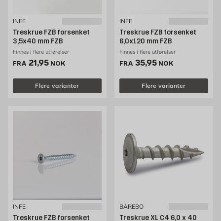
INFE
INFE
Treskrue FZB forsenket
Treskrue FZB forsenket
3,5x40 mm FZB
6,0x120 mm FZB
Finnes i flere utførelser
Finnes i flere utførelser
Pris 21.95 NOK /stk
Pris 35.95 NOK /stk
21,95
35,95
FRA
NOK
FRA
NOK
Flere varianter
Flere varianter
INFE
BÅREBO
Treskrue FZB forsenket
Treskrue XL C4 6,0 x 40