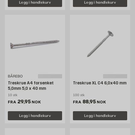
Legg i handlekurv
Legg i handlekurv
BÅREBO
Treskrue A4 forsenket
Treskrue XL C4 6,0x40 mm
5,0mm 5,0 x 40 mm
10 stk
100 stk
Pris 29.95 NOK /stk
Pris 88.95 NOK /stk
29,95
88,95
FRA
NOK
FRA
NOK
Legg i handlekurv
Legg i handlekurv