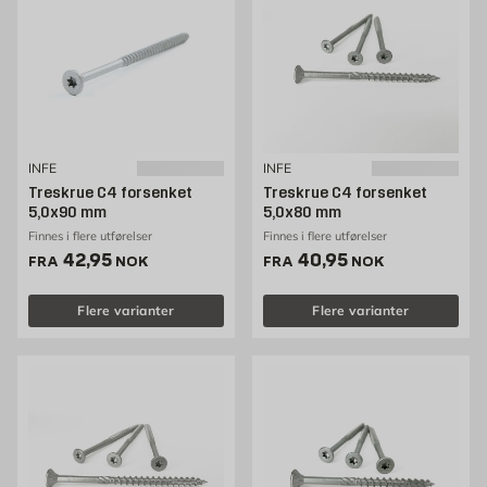
INFE
INFE
Treskrue C4 forsenket
Treskrue C4 forsenket
5,0x90 mm
5,0x80 mm
Finnes i flere utførelser
Finnes i flere utførelser
Pris 42.95 NOK /stk
Pris 40.95 NOK /stk
42,95
40,95
FRA
NOK
FRA
NOK
Flere varianter
Flere varianter