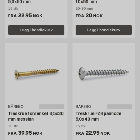
5,0x50 mm
10x50 mm
15 stk
50-90 mm
Pris 22.95 NOK /stk
Pris 20 NOK /stk
22,95
20
FRA
NOK
FRA
NOK
Legg i handlekurv
Legg i handlekurv
BÅREBO
BÅREBO
Treskrue forsenket 3,5x30
Treskrue FZB panhode
mm messing
5,0x40 mm
10 stk
15 stk
Pris 39.95 NOK /stk
Pris 22.95 NOK /stk
39,95
22,95
FRA
NOK
FRA
NOK