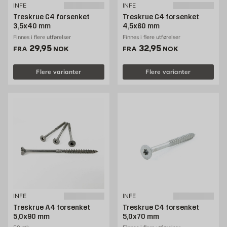
INFE
INFE
Treskrue C4 forsenket
Treskrue C4 forsenket
3,5x40 mm
4,5x60 mm
Finnes i flere utførelser
Finnes i flere utførelser
Pris 29.95 NOK /stk
Pris 32.95 NOK /stk
29,95
32,95
FRA
NOK
FRA
NOK
Flere varianter
Flere varianter
INFE
INFE
Treskrue A4 forsenket
Treskrue C4 forsenket
5,0x90 mm
5,0x70 mm