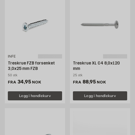
INFE
Treskrue FZB forsenket
Treskrue XL C4 8,0x120
3,0x25 mm FZB
mm
50 stk
25 stk
Pris 34.95 NOK /stk
Pris 88.95 NOK /stk
34,95
88,95
FRA
NOK
FRA
NOK
Legg i handlekurv
Legg i handlekurv