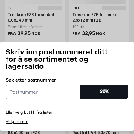
INFE
INFE
Treskrue FZB forsenket
Treskrue FZB forsenket
6,0x140 mm
2,5x12 mm FZB
Finnes i flere utførelser
100 stk
Pris 39.95 NOK /stk
Pris 32.95 NOK /stk
39,95
32,95
FRA
NOK
FRA
NOK
Flere varianter
Legg i handlekurv
Skriv inn postnummeret ditt
for å se sortimentet og
lagersaldo
Søk etter postnummer
Postnummer
SØK
Eller velg butikk fra listen
INFE
INFE
Velg senere
Treskrue FZB forsenket
Treskrue Forankret
6,0x100 mm FZB
Rustfritt A4 5,0x70 mm