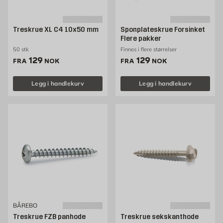
Treskrue XL C4 10x50 mm
Sponplateskrue Forsinket
Flere pakker
50 stk
Finnes i flere størrelser
Pris 129 NOK /stk
Pris 129 NOK /stk
129
129
FRA
NOK
FRA
NOK
Legg i handlekurv
Legg i handlekurv
BÅREBO
Treskrue FZB panhode
Treskrue sekskanthode