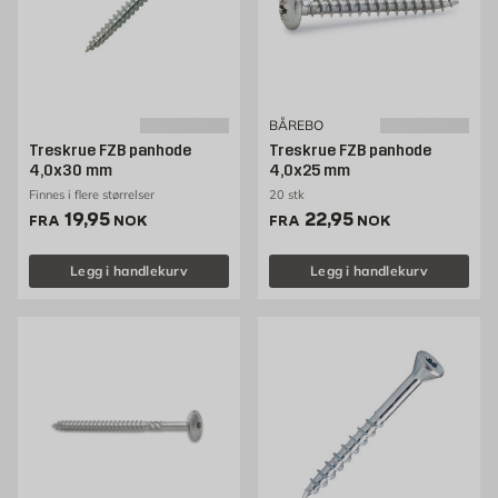
BÅREBO
Treskrue FZB panhode
Treskrue FZB panhode
4,0x30 mm
4,0x25 mm
Finnes i flere størrelser
20 stk
Pris 19.95 NOK /stk
Pris 22.95 NOK /stk
19,95
22,95
FRA
NOK
FRA
NOK
Legg i handlekurv
Legg i handlekurv