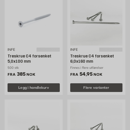
INFE
INFE
Treskrue C4 forsenket
Treskrue C4 forsenket
5,0x100 mm
6,0x160 mm
500 stk
Finnes i flere utførelser
Pris 385 NOK /stk
Pris 54.95 NOK /stk
385
54,95
FRA
NOK
FRA
NOK
Legg i handlekurv
Flere varianter