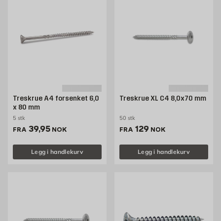
Treskrue A4 forsenket 6,0
Treskrue XL C4 8,0x70 mm
x 80 mm
5 stk
50 stk
Pris 39.95 NOK /stk
Pris 129 NOK /stk
39,95
129
FRA
NOK
FRA
NOK
Legg i handlekurv
Legg i handlekurv