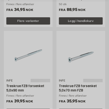
Finnes i flere utførelser
50 stk
Pris 34.95 NOK /stk
Pris 88.95 NOK /stk
34,95
88,95
FRA
NOK
FRA
NOK
Flere varianter
Legg i handlekurv
INFE
INFE
Treskrue FZB forsenket
Treskrue FZB forsenket
5,0x90 mm
5,0x70 mm FZB
Finnes i flere utførelser
Finnes i flere utførelser
Pris 39.95 NOK /stk
Pris 35.95 NOK /stk
39,95
35,95
FRA
NOK
FRA
NOK