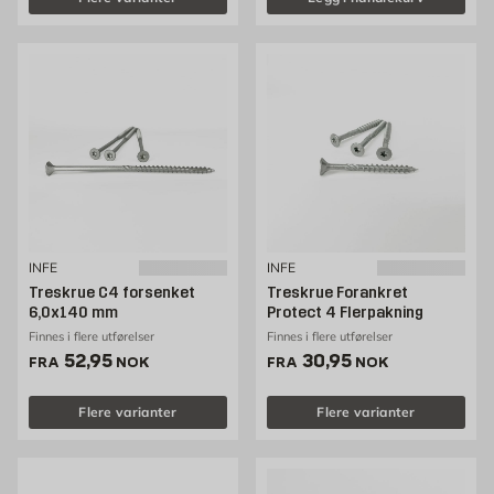
INFE
INFE
Treskrue C4 forsenket
Treskrue Forankret
6,0x140 mm
Protect 4 Flerpakning
Finnes i flere utførelser
Finnes i flere utførelser
Pris 52.95 NOK /stk
Pris 30.95 NOK /stk
52,95
30,95
FRA
NOK
FRA
NOK
Flere varianter
Flere varianter