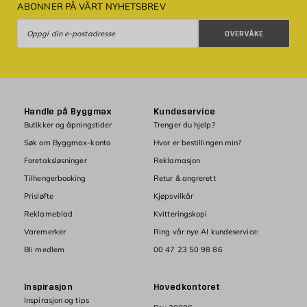
ABONNER PÅ VÅRT NYHETSBREV
Overvåke
OVERVÅKE
Handle på Byggmax
Kundeservice
Butikker og åpningstider
Trenger du hjelp?
Søk om Byggmax-konto
Hvor er bestillingen min?
Foretaksløsninger
Reklamasjon
Tilhengerbooking
Retur & angrerett
Prisløfte
Kjøpsvilkår
Reklameblad
Kvitteringskopi
Varemerker
Ring vår nye AI kundeservice:
Bli medlem
00 47 23 50 98 86
Inspirasjon
Hovedkontoret
Inspirasjon og tips