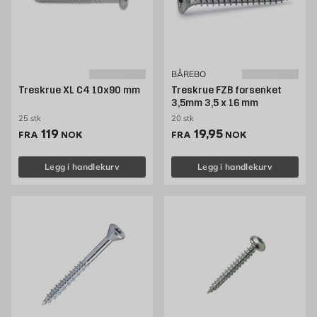
BÅREBO
Treskrue XL C4 10x90 mm
Treskrue FZB forsenket
3,5mm 3,5 x 16 mm
25 stk
20 stk
Pris 119 NOK /stk
Pris 19.95 NOK /stk
119
19,95
FRA
NOK
FRA
NOK
Legg i handlekurv
Legg i handlekurv