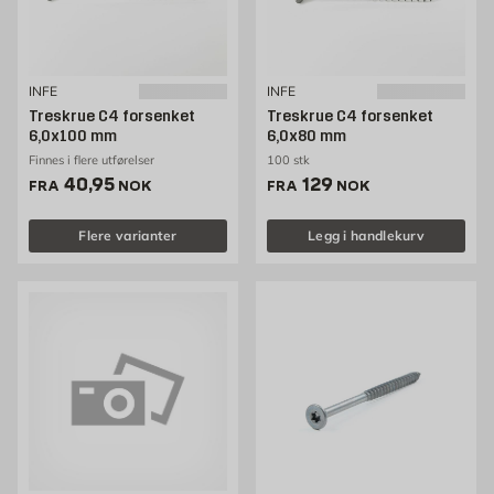
INFE
INFE
Treskrue C4 forsenket
Treskrue C4 forsenket
6,0x100 mm
6,0x80 mm
Finnes i flere utførelser
100 stk
Pris 40.95 NOK /stk
Pris 129 NOK /stk
40,95
129
FRA
NOK
FRA
NOK
Flere varianter
Legg i handlekurv