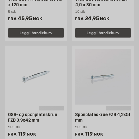
x 120 mm
4,0 x 30 mm
5 stk
10 stk
Pris 45.95 NOK /stk
Pris 24.95 NOK /stk
45,95
24,95
FRA
NOK
FRA
NOK
Legg i handlekurv
Legg i handlekurv
OSB- og sponplateskrue
Sponplateskrue FZB 4,2x51
FZB 3,9x42 mm
mm
500 stk
500 stk
Pris 119 NOK /stk
Pris 119 NOK /stk
119
119
FRA
NOK
FRA
NOK