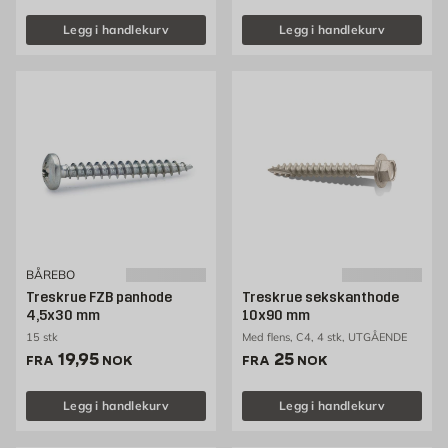
Legg i handlekurv
Legg i handlekurv
BÅREBO
Treskrue FZB panhode
Treskrue sekskanthode
4,5x30 mm
10x90 mm
15 stk
Med flens, C4, 4 stk, UTGÅENDE
Pris 19.95 NOK /stk
Pris 25 NOK /stk
19,95
25
FRA
NOK
FRA
NOK
Legg i handlekurv
Legg i handlekurv