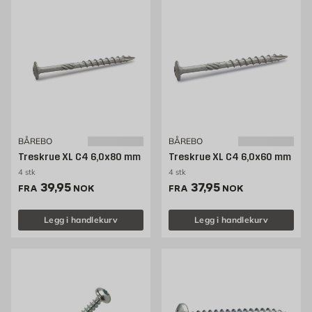
BÅREBO
BÅREBO
Treskrue XL C4 6,0x80 mm
Treskrue XL C4 6,0x60 mm
4 stk
4 stk
Pris 39.95 NOK /stk
Pris 37.95 NOK /stk
39,95
37,95
FRA
NOK
FRA
NOK
Legg i handlekurv
Legg i handlekurv