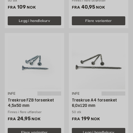
50 stk
Finnes i flere utførelser
Pris 109 NOK /stk
Pris 40.95 NOK /stk
109
40,95
FRA
NOK
FRA
NOK
Legg i handlekurv
Flere varianter
INFE
INFE
Treskrue FZB forsenket
Treskrue A4 forsenket
4,5x50 mm
6,0x120 mm
Finnes i flere utførelser
50 stk
Pris 24.95 NOK /stk
Pris 199 NOK /stk
24,95
199
FRA
NOK
FRA
NOK
Flere varianter
Legg i handlekurv