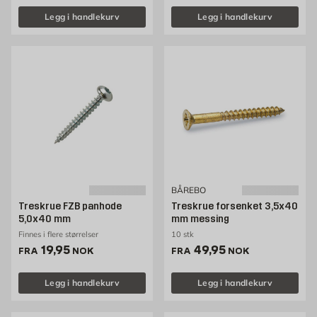
Legg i handlekurv
Legg i handlekurv
BÅREBO
Treskrue FZB panhode
Treskrue forsenket 3,5x40
5,0x40 mm
mm messing
Finnes i flere størrelser
10 stk
Pris 19.95 NOK /stk
Pris 49.95 NOK /stk
19,95
49,95
FRA
NOK
FRA
NOK
Legg i handlekurv
Legg i handlekurv