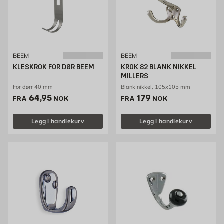
BEEM
BEEM
KLESKROK FOR DØR BEEM
KROK 82 BLANK NIKKEL
MILLERS
For dørr 40 mm
Blank nikkel, 105x105 mm
Pris 64.95 NOK /stk
Pris 179 NOK /stk
64,95
179
FRA
NOK
FRA
NOK
Legg i handlekurv
Legg i handlekurv