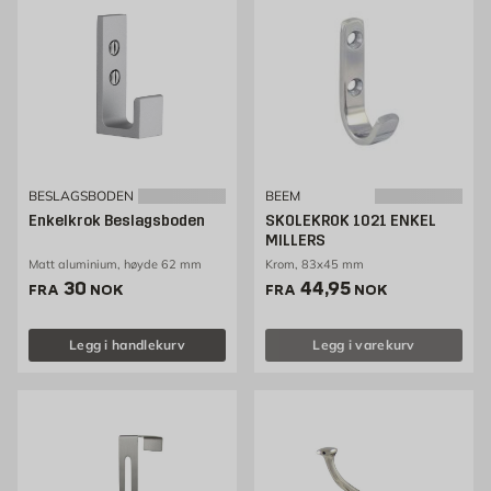
BESLAGSBODEN
BEEM
Enkelkrok Beslagsboden
SKOLEKROK 1021 ENKEL
MILLERS
Matt aluminium, høyde 62 mm
Krom, 83x45 mm
Pris 30 NOK /stk
Pris 44.95 NOK /stk
30
44,95
FRA
NOK
FRA
NOK
Legg i handlekurv
Legg i varekurv