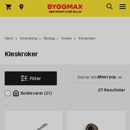
Skip to Content
Søk
Varekurv
Hjem
Innredning
Beslag
Kroker
Kleskroker
Kleskroker
Sorter etter:
Filter
Pr
27
Resultater
Butikkvarer
(
27
)