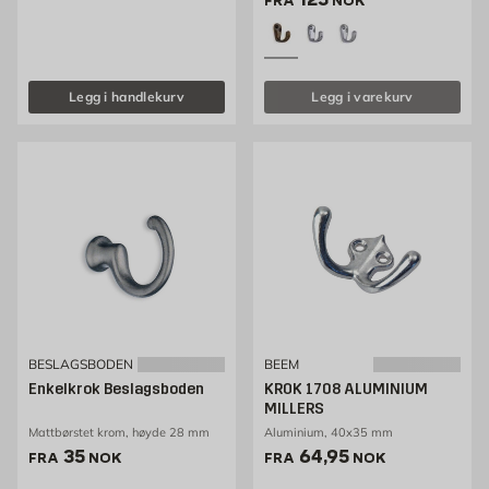
FRA
NOK
Legg i handlekurv
Legg i varekurv
BESLAGSBODEN
BEEM
Enkelkrok Beslagsboden
KROK 1708 ALUMINIUM
MILLERS
Mattbørstet krom, høyde 28 mm
Aluminium, 40x35 mm
Pris 35 NOK /stk
Pris 64.95 NOK /stk
35
64,95
FRA
NOK
FRA
NOK