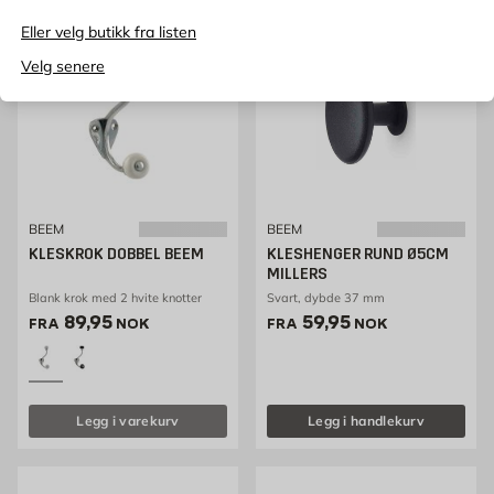
Eller velg butikk fra listen
Velg senere
BEEM
BEEM
KLESKROK DOBBEL BEEM
KLESHENGER RUND Ø5CM
MILLERS
Blank krok med 2 hvite knotter
Svart, dybde 37 mm
Pris 74.95 NOK /stk
Pris 59.95 NOK /stk
89,95
59,95
FRA
NOK
FRA
NOK
Legg i varekurv
Legg i handlekurv