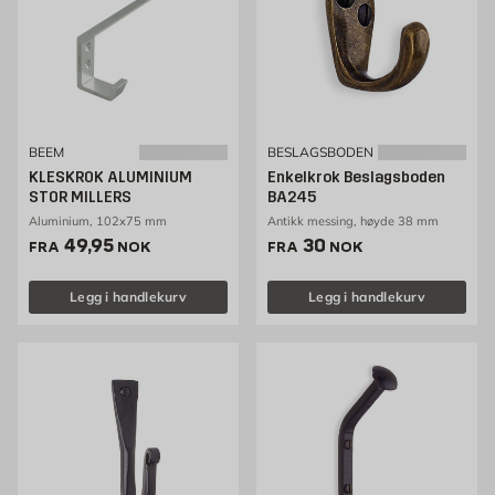
BEEM
BESLAGSBODEN
KLESKROK ALUMINIUM
Enkelkrok Beslagsboden
STOR MILLERS
BA245
Aluminium, 102x75 mm
Antikk messing, høyde 38 mm
Pris 49.95 NOK /stk
Pris 30 NOK /stk
49,95
30
FRA
NOK
FRA
NOK
Legg i handlekurv
Legg i handlekurv