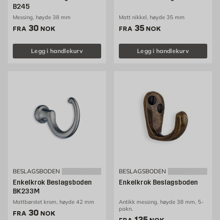
B245
Messing, høyde 38 mm
Matt nikkel, høyde 35 mm
Pris 30 NOK /stk
Pris 35 NOK /stk
30
35
FRA
NOK
FRA
NOK
Legg i handlekurv
Legg i handlekurv
BESLAGSBODEN
BESLAGSBODEN
Enkelkrok Beslagsboden
Enkelkrok Beslagsboden
BK233M
Mattbørstet krom, høyde 42 mm
Antikk messing, høyde 38 mm, 5-
pakn.
Pris 30 NOK /stk
30
FRA
NOK
Pris 100 NOK /stk
125