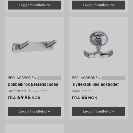
Legg i handlekurv
Legg i handlekurv
BESLAGSBODEN
BESLAGSBODEN
Dobbelkrok Beslagsboden
Hyllekrok Beslagsboden
Rustfritt stål, 130x20 mm,
Krom, dobbel
Pris 69.95 NOK /stk
Pris 55 NOK /stk
69,95
55
FRA
NOK
FRA
NOK
Legg i handlekurv
Legg i handlekurv