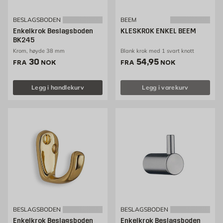
BESLAGSBODEN
BEEM
Enkelkrok Beslagsboden
KLESKROK ENKEL BEEM
BK245
Krom, høyde 38 mm
Blank krok med 1 svart knott
Pris 30 NOK /stk
Pris 54.95 NOK /stk
30
54,95
FRA
NOK
FRA
NOK
Legg i handlekurv
Legg i varekurv
BESLAGSBODEN
BESLAGSBODEN
Enkelkrok Beslagsboden
Enkelkrok Beslagsboden