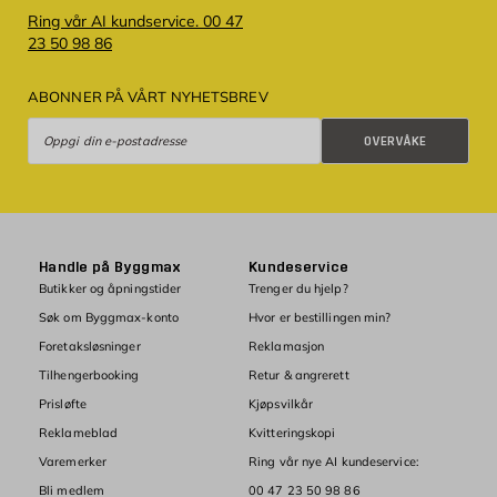
Ring vår AI kundservice. 00 47
23 50 98 86
ABONNER PÅ VÅRT NYHETSBREV
Overvåke
OVERVÅKE
Handle på Byggmax
Kundeservice
Butikker og åpningstider
Trenger du hjelp?
Søk om Byggmax-konto
Hvor er bestillingen min?
Foretaksløsninger
Reklamasjon
Tilhengerbooking
Retur & angrerett
Prisløfte
Kjøpsvilkår
Reklameblad
Kvitteringskopi
Varemerker
Ring vår nye AI kundeservice:
Bli medlem
00 47 23 50 98 86