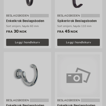
BESLAGSBODEN
BESLAGSBODEN
Enkelkrok Beslagsboden
Spikerkrok Beslagsboden
Sort smijern, høyde 60 mm
Sort smijern, høyde 110 mm
Pris 30 NOK /stk
Pris 45 NOK /stk
30
45
FRA
NOK
FRA
NOK
Legg i handlekurv
Legg i handlekurv
BESLAGSBODEN
BESLAGSBODEN
Enkelkrok Beslagsboden
Enkelkrok Beslagsboden