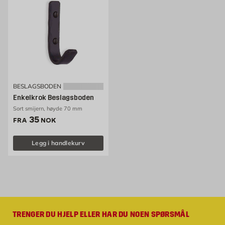
BESLAGSBODEN
Enkelkrok Beslagsboden
Sort smijern, høyde 70 mm
Pris 35 NOK /stk
35
FRA
NOK
Legg i handlekurv
TRENGER DU HJELP ELLER HAR DU NOEN SPØRSMÅL