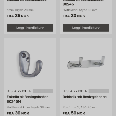
BX245
Krom, høyde 28 mm
Hvitlakkert, høyde 38 mm
Pris 35 NOK /stk
Pris 30 NOK /stk
35
30
FRA
NOK
FRA
NOK
Legg i handlekurv
Legg i handlekurv
BESLAGSBODEN
BESLAGSBODEN
Enkelkrok Beslagsboden
Dobbelkrok Beslagsboden
BK245M
Mattbørstet krom, høyde 38 mm
Rustfritt stål, 130x20 mm
Pris 30 NOK /stk
Pris 50 NOK /stk
30
50
FRA
NOK
FRA
NOK