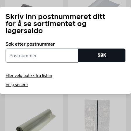
Skriv inn postnummeret ditt
for å se sortimentet og
lagersaldo
Søk etter postnummer
Tildekningsmatte malerfilt
Glassfilt ugrunnet
Postnummer
1 x 25 m
SØK
Fleece, grå
1x25m, 40g
Pris 219 NOK /stk
Pris 249 NOK /stk
219
249
FRA
NOK
FRA
NOK
Eller velg butikk fra listen
Legg i handlekurv
Legg i handlekurv
Velg senere