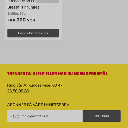
PREISS-DAIMLER
Glassfilt grunnet
1x25m, 80g
Pris 300 NOK /stk
300
FRA
NOK
Legg i handlekurv
TRENGER DU HJELP ELLER HAR DU NOEN SPØRSMÅL
Ring vår AI kundservice. 00 47
23 50 98 86
ABONNER PÅ VÅRT NYHETSBREV
Overvåke
OVERVÅKE