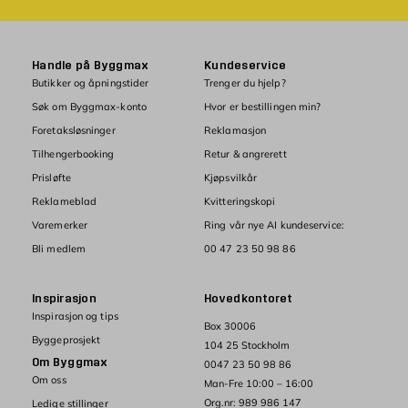
Handle på Byggmax
Kundeservice
Butikker og åpningstider
Trenger du hjelp?
Søk om Byggmax-konto
Hvor er bestillingen min?
Foretaksløsninger
Reklamasjon
Tilhengerbooking
Retur & angrerett
Prisløfte
Kjøpsvilkår
Reklameblad
Kvitteringskopi
Varemerker
Ring vår nye AI kundeservice:
Bli medlem
00 47 23 50 98 86
Inspirasjon
Hovedkontoret
Inspirasjon og tips
Box 30006
Byggeprosjekt
104 25 Stockholm
Om Byggmax
0047 23 50 98 86
Om oss
Man-Fre 10:00 – 16:00
Org.nr: 989 986 147
Ledige stillinger