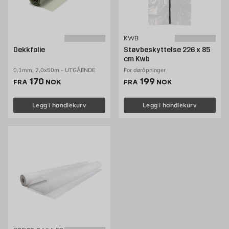
KWB
Dekkfolie
Støvbeskyttelse 226 x 85
cm Kwb
0,1mm, 2,0x50m - UTGÅENDE
For døråpninger
Pris 170 NOK /stk
Pris 199 NOK /stk
170
199
FRA
NOK
FRA
NOK
Legg i handlekurv
Legg i handlekurv