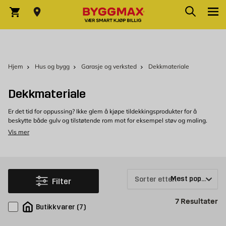
Skip to Content
Søk
Varekurv
Hjem
Hus og bygg
Garasje og verksted
Dekkmateriale
Dekkmateriale
Er det tid for oppussing? Ikke glem å kjøpe tildekkingsprodukter for å
beskytte både gulv og tilstøtende rom mot for eksempel støv og maling.
Hos Byggmax finner du dekkmateriale og gulvdekking til gode priser, og i
Vis mer
sortimentet finnes alt fra dekkplast, støvbeskyttelse og dekkfolie. Alt er
effektivt for å beskytte gulv og møbler under oppussing.
Kjøp dekkmateriale hos Byggmax
Velkommen til å se vårt utvalg av dekkmateriale, som du enkelt kan kjøpe
Sorter etter:
Filter
hos Byggmax. Besøk din nærmeste Byggmax-butikk eller se her på nett for
å finne ut hvilke produkter for gulvdekking vi kan tilby.
Pr
7
Resultater
Butikkvarer
(
7
)