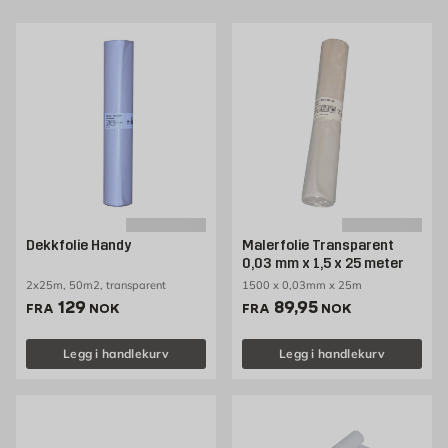
Dekkfolie Handy
Malerfolie Transparent
0,03 mm x 1,5 x 25 meter
2x25m, 50m2, transparent
1500 x 0,03mm x 25m
Pris 129 NOK /stk
Pris 89.95 NOK /stk
129
89,95
FRA
NOK
FRA
NOK
Legg i handlekurv
Legg i handlekurv