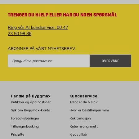
TRENGER DU HJELP ELLER HAR DU NOEN SPØRSMÅL
Ring vår AI kundservice. 00 47
23 50 98 86
ABONNER PÅ VÅRT NYHETSBREV
Overvåke
OVERVÅKE
Handle på Byggmax
Kundeservice
Butikker og åpningstider
Trenger du hjelp?
Søk om Byggmax-konto
Hvor er bestillingen min?
Foretaksløsninger
Reklamasjon
Tilhengerbooking
Retur & angrerett
Prisløfte
Kjøpsvilkår