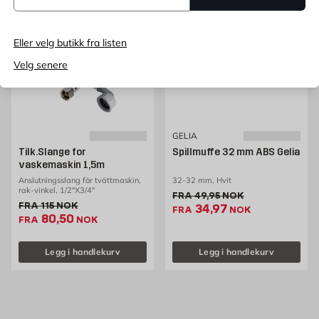
30%
30%
Eller velg butikk fra listen
Velg senere
GELIA
Tilk.Slange for
Spillmuffe 32 mm ABS Gelia
vaskemaskin 1,5m
Anslutningsslang för tvättmaskin,
32-32 mm, Hvit
rak-vinkel, 1/2"X3/4"
Gammel pris 49.95 NOK /s
FRA
49,95
NOK
Gammel pris 115 NOK /stk
FRA
115
NOK
Ekstrapris 34.97 NOK
34,97
FRA
NOK
Ekstrapris 80.5 NOK /stk
80,50
FRA
NOK
Legg i handlekurv
Legg i handlekurv