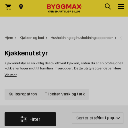
Skip to Content
Søk
Varekurv
Hjem
Kjøkken og bad
Husholdning og husholdningsapparater
Kjøkk
Kjøkkenutstyr
Kjøkkenutstyr er en viktig del av ethvert kjøkken, enten du er en profesjonell
kokk eller lager mat til familien i hverdagen. Dette utstyret gjør det enklere
og mer praktisk å lage mat, bake og servere. Her er noe av det beste
Vis mer
kjøkkenutstyret du kan investere i for å gjøre matlagingen enklere og
morsommere.
<
Kullsyrepatron
Tilbehør vask og tørk
Kjøp kjøkkenutstyr hos Byggmax
Velkommen til å se vårt utvalg av kjøkkenutstyr, som du enkelt kan kjøpe
hos Byggmax. Kom innom din nærmeste Byggmax-butikk eller se her på
nett for å finne ut hvilket kjøkkenutstyr vi kan tilby.
Sorter etter:
Filter