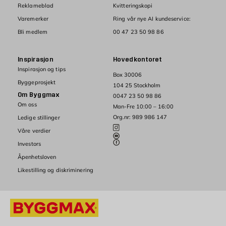
Reklameblad
Kvitteringskopi
Varemerker
Ring vår nye AI kundeservice:
Bli medlem
00 47 23 50 98 86
Inspirasjon
Hovedkontoret
Inspirasjon og tips
Box 30006
Byggeprosjekt
104 25 Stockholm
Om Byggmax
0047 23 50 98 86
Om oss
Man-Fre 10:00 – 16:00
Org.nr: 989 986 147
Ledige stillinger
Våre verdier
Investors
Åpenhetsloven
Likestilling og diskriminering