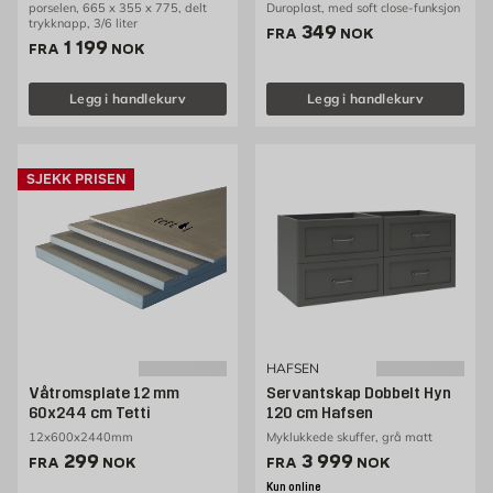
porselen, 665 x 355 x 775, delt
Duroplast, med soft close-funksjon
trykknapp, 3/6 liter
Pris 349 NOK /stk
349
FRA
NOK
Pris 1199 NOK /stk
1 199
FRA
NOK
Legg i handlekurv
Legg i handlekurv
SJEKK PRISEN
HAFSEN
Våtromsplate 12 mm
Servantskap Dobbelt Hyn
60x244 cm Tetti
120 cm Hafsen
12x600x2440mm
Myklukkede skuffer, grå matt
Pris 299 NOK /stk
Pris 3999 NOK /stk
299
3 999
FRA
NOK
FRA
NOK
Kun online