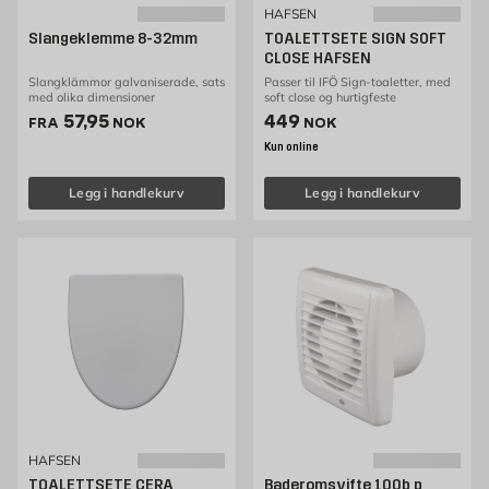
HAFSEN
Slangeklemme 8-32mm
TOALETTSETE SIGN SOFT
CLOSE HAFSEN
Slangklämmor galvaniserade, sats
Passer til IFÖ Sign-toaletter, med
med olika dimensioner
soft close og hurtigfeste
Pris 57.95 NOK /stk
Pris 449 NOK /stk
57,95
449
FRA
NOK
NOK
Kun online
Legg i handlekurv
Legg i handlekurv
HAFSEN
TOALETTSETE CERA
Baderomsvifte 100b p