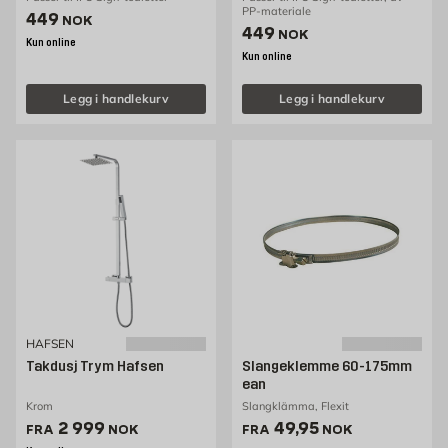
PP-materiale
Pris 449 NOK /stk
449
NOK
Pris 449 NOK /stk
449
NOK
Kun online
Kun online
Legg i handlekurv
Legg i handlekurv
HAFSEN
Takdusj Trym Hafsen
Slangeklemme 60-175mm
ean
Krom
Slangklämma, Flexit
Pris 2999 NOK /stk
Pris 49.95 NOK /stk
2 999
49,95
FRA
NOK
FRA
NOK