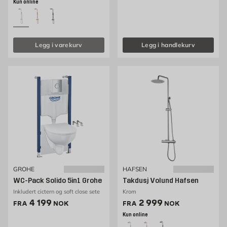
Kun online
Legg i varekurv
Legg i handlekurv
GROHE
HAFSEN
WC-Pack Solido 5in1 Grohe
Takdusj Volund Hafsen
Inkludert cictern og soft close sete
Krom
Pris 4199 NOK /stk
Pris 2999 NOK /stk
4 199
2 999
FRA
NOK
FRA
NOK
Kun online