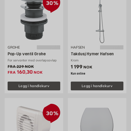
30%
GROHE
HAFSEN
Pop-Up ventil Grohe
Takdusj Hymer Hafsen
For servanter med overløpsavløp
Krom
Pris 1199 NOK /stk
1 199
Gammel pris 229 NOK /stk
FRA
229
NOK
NOK
Ekstrapris 160.3 NOK /stk
160,30
FRA
NOK
Kun online
Legg i handlekurv
Legg i handlekurv
30%