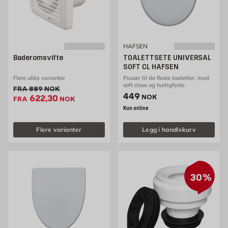
HAFSEN
Baderomsvifte
TOALETTSETE UNIVERSAL
SOFT CL HAFSEN
Flere ulike varianter
Passer til de fleste toaletter, med
soft close og hurtigfeste
Gammel pris 889 NOK /stk
FRA
889
NOK
Pris 449 NOK /stk
449
Ekstrapris 622.3 NOK /stk
622,30
NOK
FRA
NOK
Kun online
Flere varianter
Legg i handlekurv
30%