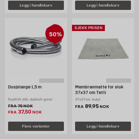
Legg i handlekurv
Legg i handlekurv
SJEKK PRISEN
50%
Dusjslange 1,5 m
Membranmatte for sluk
37x37 cm Tetti
Rustfritt stål, dobbelt spiral
37x37cm, butyl
Pris 89.95 NOK /stk
89,95
Gammel pris 75 NOK /stk
FRA
75
NOK
FRA
NOK
Ekstrapris 37.5 NOK /stk
37,50
FRA
NOK
Flere varianter
Legg i handlekurv