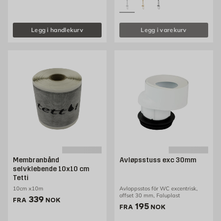
Legg i handlekurv
Legg i varekurv
Membranbånd
Avløpsstuss exc 30mm
selvklebende 10x10 cm
Tetti
10cm x10m
Avloppsstos för WC excentrisk,
offset 30 mm, Faluplast
Pris 339 NOK /stk
339
FRA
NOK
Pris 195 NOK /stk
195
FRA
NOK