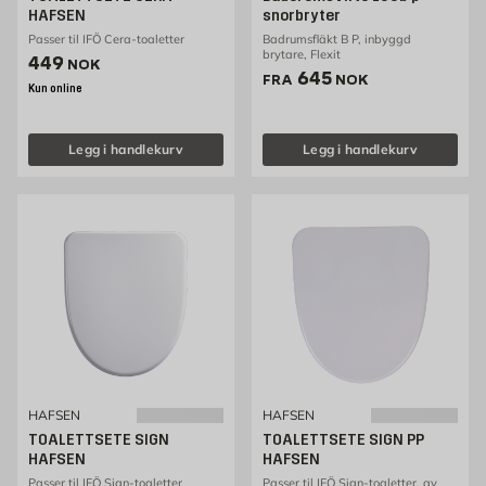
HAFSEN
snorbryter
Passer til IFÖ Cera-toaletter
Badrumsfläkt B P, inbyggd
brytare, Flexit
Pris 449 NOK /stk
449
NOK
Pris 645 NOK /stk
645
FRA
NOK
Kun online
Legg i handlekurv
Legg i handlekurv
HAFSEN
HAFSEN
TOALETTSETE SIGN
TOALETTSETE SIGN PP
HAFSEN
HAFSEN
Passer til IFÖ Sign-toaletter
Passer til IFÖ Sign-toaletter, av