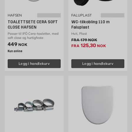
HAFSEN
FALUPLAST
TOALETTSETE CERA SOFT
WC-tilkobling 110 m
CLOSE HAFSEN
Faluplast
Passer til IFÖ Cera-toaletter, med
Hvit, Plast
soft close og hurtigfeste
Gammel pris 179 NOK /stk
FRA
179
NOK
Pris 449 NOK /stk
449
Ekstrapris 125.3 NOK
NOK
125,30
FRA
NOK
Kun online
Legg i handlekurv
Legg i handlekurv