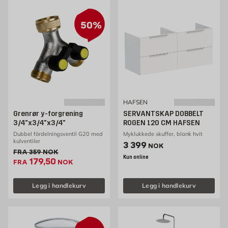
50%
HAFSEN
Grenrør y-forgrening
SERVANTSKAP DOBBELT
3/4"x3/4"x3/4"
ROGEN 120 CM HAFSEN
Dubbel fördelningsventil G20 med
Myklukkede skuffer, blank hvit
kulventiler
Pris 3399 NOK /stk
3 399
NOK
Gammel pris 359 NOK /stk
FRA
359
NOK
Kun online
Ekstrapris 179.5 NOK /stk
179,50
FRA
NOK
Legg i handlekurv
Legg i handlekurv