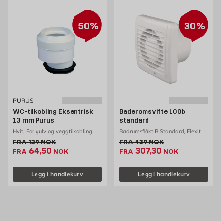
50%
30%
PURUS
WC-tilkobling Eksentrisk
Baderomsvifte 100b
13 mm Purus
standard
Hvit, For gulv og veggtilkobling
Badrumsfläkt B Standard, Flexit
Gammel pris 129 NOK /stk
Gammel pris 439 NOK /st
FRA
129
NOK
FRA
439
NOK
Ekstrapris 64.5 NOK /stk
Ekstrapris 307.3 NOK
64,50
307,30
FRA
NOK
FRA
NOK
Legg i handlekurv
Legg i handlekurv