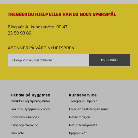
TRENGER DU HJELP ELLER HAR DU NOEN SPØRSMÅL
Ring vår AI kundservice. 00 47
23 50 98 86
ABONNER PÅ VÅRT NYHETSBREV
Overvåke
OVERVÅKE
Handle på Byggmax
Kundeservice
Butikker og åpningstider
Trenger du hjelp?
Søk om Byggmax-konto
Hvor er bestillingen min?
Foretaksløsninger
Reklamasjon
Tilhengerbooking
Retur & angrerett
Prisløfte
Kjøpsvilkår