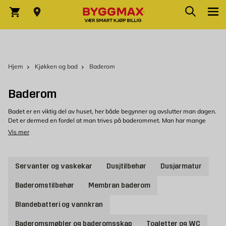
Skip to Content
Søk
Varekurv
Hjem
Kjøkken og bad
Baderom
Baderom
Badet er en viktig del av huset, her både begynner og avslutter man dagen.
Det er dermed en fordel at man trives på baderommet. Man har mange
muligheter når det kommer til oppussing, og hos oss skal det finnes noe for
Vis mer
enhver smak.
Baderommet ditt og akkurat slik du ønsker det
Servanter og vaskekar
Dusjtilbehør
Dusjarmatur
Byggmax tilbyr en rekke ulike produkter innen kategorien baderom. Både
gulv- og baderomsfliser, dusj, blandere og wc samt mye mer. Gulvvarme er
Baderomstilbehør
Membran baderom
for mange en selvfølge å ha på badet. Å gå rundt på et behagelig og
oppvarmet gulv er deilig. Hos oss finner du det som trengs for å få varme i
Blandebatteri og vannkran
gulvet; ulike typer gulvvarmeplater og varmegulv. Baderomsmøbler,
baderomsinnredning og smart oppbevaring for badet har vi også et stort
utvalg av. For eksempel skap til både vask og oppbevaring på badet, i ulike
Baderomsmøbler og baderomsskap
Toaletter og WC