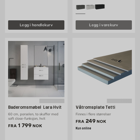
Legg i handlekurv
Legg i varekurv
Baderomsmøbel Lara Hvit
Våtromsplate Tetti
60 cm, porselen, to skuffer med
Finnes i flere størrelser
soft close-funksjon, hvit
Pris 249 NOK /stk
249
FRA
NOK
Pris 1799 NOK /stk
1 799
FRA
NOK
Kun online