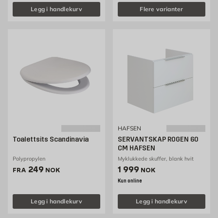
Legg i handlekurv
Flere varianter
HAFSEN
Toalettsits Scandinavia
SERVANTSKAP ROGEN 60
CM HAFSEN
Polypropylen
Myklukkede skuffer, blank hvit
Pris 249 NOK /stk
Pris 1999 NOK /stk
249
1 999
FRA
NOK
NOK
Kun online
Legg i handlekurv
Legg i handlekurv