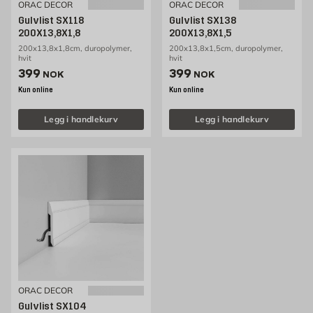
ORAC DECOR
ORAC DECOR
Gulvlist SX118
Gulvlist SX138
200X13,8X1,8
200X13,8X1,5
200x13,8x1,8cm, duropolymer,
200x13,8x1,5cm, duropolymer,
hvit
hvit
Pris 399 NOK /stk
Pris 399 NOK /stk
399
399
NOK
NOK
Kun online
Kun online
Legg i handlekurv
Legg i handlekurv
ORAC DECOR
Gulvlist SX104