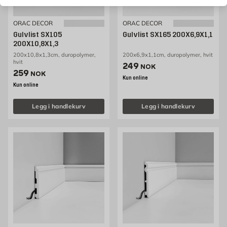
ORAC DECOR
ORAC DECOR
Gulvlist SX105
Gulvlist SX165 200X6,9X1,1
200X10,8X1,3
200x10,8x1,3cm, duropolymer,
200x6,9x1,1cm, duropolymer, hvit
hvit
Pris 249 NOK /stk
249
NOK
Pris 259 NOK /stk
259
NOK
Kun online
Kun online
Legg i handlekurv
Legg i handlekurv