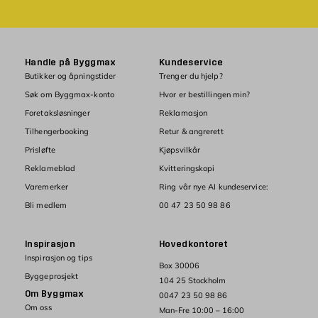
Handle på Byggmax
Kundeservice
Butikker og åpningstider
Trenger du hjelp?
Søk om Byggmax-konto
Hvor er bestillingen min?
Foretaksløsninger
Reklamasjon
Tilhengerbooking
Retur & angrerett
Prisløfte
Kjøpsvilkår
Reklameblad
Kvitteringskopi
Varemerker
Ring vår nye AI kundeservice:
Bli medlem
00 47 23 50 98 86
Inspirasjon
Hovedkontoret
Inspirasjon og tips
Box 30006
Byggeprosjekt
104 25 Stockholm
Om Byggmax
0047 23 50 98 86
Om oss
Man-Fre 10:00 – 16:00