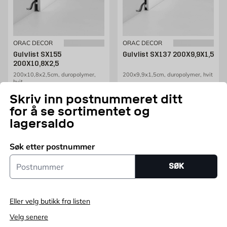
ORAC DECOR
ORAC DECOR
Gulvlist SX155
Gulvlist SX137 200X9,9X1,5
200X10,8X2,5
200x10,8x2,5cm, duropolymer,
200x9,9x1,5cm, duropolymer, hvit
hvit
Pris 259 NOK /stk
259
NOK
Pris 329 NOK /stk
329
NOK
Skriv inn postnummeret ditt
Kun online
Kun online
for å se sortimentet og
lagersaldo
Legg i handlekurv
Legg i handlekurv
Søk etter postnummer
Postnummer
SØK
Eller velg butikk fra listen
Velg senere