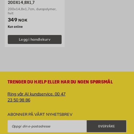
200X14,8X1,7
200x14,8x1,7cm, duropolymer,
hvit
Pris 349 NOK /stk
349
NOK
Kun online
Legg i handlekurv
TRENGER DU HJELP ELLER HAR DU NOEN SPØRSMÅL
Ring vår AI kundservice. 00 47
23 50 98 86
ABONNER PÅ VÅRT NYHETSBREV
Overvåke
OVERVÅKE