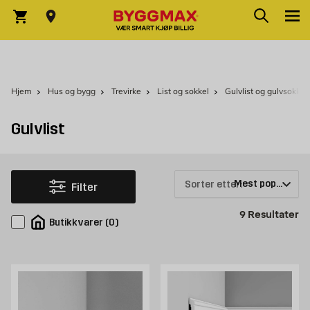
Skip to Content
Søk
Varekurv
Hjem
Hus og bygg
Trevirke
List og sokkel
Gulvlist og gulvsokkel
Gulvlist
Sorter etter:
Filter
Pr
9
Resultater
Butikkvarer
(
0
)