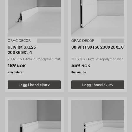
ORAC DECOR
ORAC DECOR
Gulvlist SX125
Gulvlist SX156 200X20X1,6
200X6,9X1,4
200x6,9x1,4cm, duropolymer, hvit
200x20x1,6cm, duropolymer, hvit
Pris 189 NOK /stk
Pris 559 NOK /stk
189
559
NOK
NOK
Kun online
Kun online
Legg i handlekurv
Legg i handlekurv