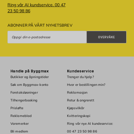
Ring vår AI kundservice. 00 47
23 50 98 86
ABONNER PÅ VÅRT NYHETSBREV
Overvåke
OVERVÅKE
Handle på Byggmax
Kundeservice
Butikker og åpningstider
Trenger du hjelp?
Søk om Byggmax-konto
Hvor er bestillingen min?
Foretaksløsninger
Reklamasjon
Tilhengerbooking
Retur & angrerett
Prisløfte
Kjøpsvilkår
Reklameblad
Kvitteringskopi
Varemerker
Ring vår nye AI kundeservice:
Bli medlem
00 47 23 50 98 86