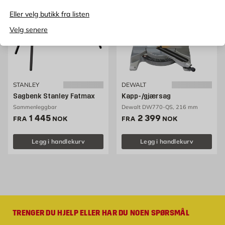
Eller velg butikk fra listen
Velg senere
STANLEY
DEWALT
Sagbenk Stanley Fatmax
Kapp-/gjærsag
Sammenleggbar
Dewalt DW770-QS, 216 mm
Pris 1445 NOK /stk
Pris 2399 NOK /stk
1 445
2 399
FRA
NOK
FRA
NOK
Legg i handlekurv
Legg i handlekurv
TRENGER DU HJELP ELLER HAR DU NOEN SPØRSMÅL