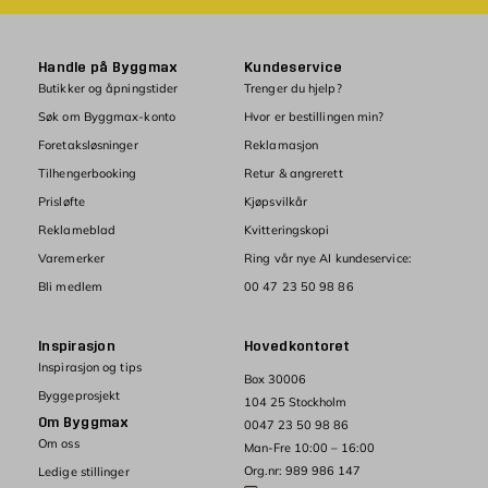
Handle på Byggmax
Kundeservice
Butikker og åpningstider
Trenger du hjelp?
Søk om Byggmax-konto
Hvor er bestillingen min?
Foretaksløsninger
Reklamasjon
Tilhengerbooking
Retur & angrerett
Prisløfte
Kjøpsvilkår
Reklameblad
Kvitteringskopi
Varemerker
Ring vår nye AI kundeservice:
Bli medlem
00 47 23 50 98 86
Inspirasjon
Hovedkontoret
Inspirasjon og tips
Box 30006
Byggeprosjekt
104 25 Stockholm
Om Byggmax
0047 23 50 98 86
Om oss
Man-Fre 10:00 – 16:00
Org.nr: 989 986 147
Ledige stillinger