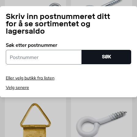
Skriv inn postnummeret ditt
for å se sortimentet og
lagersaldo
FISCHER
BÅREBO
Søk etter postnummer
Fischer øyeskrue FZB 8x80
Øyeskrue FZB 30x12 mm
Postnummer
mm
SØK
2 stk
5 stk
Pris 74.95 NOK /stk
Pris 19.95 NOK /stk
74,95
19,95
FRA
NOK
FRA
NOK
Eller velg butikk fra listen
Legg i handlekurv
Legg i handlekurv
Velg senere