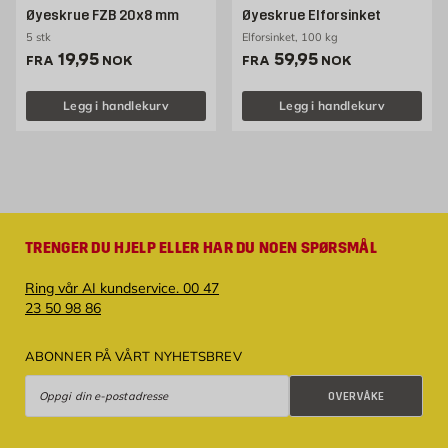
Øyeskrue FZB 20x8 mm
Øyeskrue Elforsinket
5 stk
Elforsinket, 100 kg
Pris 19.95 NOK /stk
Pris 59.95 NOK /stk
19,95
59,95
FRA
NOK
FRA
NOK
Legg i handlekurv
Legg i handlekurv
TRENGER DU HJELP ELLER HAR DU NOEN SPØRSMÅL
Ring vår AI kundservice. 00 47
23 50 98 86
ABONNER PÅ VÅRT NYHETSBREV
Overvåke
OVERVÅKE