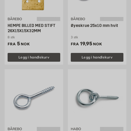
BÅREBO
BÅREBO
HEMPE BILLED MED STIFT
Øyeskrue 25x10 mm hvit
26X15X15X32MM
8 stk
3 stk
Pris 5 NOK /stk
Pris 19.95 NOK /stk
5
19,95
FRA
NOK
FRA
NOK
Legg i handlekurv
Legg i handlekurv
BÅREBO
HABO