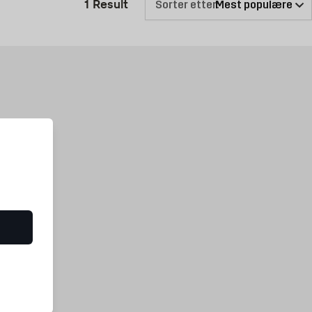
Produktlisten er oppdatert: 1 Re
1
Result
Sorter etter:
u kan enten bestille planehøvlet trevirke raskt og enkelt på nettsiden