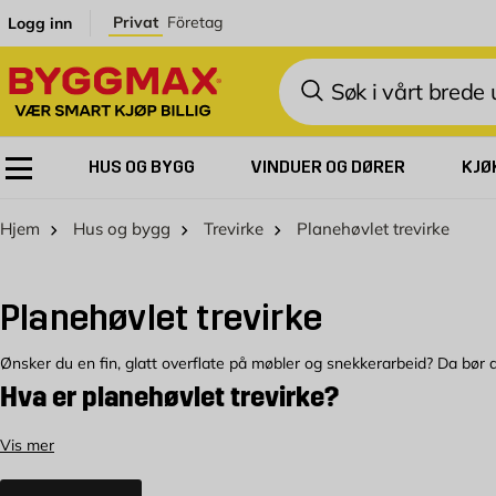
Skip to Content
Privat
Företag
Logg inn
Søk
HUS OG BYGG
VINDUER OG DØRER
KJØ
Hjem
Hus og bygg
Trevirke
Planehøvlet trevirke
Planehøvlet trevirke
Ønsker du en fin, glatt overflate på møbler og snekkerarbeid? Da bør du
Hva er planehøvlet trevirke?
Planehøvlet trevirke, forkortet PLH, er kvistfritt trevirke som er høvlet 
Vis mer
som for eksempel snekkerarbeid og møbler. Det er også vanlig å bruke 
planehøvlet trevirke kan også beises i valgfri farge. På den måten kan di