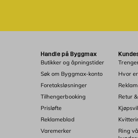
Handle på Byggmax
Kundes
Butikker og åpningstider
Trenger
Søk om Byggmax-konto
Hvor er
Foretaksløsninger
Reklam
Tilhengerbooking
Retur &
Prisløfte
Kjøpsvi
Reklameblad
Kvitter
Varemerker
Ring vå