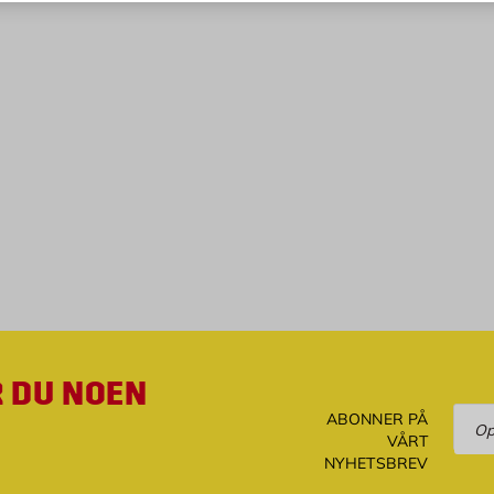
R DU NOEN
Ove
ABONNER PÅ
VÅRT
NYHETSBREV