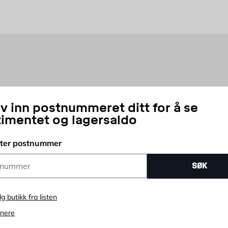
 det mot fukt og slitasje.
t hos Byggmax
skal bygge, vil vårt planehøvlede trevirke gi deg den glatte finishen. D
iv inn postnummeret ditt for å se
timentet og lagersaldo
tter postnummer
ummer
SØK
lg butikk fra listen
enere