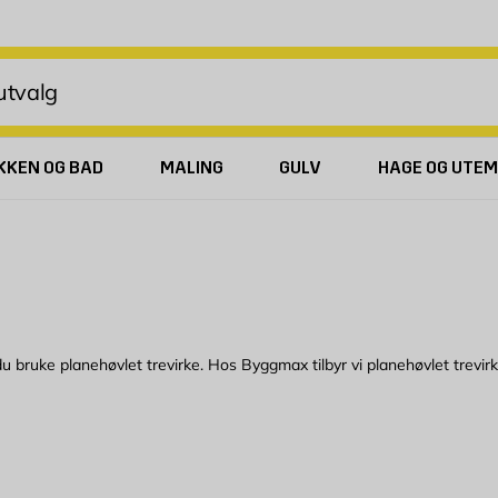
KKEN OG BAD
MALING
GULV
HAGE OG UTEM
 bruke planehøvlet trevirke. Hos Byggmax tilbyr vi planehøvlet trevirke 
på alle fire sider. Det betyr at overflaten er helt glatt og rett. Planehøv
planehøvlet trevirke til innkledning av dør- og vindussmyg. Det finne
tt planehøvlede trevirke få akkurat den overflaten du ønsker til prosjekt