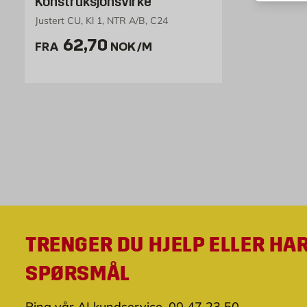
Konstruksjonsvirke
Justert CU, Kl 1, NTR A/B, C24
Pris 62.7 NOK /m
62,70
FRA
NOK
/M
TRENGER DU HJELP ELLER HA
SPØRSMÅL
Ring vår AI kundservice. 00 47 23 50