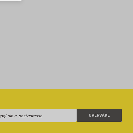
rvåke
OVERVÅKE