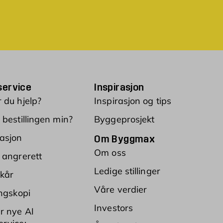
ervice
Inspirasjon
 du hjelp?
Inspirasjon og tips
 bestillingen min?
Byggeprosjekt
asjon
Om Byggmax
Om oss
 angrerett
Ledige stillinger
lkår
Våre verdier
ingskopi
Investors
r nye AI