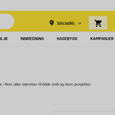
Varekurv
Velg butikk
ILJØ
INNREDNING
HAGEBYGG
KAMPANJER
i flere ulike størrelser til både små og store prosjekter.
let trevirke brukes derfor til ting der du ønsker å vise frem overflaten,
s både malt og ubehandlet planehøvlet trevirke. Ubehandlet
et ditt. I tillegg til at planehøvlet trevirke ser pent ut, har det også