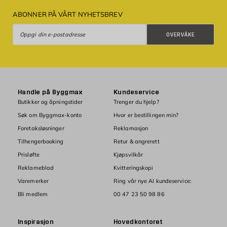
ABONNER PÅ VÅRT NYHETSBREV
Overvåke
OVERVÅKE
Handle på Byggmax
Kundeservice
Butikker og åpningstider
Trenger du hjelp?
Søk om Byggmax-konto
Hvor er bestillingen min?
Foretaksløsninger
Reklamasjon
Tilhengerbooking
Retur & angrerett
Prisløfte
Kjøpsvilkår
Reklameblad
Kvitteringskopi
Varemerker
Ring vår nye AI kundeservice:
Bli medlem
00 47 23 50 98 86
Inspirasjon
Hovedkontoret