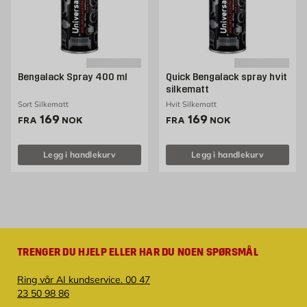
Bengalack Spray 400 ml
Quick Bengalack spray hvit
silkematt
Sort Silkematt
Hvit Silkematt
Pris 169 NOK /stk
Pris 169 NOK /stk
169
169
FRA
NOK
FRA
NOK
Legg i handlekurv
Legg i handlekurv
TRENGER DU HJELP ELLER HAR DU NOEN SPØRSMÅL
Ring vår AI kundservice. 00 47
23 50 98 86