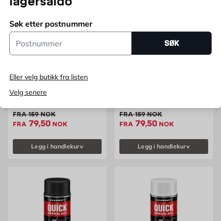
lagersaldo
Søk etter postnummer
Postnummer
SØK
Prisen gjelder frem til 30/9.
Prisen gjelder frem til 30/9.
Eller velg butikk fra listen
Quick Bengalack spray klar
Quick Bengalack spray
Velg senere
blank
signalrød blank
400ml
400ml
Gammel pris 159 NOK /stk
Gammel pris 159 NOK /stk
FRA
159
NOK
FRA
159
NOK
Ekstrapris 79.5 NOK /stk
Ekstrapris 79.5 NOK 
79,50
79,50
FRA
NOK
FRA
NOK
Legg i handlekurv
Legg i handlekurv