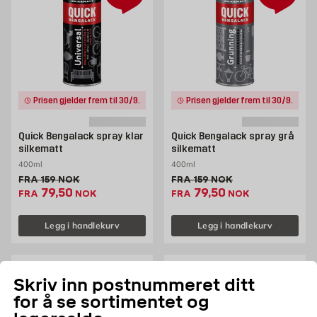
Prisen gjelder frem til 30/9.
Prisen gjelder frem til 30/9.
Quick Bengalack spray klar
Quick Bengalack spray grå
silkematt
silkematt
400ml
400ml
Gammel pris 159 NOK /stk
Gammel pris 159 NOK /stk
FRA
159
NOK
FRA
159
NOK
Ekstrapris 79.5 NOK /stk
Ekstrapris 79.5 NOK 
79,50
79,50
FRA
NOK
FRA
NOK
Legg i handlekurv
Legg i handlekurv
Skriv inn postnummeret ditt
50%
50%
for å se sortimentet og