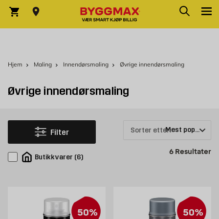
Skip to Content
Søk
Varekurv
Hjem
Maling
Innendørsmaling
Øvrige innendørsmaling
Øvrige innendørsmaling
Sorter etter:
Filter
Pr
6
Resultater
Butikkvarer
(
6
)
50%
50%