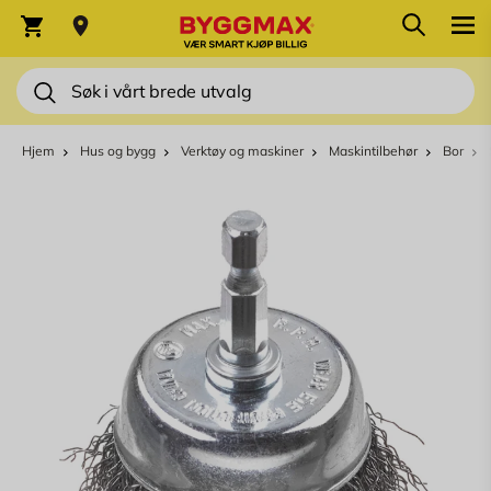
Skip to Content
Søk
Varekurv
Søk
Hjem
Hus og bygg
Verktøy og maskiner
Maskintilbehør
Bor