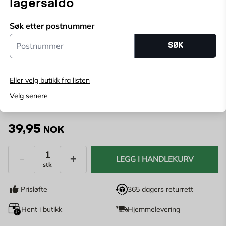
lagersaldo
Diameter: Ø50 mm Ståltråd: grov / Ø0,3 mm Skaft: 6
Vis mer
mm Maskin: bormaskiner, skrumaskiner.
Søk etter postnummer
Postnummer
Velg butikk
SØK
Velg butikk for å se lagerstatus
Eller velg butikk fra listen
Kjøp online, bestill levering i kassen
Angi
postnummer
for å se lagerstatus
Velg senere
39,95
NOK
LEGG I HANDLEKURV
stk
Antall
Prisløfte
365 dagers returrett
Hent i butikk
Hjemmelevering