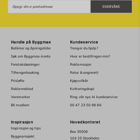
Overvåke
OVERVÅKE
Handle på Byggmax
Kundeservice
Butikker og åpningstider
Trenger du hjelp?
Søk om Byggmax-konto
Hvor er bestillingen min?
Foretaksløsninger
Reklamasjon
Tilhengerbooking
Retur & angrerett
Prisløfte
Kjøpsvilkår
Reklameblad
Kvitteringskopi
Varemerker
Ring vår nye AI kundeservice:
Bli medlem
00 47 23 50 98 86
Inspirasjon
Hovedkontoret
Inspirasjon og tips
Box 30006
Byggeprosjekt
104 25 Stockholm