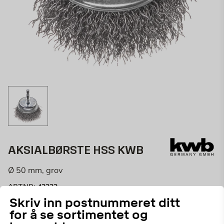
AKSIALBØRSTE HSS KWB
Ø 50 mm, grov
42333
ART.NR:
Skriv inn postnummeret ditt
Ekstra kraftig koppbørste med bølget HSS-ståltråd som
for å se sortimentet og
er perfekt for arbeid på mellomstore områder.