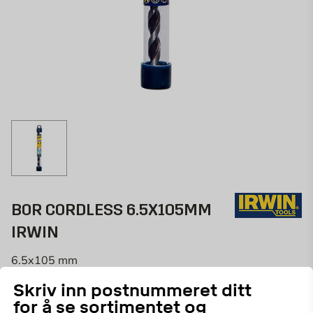
BOR CORDLESS 6.5X105MM
IRWIN
6.5x105 mm
42444
ART.NR:
Skriv inn postnummeret ditt
for å se sortimentet og