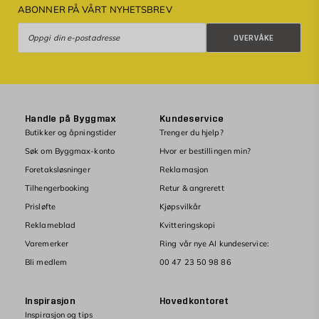
ABONNER PÅ VÅRT NYHETSBREV
Overvåke
OVERVÅKE
Handle på Byggmax
Kundeservice
Butikker og åpningstider
Trenger du hjelp?
Søk om Byggmax-konto
Hvor er bestillingen min?
Foretaksløsninger
Reklamasjon
Tilhengerbooking
Retur & angrerett
Prisløfte
Kjøpsvilkår
Reklameblad
Kvitteringskopi
Varemerker
Ring vår nye AI kundeservice:
Bli medlem
00 47 23 50 98 86
Inspirasjon
Hovedkontoret
Inspirasjon og tips