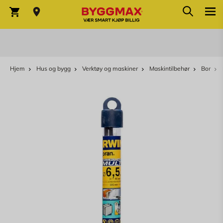
Søk
Skip to Content
Søk
Varekurv
Hjem
Hus og bygg
Verktøy og maskiner
Maskintilbehør
Bor