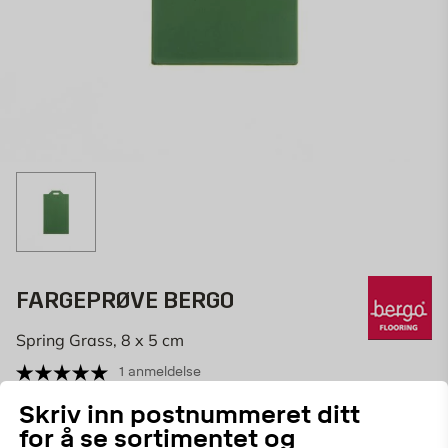
FARGEPRØVE BERGO
Spring Grass, 8 x 5 cm
1 anmeldelse
65425
ART.NR:
Skriv inn postnummeret ditt
for å se sortimentet og
Er det vanskelig å velge farge på Bergo-gulvet? Bestill