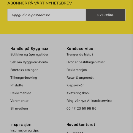
ABONNER PÅ VÅRT NYHETSBREV
Overvåke
OVERVÅKE
Handle på Byggmax
Kundeservice
Butikker og åpningstider
Trenger du hjelp?
Søk om Byggmax-konto
Hvor er bestillingen min?
Foretaksløsninger
Reklamasjon
Tilhengerbooking
Retur & angrerett
Prisløfte
Kjøpsvilkår
Reklameblad
Kvitteringskopi
Varemerker
Ring vår nye AI kundeservice:
Bli medlem
00 47 23 50 98 86
Inspirasjon
Hovedkontoret
Inspirasjon og tips