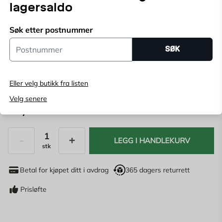
lagersaldo
en fargeprøve av de fargene du er interessert i, slik at
du kan velge i fred og ro.
Vis mer
Søk etter postnummer
Postnummer
SØK
Kun online
Angi
postnummer
for å se lagerstatus
Eller velg butikk fra listen
Velg senere
29,90
NOK
LEGG I HANDLEKURV
stk
Antall
Betal for kjøpet ditt i avdrag
365 dagers returrett
Prisløfte