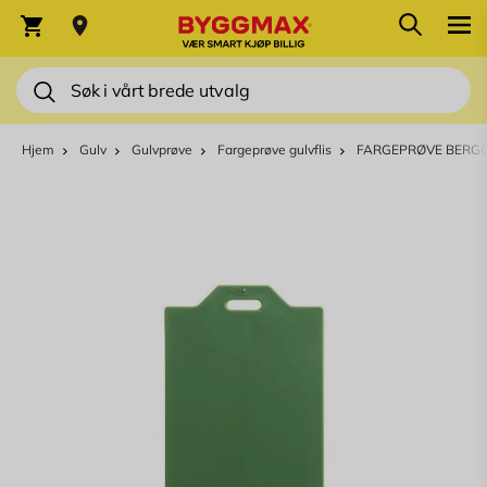
Skip to Content
Søk
Varekurv
Søk
Hjem
Gulv
Gulvprøve
Fargeprøve gulvflis
FARGEPRØVE BERG