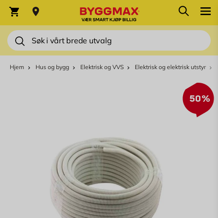
Skip to Content
Søk
Varekurv
Søk
Hjem
Hus og bygg
Elektrisk og VVS
Elektrisk og elektrisk utstyr
50%