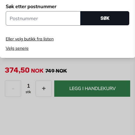
Søk etter postnummer
Postnummer
SØK
Velg butikk
Velg butikk for å se lagerstatus
Eller velg butikk fra listen
Kjøp online, bestill levering i kassen
Velg senere
Angi
postnummer
for å se lagerstatus
374,50
NOK
749 NOK
LEGG I HANDLEKURV
stk
Antall