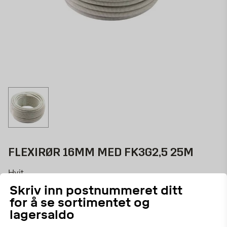
FLEXIRØR 16MM MED FK3G2,5 25M
Hvit
Skriv inn postnummeret ditt
296167
ART.NR:
for å se sortimentet og
Fleksibelt, korrugert fleksirør, 16 mm, med
lagersaldo
forhåndstrukket ledning FK/H07V–R.