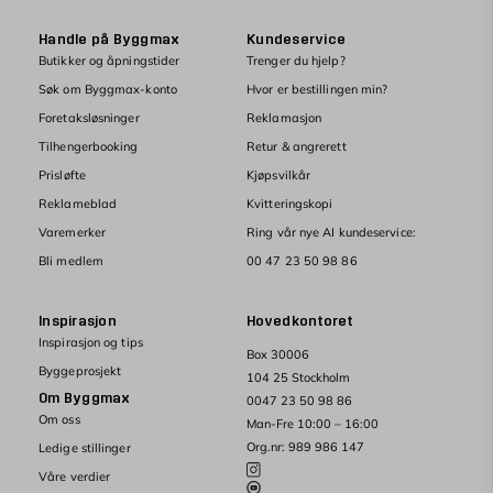
Handle på Byggmax
Kundeservice
Butikker og åpningstider
Trenger du hjelp?
Søk om Byggmax-konto
Hvor er bestillingen min?
Foretaksløsninger
Reklamasjon
Tilhengerbooking
Retur & angrerett
Prisløfte
Kjøpsvilkår
Reklameblad
Kvitteringskopi
Varemerker
Ring vår nye AI kundeservice:
Bli medlem
00 47 23 50 98 86
Inspirasjon
Hovedkontoret
Inspirasjon og tips
Box 30006
Byggeprosjekt
104 25 Stockholm
Om Byggmax
0047 23 50 98 86
Om oss
Man-Fre 10:00 – 16:00
Org.nr: 989 986 147
Ledige stillinger
Våre verdier