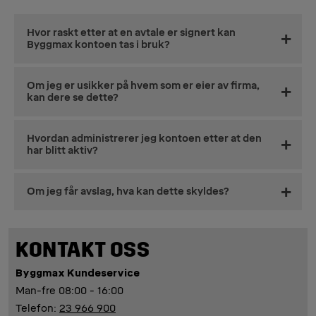
Hvor raskt etter at en avtale er signert kan
Byggmax kontoen tas i bruk?
Så fremt søknaden er godkjent kan den tas i bruk
Om jeg er usikker på hvem som er eier av firma,
med en gang.
kan dere se dette?
o Dette er ingenting som Byggmax eller Collector i
Hvordan administrerer jeg kontoen etter at den
utgangspunktet kan hjelpe kunden med. Men vi
har blitt aktiv?
hjelper deg gjerne i å ringe litt rundt, om det skulle
kunne hjelpe deg.
Via kontoadmin.collector.no kan du enkelt i rollen
Om jeg får avslag, hva kan dette skyldes?
som administrator, se bevilget og utnyttet kreditt,
samt også legge til köpbehöriga på kontoen din.
o Det kan skyldes ulike årsaker og det er bare
Collector som kan hjelpe dere videre i denne
KONTAKT OSS
prosessen. Du finner kontaktopplysninger på denne
Byggmax Kundeservice
siden. Eller ring oss, så skal vi hjelpe deg videre til
Man-fre 08:00 - 16:00
Collector.
Telefon:
23 966 900