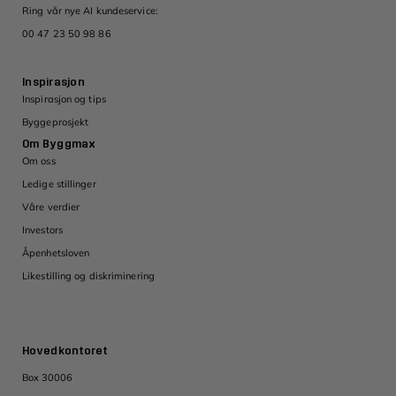
Ring vår nye AI kundeservice:
00 47 23 50 98 86
Inspirasjon
Inspirasjon og tips
Byggeprosjekt
Om Byggmax
Om oss
Ledige stillinger
Våre verdier
Investors
Åpenhetsloven
Likestilling og diskriminering
Hovedkontoret
Box 30006