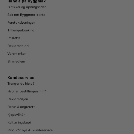
Handle på Byggmax
Butikker og åpningstider
Søk om Byggmax-konto
Foretaksløsninger
Tilhengerbooking
Prisløfte
Reklameblad
Varemerker
Bli medlem
Kundeservice
Trenger du hjelp?
Hvor er bestillingen min?
Reklamasjon
Retur & angrerett
Kjøpsvilkår
Kvitteringskopi
Ring vår nye AI kundeservice: