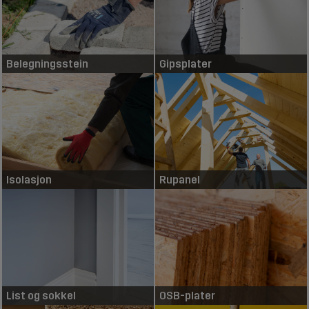
Belegningsstein
Gipsplater
Isolasjon
Rupanel
List og sokkel
OSB-plater