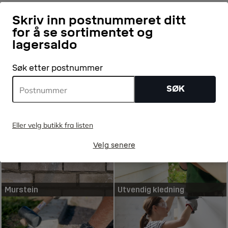
Fullstendige kjøpsvilkår finner du
her
.
Skriv inn postnummeret ditt
for å se sortimentet og
lagersaldo
Søk etter postnummer
SØK
Trykkimpregnert
Konstruksjonsvirke
Eller velg butikk fra listen
Velg senere
Murstein
Utvendig kledning