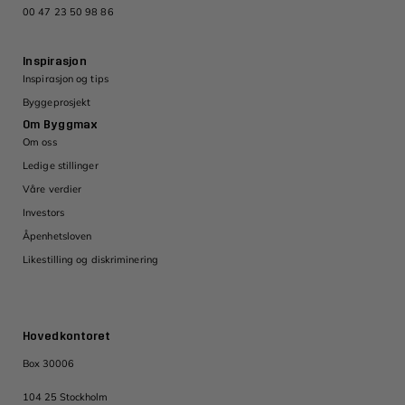
00 47 23 50 98 86
Inspirasjon
Inspirasjon og tips
Byggeprosjekt
Om Byggmax
Om oss
Ledige stillinger
Våre verdier
Investors
Åpenhetsloven
Likestilling og diskriminering
Hovedkontoret
Box 30006
104 25 Stockholm