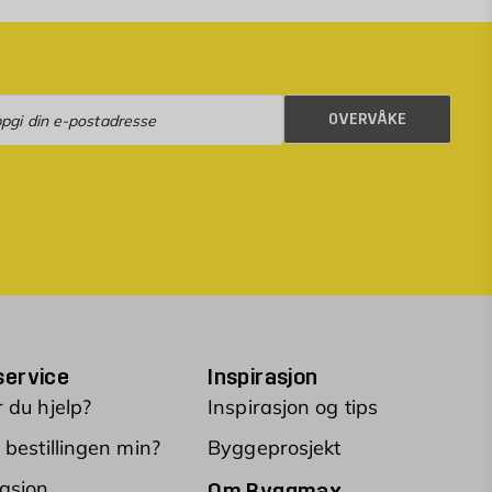
rvåke
OVERVÅKE
ervice
Inspirasjon
 du hjelp?
Inspirasjon og tips
 bestillingen min?
Byggeprosjekt
asjon
Om Byggmax