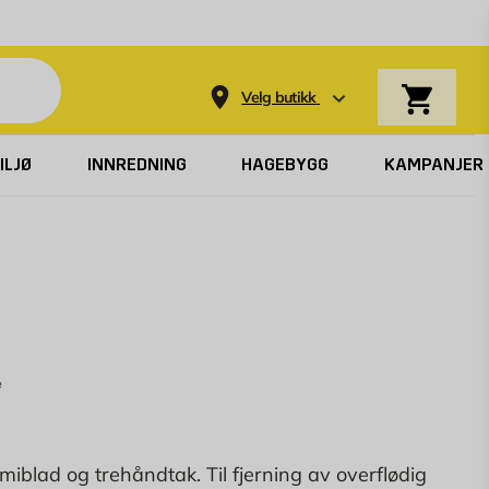
Varekurv
Velg butikk
ILJØ
INNREDNING
HAGEBYGG
KAMPANJER
E
e
lad og trehåndtak. Til fjerning av overflødig