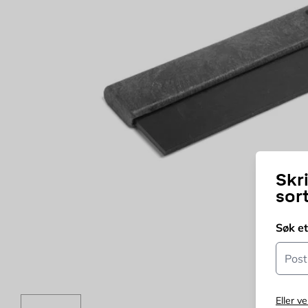
Skr
sor
Søk e
Postn
Eller ve