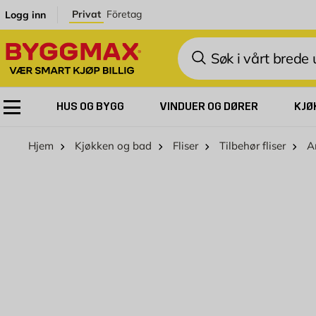
Skip to Content
Privat
Företag
Logg inn
Søk
HUS OG BYGG
VINDUER OG DØRER
KJØ
Hjem
Kjøkken og bad
Fliser
Tilbehør fliser
An