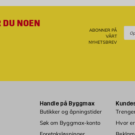
R DU NOEN
Ove
ABONNER PÅ
VÅRT
NYHETSBREV
Handle på Byggmax
Kundes
Butikker og åpningstider
Trenger
Søk om Byggmax-konto
Hvor er
Foretaksløsninger
Reklam