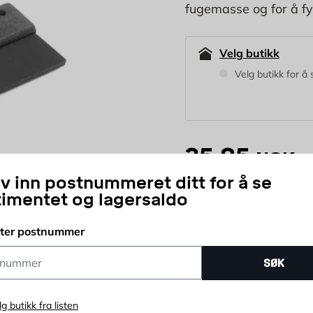
fugemasse og for å fyll
Velg butikk
Velg butikk for å 
35,95
NOK
iv inn postnummeret ditt for å se
timentet og lagersaldo
stk
Antall
tter postnummer
Betal for kjøpet ditt i av
ummer
SØK
lg butikk fra listen