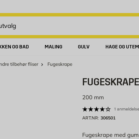
KKEN OG BAD
MALING
GULV
HAGE OG UTEM
dre tilbehør fliser
Fugeskrape
FUGESKRAP
200 mm
1 anmeldels
306501
ART.NR:
Fugeskrape med gummib