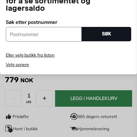
for å se sortimentet og
lagersaldo
galvanisert plate. Stegdybde 81 cm, 600 mm høy bue.
Søk etter postnummer
Velg butikk
Postnummer
SØK
Velg butikk for å se lagerstatus
Kjøp online, bestill levering i kassen
Eller velg butikk fra listen
Angi
postnummer
for å se lagerstatus
Velg senere
779
NOK
LEGG I HANDLEKURV
stk
Antall
Prisløfte
365 dagers returrett
Hent i butikk
Hjemmelevering