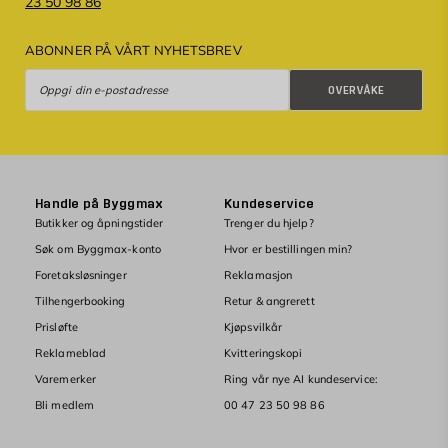
23 50 98 86
ABONNER PÅ VÅRT NYHETSBREV
Overvåke
OVERVÅKE
Handle på Byggmax
Kundeservice
Butikker og åpningstider
Trenger du hjelp?
Søk om Byggmax-konto
Hvor er bestillingen min?
Foretaksløsninger
Reklamasjon
Tilhengerbooking
Retur & angrerett
Prisløfte
Kjøpsvilkår
Reklameblad
Kvitteringskopi
Varemerker
Ring vår nye AI kundeservice:
Bli medlem
00 47 23 50 98 86