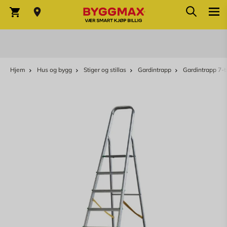
Søk
Skip to Content
Søk
Varekurv
Hjem
Hus og bygg
Stiger og stillas
Gardintrapp
Gardintrapp 7-t