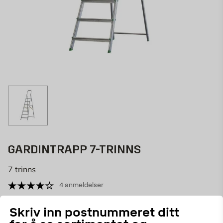
GARDINTRAPP 7-TRINNS
7 trinns
4 anmeldelser
27407
ART.NR:
Skriv inn postnummeret ditt
Praktisk trappestige for universalbruk med plattform i