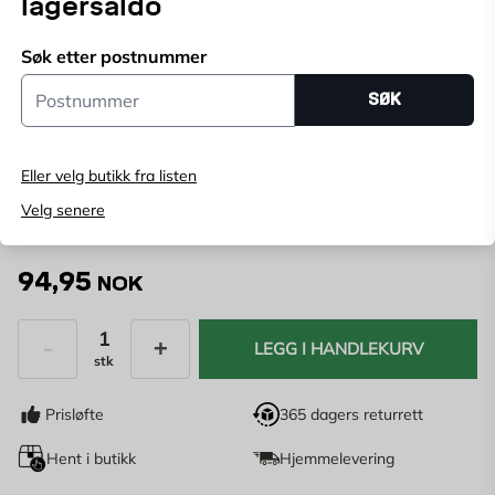
lagersaldo
Muffer med gummipakning.
Vis mer
Søk etter postnummer
Postnummer
Velg butikk
SØK
Velg butikk for å se lagerstatus
Eller velg butikk fra listen
Kjøp online, bestill levering i kassen
Angi
postnummer
for å se lagerstatus
Velg senere
94,95
NOK
LEGG I HANDLEKURV
stk
Antall
Prisløfte
365 dagers returrett
Hent i butikk
Hjemmelevering