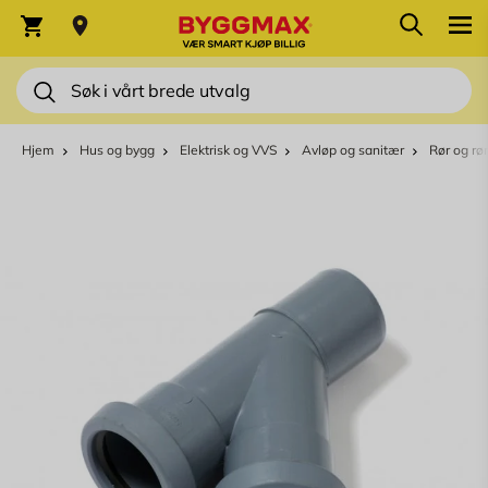
Skip to Content
Søk
Varekurv
Søk
Hjem
Hus og bygg
Elektrisk og VVS
Avløp og sanitær
Rør og rø