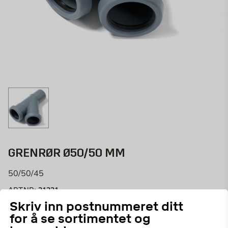
GRENRØR Ø50/50 MM
50/50/45
31221
ART.NR:
Skriv inn postnummeret ditt
Avløpsrørdel av PP-plast for installasjon innendørs.
for å se sortimentet og
Grenrør med dimensjon 50mm og 45 graders gren.