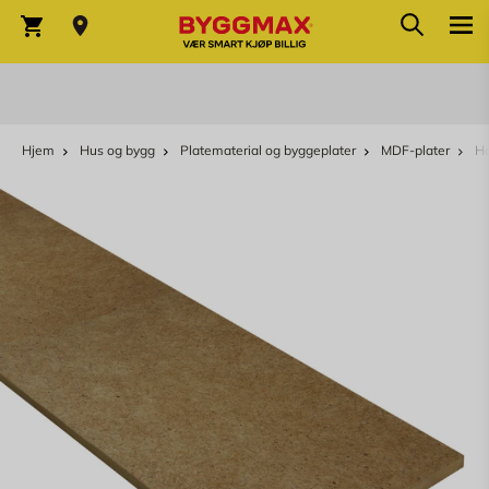
Søk
Skip to Content
Søk
Varekurv
Hjem
Hus og bygg
Platematerial og byggeplater
MDF-plater
H