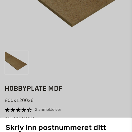
HOBBYPLATE MDF
800x1200x6
2 anmeldelser
09227
ART.NR:
Skriv inn postnummeret ditt
MDF lages av finmalte trefibre og lim som er presset