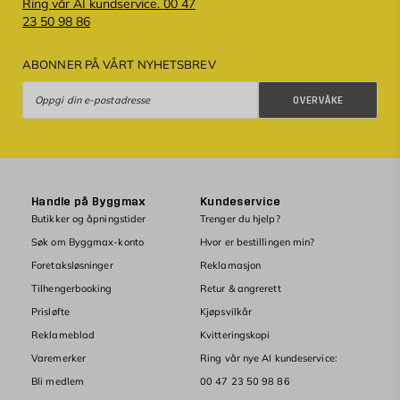
Ring vår AI kundservice. 00 47
23 50 98 86
ABONNER PÅ VÅRT NYHETSBREV
Overvåke
OVERVÅKE
Handle på Byggmax
Kundeservice
Butikker og åpningstider
Trenger du hjelp?
Søk om Byggmax-konto
Hvor er bestillingen min?
Foretaksløsninger
Reklamasjon
Tilhengerbooking
Retur & angrerett
Prisløfte
Kjøpsvilkår
Reklameblad
Kvitteringskopi
Varemerker
Ring vår nye AI kundeservice:
Bli medlem
00 47 23 50 98 86