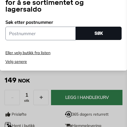
for å se sortimentet og
sammen under høyt trykk og ved høy varme.MDF er
lagersaldo
perfekt for gjør det selv-oppgaver og leveres i formater
Vis mer
som er enkle å håndtere.
Søk etter postnummer
Postnummer
Velg butikk
SØK
Velg butikk for å se lagerstatus
Eller velg butikk fra listen
Kjøp online, bestill levering i kassen
Angi
postnummer
for å se lagerstatus
Velg senere
149
NOK
LEGG I HANDLEKURV
stk
Antall
Prisløfte
365 dagers returrett
Hent i butikk
Hjemmelevering