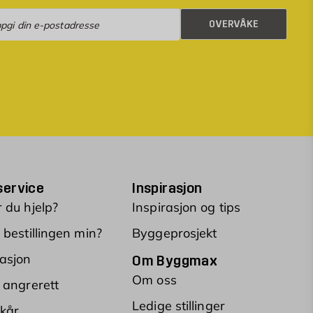
rvåke
OVERVÅKE
ervice
Inspirasjon
 du hjelp?
Inspirasjon og tips
 bestillingen min?
Byggeprosjekt
asjon
Om Byggmax
Om oss
 angrerett
Ledige stillinger
lkår