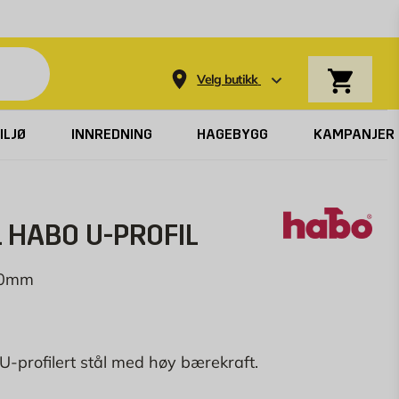
Varekurv
Velg butikk
ILJØ
INNREDNING
HAGEBYGG
KAMPANJER
 HABO U-PROFIL
400mm
 U-profilert stål med høy bærekraft.