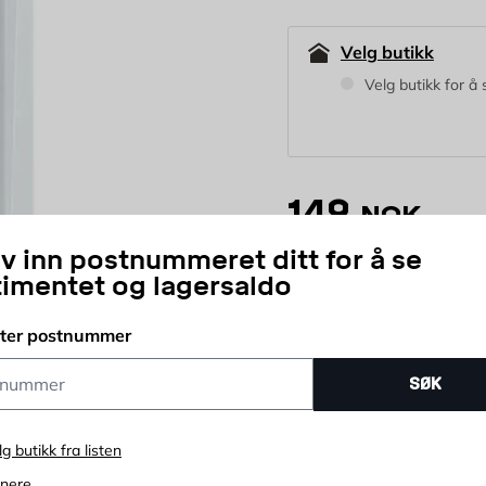
Velg butikk
Velg butikk for å 
149
NOK
iv inn postnummeret ditt for å se
timentet og lagersaldo
stk
Antall
tter postnummer
ummer
SØK
lg butikk fra listen
enere