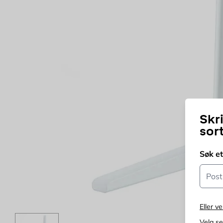
Skr
sor
Søk e
Postn
Eller ve
Velg s