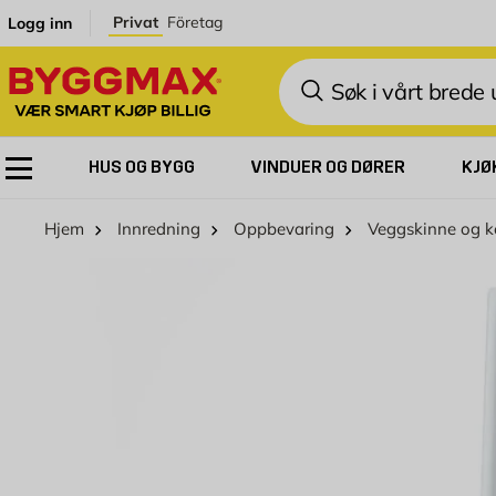
Skip to Content
Privat
Företag
Logg inn
Søk
HUS OG BYGG
VINDUER OG DØRER
KJØ
Hjem
Innredning
Oppbevaring
Veggskinne og k