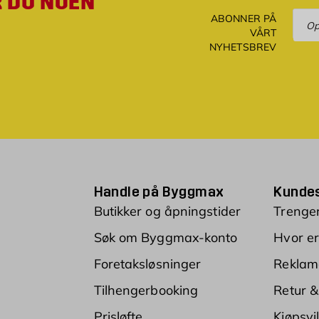
R DU NOEN
Ove
ABONNER PÅ
VÅRT
NYHETSBREV
Handle på Byggmax
Kundes
Butikker og åpningstider
Trenger
Søk om Byggmax-konto
Hvor er
Foretaksløsninger
Reklam
Tilhengerbooking
Retur &
Prisløfte
Kjøpsvi