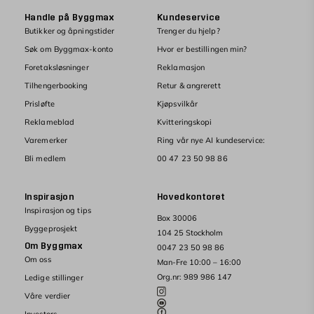
Handle på Byggmax
Kundeservice
Butikker og åpningstider
Trenger du hjelp?
Søk om Byggmax-konto
Hvor er bestillingen min?
Foretaksløsninger
Reklamasjon
Tilhengerbooking
Retur & angrerett
Prisløfte
Kjøpsvilkår
Reklameblad
Kvitteringskopi
Varemerker
Ring vår nye AI kundeservice:
Bli medlem
00 47 23 50 98 86
Inspirasjon
Hovedkontoret
Inspirasjon og tips
Box 30006
Byggeprosjekt
104 25 Stockholm
Om Byggmax
0047 23 50 98 86
Om oss
Man-Fre 10:00 – 16:00
Org.nr: 989 986 147
Ledige stillinger
Våre verdier