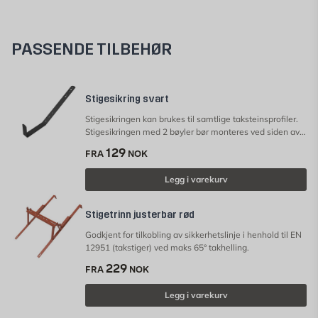
PASSENDE TILBEHØR
Stigesikring svart
Stigesikringen kan brukes til samtlige taksteinsprofiler.
Stigesikringen med 2 bøyler bør monteres ved siden av
stigetrinnene. Stigesikring sikkerstiller at stigen som
129
FRA
NOK
reisers mot takrennen ikke sklir sidelengs.
Legg i varekurv
Stigetrinn justerbar rød
Godkjent for tilkobling av sikkerhetslinje i henhold til EN
12951 (takstiger) ved maks 65° takhelling.
229
FRA
NOK
Legg i varekurv