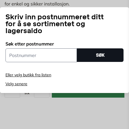
for enkel og sikker installasjon.
Skriv inn postnummeret ditt
for å se sortimentet og
Velg butikk
lagersaldo
Velg butikk for å se lagerstatus
Søk etter postnummer
Kjøp online, bestill levering i kassen
Postnummer
Angi
postnummer
for å se lagerstatus
SØK
229
NOK
Eller velg butikk fra listen
Velg senere
LEGG I HANDLEKURV
stk
Antall