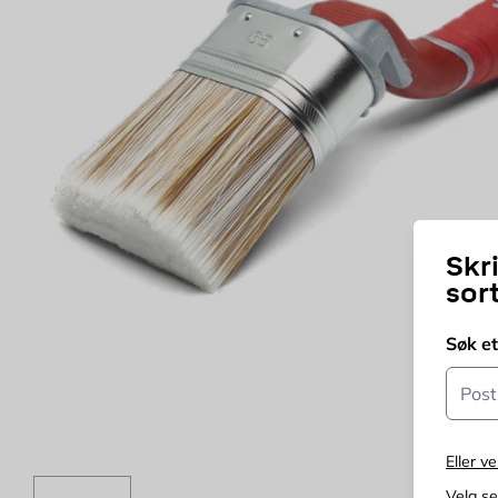
Skr
sor
Søk e
Postn
Eller ve
Velg s