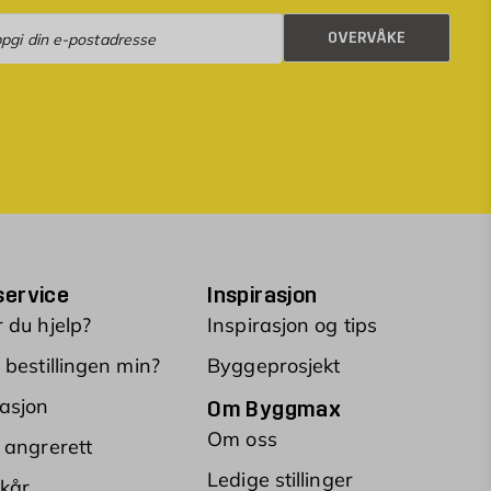
rvåke
OVERVÅKE
ervice
Inspirasjon
 du hjelp?
Inspirasjon og tips
 bestillingen min?
Byggeprosjekt
asjon
Om Byggmax
Om oss
 angrerett
Ledige stillinger
lkår