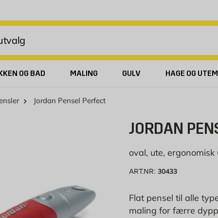
KKEN OG BAD
MALING
GULV
HAGE OG UTEM
ensler
Jordan Pensel Perfect
JORDAN PEN
oval, ute, ergonomis
30433
ART.NR:
Flat pensel til alle 
maling for færre dypp