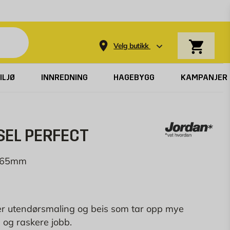
Varekurv
Velg butikk
ILJØ
INNREDNING
HAGEBYGG
KAMPANJER
SEL PERFECT
k 65mm
typer utendørsmaling og beis som tar opp mye
 og raskere jobb.