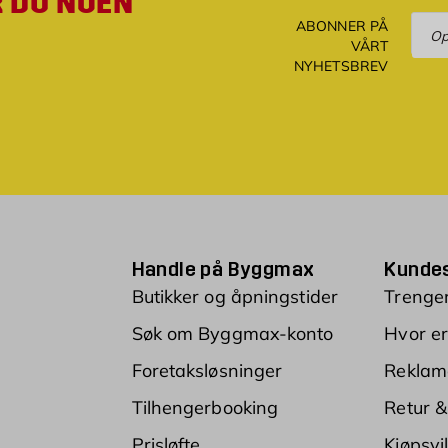
R DU NOEN
Ove
ABONNER PÅ
VÅRT
NYHETSBREV
Handle på Byggmax
Kundes
Butikker og åpningstider
Trenger
Søk om Byggmax-konto
Hvor er
Foretaksløsninger
Reklam
Tilhengerbooking
Retur &
Prisløfte
Kjøpsvi