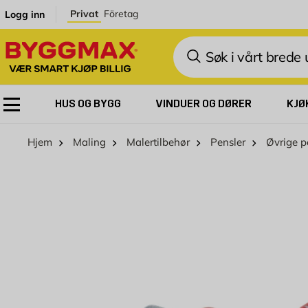
Skip to Content
Privat
Företag
Logg inn
Søk
HUS OG BYGG
VINDUER OG DØRER
KJØ
Hjem
Maling
Malertilbehør
Pensler
Øvrige p