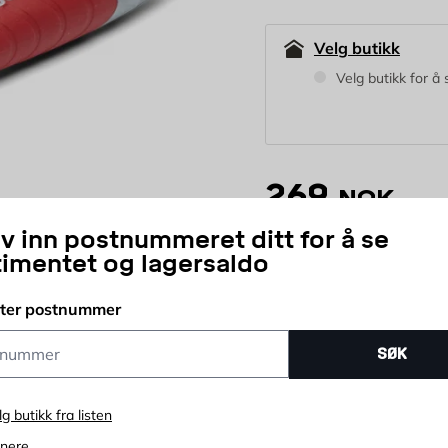
Velg butikk
Velg butikk for å 
269
NOK
iv inn postnummeret ditt for å se
timentet og lagersaldo
stk
Antall
tter postnummer
ummer
SØK
lg butikk fra listen
enere