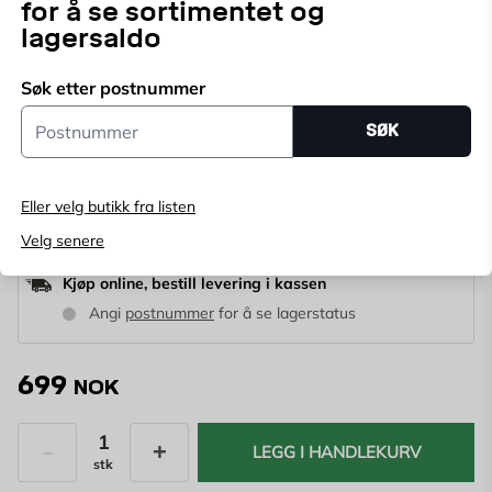
for å se sortimentet og
29774
ART.NR:
lagersaldo
Robust kabeltrommel med stålstativ som gjør at
Søk etter postnummer
trommelen kommer opp fra bakken og beskyttes mot
Postnummer
smuss og fuktighet. Selvstengende lokk som beskytter
Vis mer
SØK
kontaktene.
Velg butikk
Eller velg butikk fra listen
Velg butikk for å se lagerstatus
Velg senere
Kjøp online, bestill levering i kassen
Angi
postnummer
for å se lagerstatus
699
NOK
LEGG I HANDLEKURV
stk
Antall