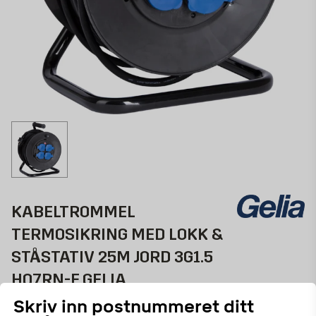
KABELTROMMEL
TERMOSIKRING MED LOKK &
STÅSTATIV 25M JORD 3G1.5
HO7RN-F GELIA
Skriv inn postnummeret ditt
Svart, H07RN-F