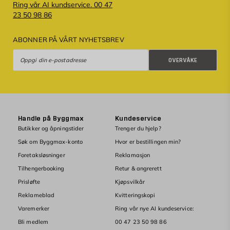
Ring vår AI kundservice. 00 47
23 50 98 86
ABONNER PÅ VÅRT NYHETSBREV
Overvåke
OVERVÅKE
Handle på Byggmax
Kundeservice
Butikker og åpningstider
Trenger du hjelp?
Søk om Byggmax-konto
Hvor er bestillingen min?
Foretaksløsninger
Reklamasjon
Tilhengerbooking
Retur & angrerett
Prisløfte
Kjøpsvilkår
Reklameblad
Kvitteringskopi
Varemerker
Ring vår nye AI kundeservice:
Bli medlem
00 47 23 50 98 86