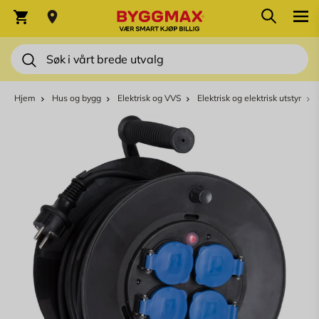
Skip to Content
Søk
Varekurv
Søk
Hjem
Hus og bygg
Elektrisk og VVS
Elektrisk og elektrisk utstyr