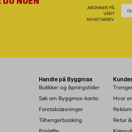
R DU NOEN
Ove
ABONNER PÅ
VÅRT
NYHETSBREV
Handle på Byggmax
Kundes
Butikker og åpningstider
Trenger
Søk om Byggmax-konto
Hvor er
Foretaksløsninger
Reklam
Tilhengerbooking
Retur &
Prisløfte
Kjøpsvi