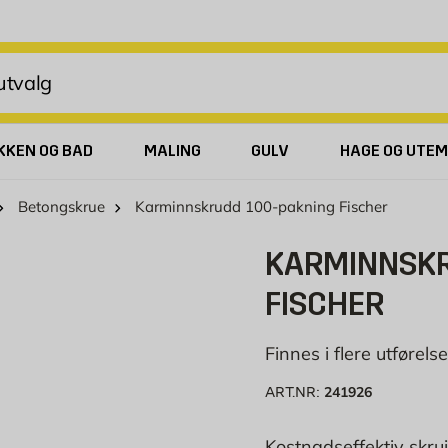
KKEN OG BAD
MALING
GULV
HAGE OG UTEM
Betongskrue
Karminnskrudd 100-pakning Fischer
KARMINNSKR
FISCHER
Finnes i flere utførelse
241926
ART.NR:
Kostnadseffektiv skrui