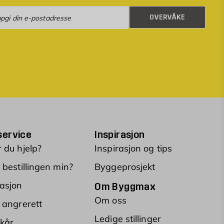
rvåke
OVERVÅKE
ervice
Inspirasjon
 du hjelp?
Inspirasjon og tips
 bestillingen min?
Byggeprosjekt
asjon
Om Byggmax
Om oss
 angrerett
Ledige stillinger
lkår