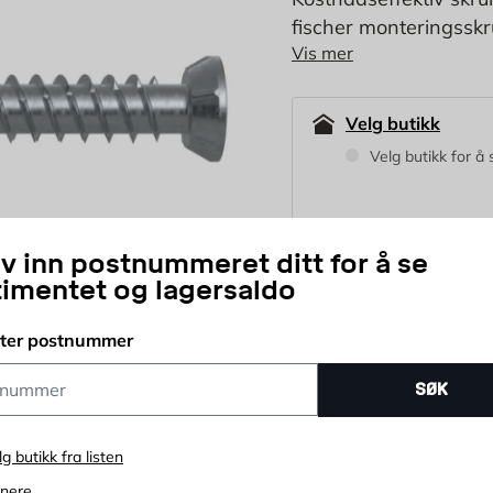
fischer monteringsskr
Vis mer
kostnadseffektiv insta
flate hodedesignet er
plast.
Velg butikk
Velg butikk for å 
iv inn postnummeret ditt for å se
149
NOK
timentet og lagersaldo
tter postnummer
stk
ummer
SØK
Antall
Prisløfte
365 d
lg butikk fra listen
enere