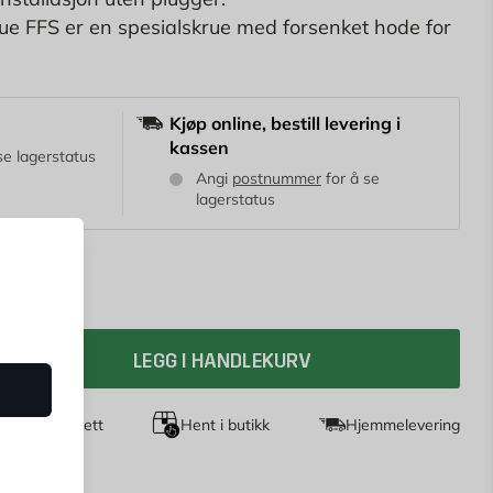
ue FFS er en spesialskrue med forsenket hode for
llasjon av lekter, bjelker og karmer uten plugg. Det
 spesielt egnet for vindusrammer av aluminium og
Kjøp online, bestill levering i
kassen
se lagerstatus
Angi
postnummer
for å se
lagerstatus
LEGG I HANDLEKURV
agers returrett
Hent i butikk
Hjemmelevering