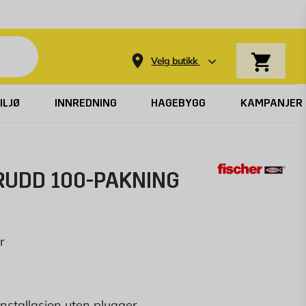
Varekurv
Velg butikk
ILJØ
INNREDNING
HAGEBYGG
KAMPANJER
UDD 100-PAKNING
r
nstallasjon uten plugger.