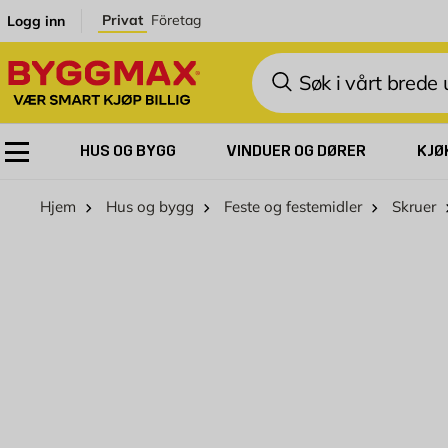
Skip to Content
Privat
Företag
Logg inn
Søk
HUS OG BYGG
VINDUER OG DØRER
KJØ
Hjem
Hus og bygg
Feste og festemidler
Skruer