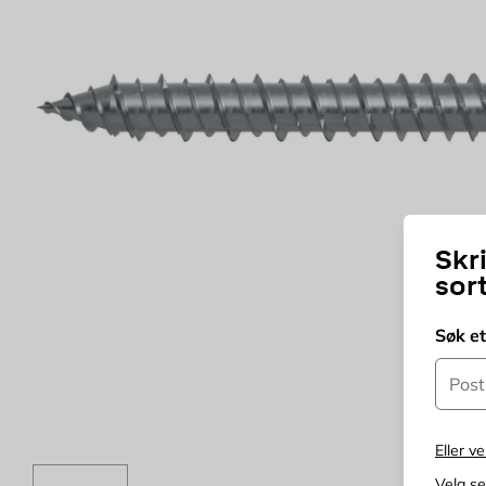
Skr
sor
Søk e
Postn
Eller ve
Velg s