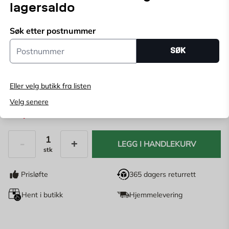
kobberrørkoblingen. 3-pakning.
lagersaldo
Velg butikk
Søk etter postnummer
Velg butikk for å se lagerstatus
Postnummer
SØK
Kjøp online, bestill levering i kassen
Angi
postnummer
for å se lagerstatus
Eller velg butikk fra listen
Velg senere
39,98
NOK
79,95 NOK
LEGG I HANDLEKURV
stk
Antall
Prisløfte
365 dagers returrett
Hent i butikk
Hjemmelevering