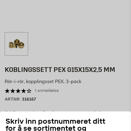
KOBLINGSSETT PEX G15X15X2,5 MM
Rör-i-rör, kopplingsset PEX, 3-pack
1 anmeldelse
316167
ART.NR:
Koblingssett bestående av mutter, støttehylse og
klemring. Brukes i fordelingsrør eller i klemringskobling
Skriv inn postnummeret ditt
for kobberrør. Bytt i så fall ut klemring og mutter fra
for å se sortimentet og
Vis mer