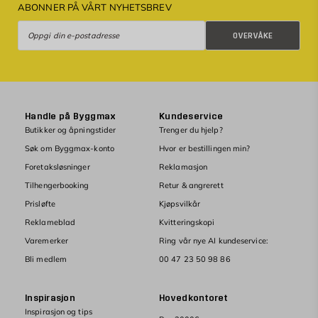
ABONNER PÅ VÅRT NYHETSBREV
Overvåke
OVERVÅKE
Handle på Byggmax
Kundeservice
Butikker og åpningstider
Trenger du hjelp?
Søk om Byggmax-konto
Hvor er bestillingen min?
Foretaksløsninger
Reklamasjon
Tilhengerbooking
Retur & angrerett
Prisløfte
Kjøpsvilkår
Reklameblad
Kvitteringskopi
Varemerker
Ring vår nye AI kundeservice:
Bli medlem
00 47 23 50 98 86
Inspirasjon
Hovedkontoret
Inspirasjon og tips