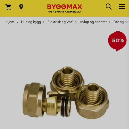
Skip to Content
Søk
Varekurv
Hjem
Hus og bygg
Elektrisk og VVS
Avløp og sanitær
Rør og rø
50%