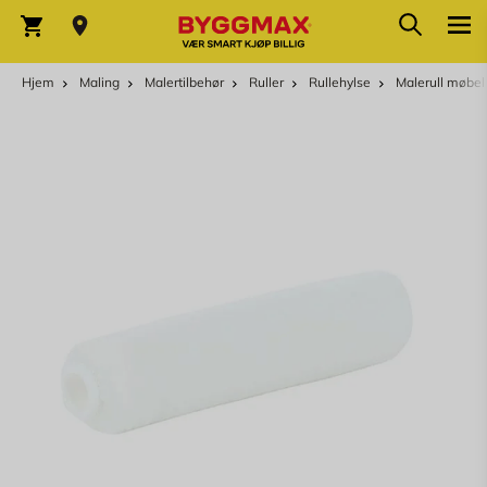
Skip to Content
Søk
Varekurv
Hjem
Maling
Malertilbehør
Ruller
Rullehylse
Malerull møbel