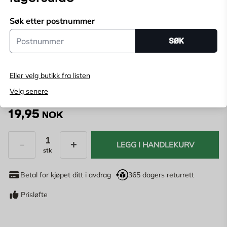
Søk etter postnummer
Velg butikk
Postnummer
SØK
Velg butikk for å se lagerstatus
Kjøp online, bestill levering i kassen
Eller velg butikk fra listen
Angi
postnummer
for å se lagerstatus
Velg senere
19,95
NOK
LEGG I HANDLEKURV
stk
Antall
Betal for kjøpet ditt i avdrag
365 dagers returrett
Prisløfte