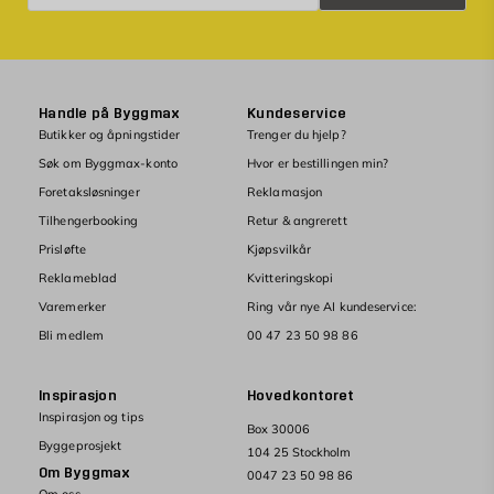
Handle på Byggmax
Kundeservice
Butikker og åpningstider
Trenger du hjelp?
Søk om Byggmax-konto
Hvor er bestillingen min?
Foretaksløsninger
Reklamasjon
Tilhengerbooking
Retur & angrerett
Prisløfte
Kjøpsvilkår
Reklameblad
Kvitteringskopi
Varemerker
Ring vår nye AI kundeservice:
Bli medlem
00 47 23 50 98 86
Inspirasjon
Hovedkontoret
Inspirasjon og tips
Box 30006
Byggeprosjekt
104 25 Stockholm
Om Byggmax
0047 23 50 98 86