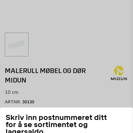
MALERULL MØBEL OG DØR
MIDUN
10 cm
30130
ART.NR:
Malerull i filt til møbel og dør. Rullen spruter og søler
Skriv inn postnummeret ditt
lite. Filtrullen gir mindre struktur, og en fin og glatt
for å se sortimentet og
overflate.
Vis mer
lagersaldo