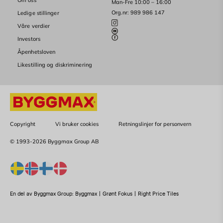
Om oss
Man-Fre 10:00 – 16:00
Org.nr: 989 986 147
Ledige stillinger
Våre verdier
Investors
Åpenhetsloven
Likestilling og diskriminering
Copyright
Vi bruker cookies
Retningslinjer for personvern
© 1993-2026 Byggmax Group AB
En del av Byggmax Group:
Byggmax
|
Grønt Fokus
|
Right Price Tiles